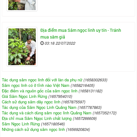
Địa điểm mua Sâm ngọc linh uy tín - Tránh
mua sâm giả
03:18 22/07/2022
Tác dụng sâm ngọc linh đối với làn da phụ nữ
(1658302633)
Sâm ngọc linh có ở tỉnh nào Việt Nam
(1658216405)
Đặc điểm và nguồn gốc của sâm ngọc linh
(1658131182)
Giá Sâm Ngọc Linh Rừng
(1657954010)
Cách sử dụng sâm dây ngọc linh
(1657875597)
Tác dụng của Sâm Ngọc Linh Quảng Nam
(1657787863)
Tác dụng và cách dùng sâm ngọc linh Quảng Nam
(1657352172)
Địa chỉ mua Sâm Ngọc Linh chất lượng
(1657266609)
Sâm Ngọc Linh Rừng
(1657180546)
Những cách sử dụng sâm ngọc linh
(1656920834)