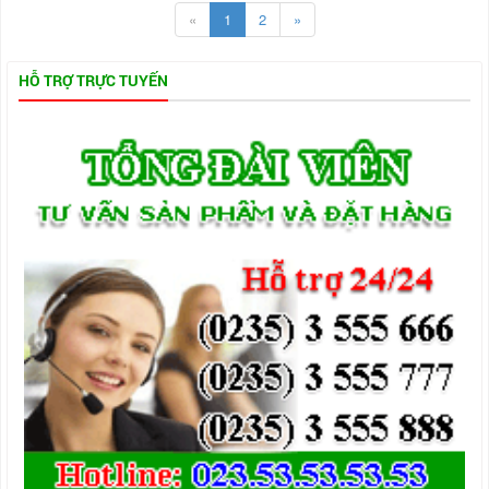
«
1
2
»
HỖ TRỢ TRỰC TUYẾN