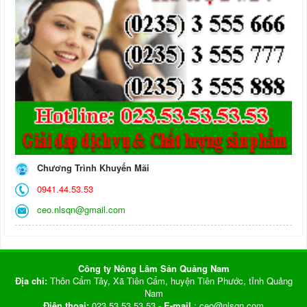
Chương Trình Khuyến Mãi
0941.44.53.53
ceo.nlsqn@gmail.com
Công ty Nông Lâm Sản Quảng Nam
Địa chỉ:
Thôn Cẩm Tây, Xã Tiên Cẩm, huyện Tiên Phước, tỉnh Quảng
Nam
Điện thoại:
023.53.53.53.53 -
E-mail
: ceo@nlsqn.com