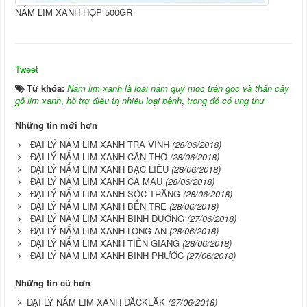
NẤM LIM XANH HỘP 500GR
Tweet
Từ khóa:
Nấm lim xanh là loại nấm quý mọc trên gốc và thân cây
gỗ lim xanh
,
hỗ trợ điều trị nhiều loại bệnh
,
trong đó có ung thư
Những tin mới hơn
ĐẠI LÝ NẤM LIM XANH TRÀ VINH
(28/06/2018)
ĐẠI LÝ NẤM LIM XANH CẦN THƠ
(28/06/2018)
ĐẠI LÝ NẤM LIM XANH BẠC LIÊU
(28/06/2018)
ĐẠI LÝ NẤM LIM XANH CÀ MAU
(28/06/2018)
ĐẠI LÝ NẤM LIM XANH SÓC TRĂNG
(28/06/2018)
ĐẠI LÝ NẤM LIM XANH BẾN TRE
(28/06/2018)
ĐẠI LÝ NẤM LIM XANH BÌNH DƯƠNG
(27/06/2018)
ĐẠI LÝ NẤM LIM XANH LONG AN
(28/06/2018)
ĐẠI LÝ NẤM LIM XANH TIỀN GIANG
(28/06/2018)
ĐẠI LÝ NẤM LIM XANH BÌNH PHƯỚC
(27/06/2018)
Những tin cũ hơn
ĐẠI LÝ NẤM LIM XANH ĐĂCKLĂK
(27/06/2018)