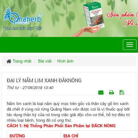
Trang nhất
Bài viết
Hình ảnh
ĐẠI LÝ NẤM LIM XANH ĐĂKNÔNG
Thứ tư - 27/06/2018 13:40
Nấm lim xanh là loại nấm quý mọc trên gốc và thân cây gỗ lim xanh
đã chết ở vùng núi rừng Quảng Nam vốn được coi là vị thuốc quý bởi
tác dụng thần kỳ của nó trong việc giải độc cho cơ thể, hỗ trợ điều trị
nhiều loại bệnh, trong đó có ung thư.
CÁCH 1: Hệ Thống Phân Phối Sản Phẩm tại ĐĂCK NÔNG
ĐƯỜNG
ĐỊA CHỈ