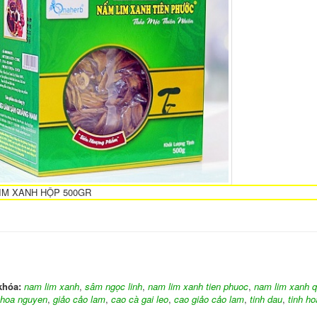
IM XANH HỘP 500GR
khóa:
nam lim xanh
,
sâm ngọc linh
,
nam lim xanh tien phuoc
,
nam lim xanh 
o hoa nguyen
,
giảo cảo lam
,
cao cà gai leo
,
cao giảo cảo lam
,
tinh dau
,
tinh ho