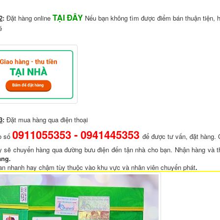
TẠI ĐÂY
2
:
Đặt hàng online
Nếu bạn không tìm được điểm bán thuận tiện, h
é
3
:
Đặt mua hàng qua điện thoại
0911055353 -
0941445353
o số
để được tư vấn, đặt hàng. 
y sẽ chuyển hàng qua đường bưu điện đến tận nhà cho bạn. Nhận hàng và t
àng.
ian nhanh hay chậm tùy thuộc vào khu vực và
nhân viên
chuyển phát
.