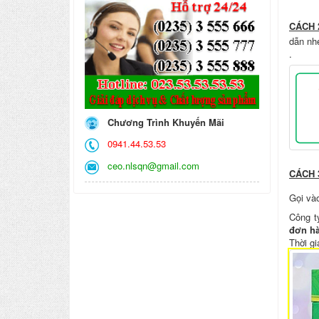
CÁCH 
dẫn nh
.
Chương Trình Khuyến Mãi
0941.44.53.53
ceo.nlsqn@gmail.com
CÁCH 
Gọi và
Công t
đơn h
Thời g