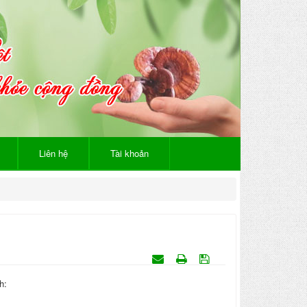
Liên hệ
Tài khoản
h: