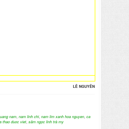
LÊ NGUYÊN
quang nam
,
nam linh chi
,
nam lim xanh hoa nguyen
,
ca
a thao duoc viet
,
sâm ngọc linh trà my