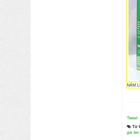
NẤM L
Tweet
Từ 
gai le