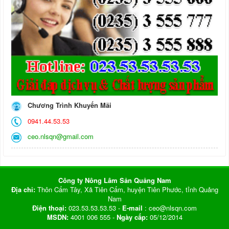
Chương Trình Khuyến Mãi
0941.44.53.53
ceo.nlsqn@gmail.com
Công ty Nông Lâm Sản Quảng Nam
Địa chỉ:
Thôn Cẩm Tây, Xã Tiên Cẩm, huyện Tiên Phước, tỉnh Quảng
Nam
Điện thoại:
023.53.53.53.53 -
E-mail
: ceo@nlsqn.com
MSDN:
4001 006 555 -
Ngày cấp:
05/12/2014