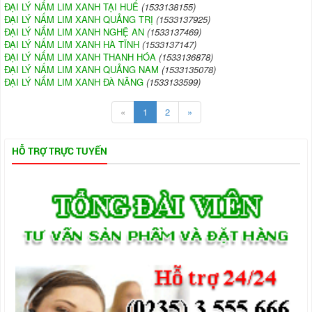
ĐẠI LÝ NẤM LIM XANH TẠI HUẾ
(1533138155)
ĐẠI LÝ NẤM LIM XANH QUẢNG TRỊ
(1533137925)
ĐẠI LÝ NẤM LIM XANH NGHỆ AN
(1533137469)
ĐẠI LÝ NẤM LIM XANH HÀ TĨNH
(1533137147)
ĐẠI LÝ NẤM LIM XANH THANH HÓA
(1533136878)
ĐẠI LÝ NẤM LIM XANH QUẢNG NAM
(1533135078)
ĐẠI LÝ NẤM LIM XANH ĐÀ NÃNG
(1533133599)
«
1
2
»
HỖ TRỢ TRỰC TUYẾN