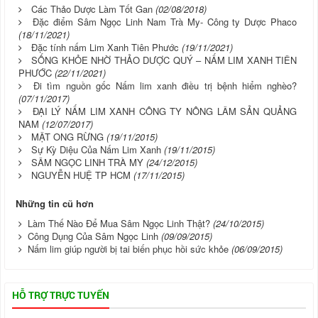
Các Thảo Dược Làm Tốt Gan
(02/08/2018)
Đặc điểm Sâm Ngọc Linh Nam Trà My- Công ty Dược Phaco
(18/11/2021)
Đặc tính nấm Lim Xanh Tiên Phước
(19/11/2021)
SỐNG KHỎE NHỜ THẢO DƯỢC QUÝ – NẤM LIM XANH TIÊN
PHƯỚC
(22/11/2021)
Đi tìm nguồn gốc Nấm lim xanh điều trị bệnh hiểm nghèo?
(07/11/2017)
ĐẠI LÝ NẤM LIM XANH CÔNG TY NÔNG LÂM SẢN QUẢNG
NAM
(12/07/2017)
MẬT ONG RỪNG
(19/11/2015)
Sự Kỳ Diệu Của Nấm Lim Xanh
(19/11/2015)
SÂM NGỌC LINH TRÀ MY
(24/12/2015)
NGUYỄN HUỆ TP HCM
(17/11/2015)
Những tin cũ hơn
Làm Thế Nào Để Mua Sâm Ngọc Linh Thật?
(24/10/2015)
Công Dụng Của Sâm Ngọc Linh
(09/09/2015)
Nấm lim giúp người bị tai biến phục hồi sức khỏe
(06/09/2015)
HỖ TRỢ TRỰC TUYẾN