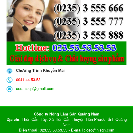
Chương Trình Khuyến Mãi
0941.44.53.53
ceo.nlsqn@gmail.com
Công ty Nông Lâm Sản Quảng Nam
Địa chỉ:
Thôn Cẩm Tây, Xã Tiên Cẩm, huyện Tiên Phước, tỉnh Quảng
Nam
Điện thoại:
023.53.53.53.53 -
E-mail
: ceo@nlsqn.com