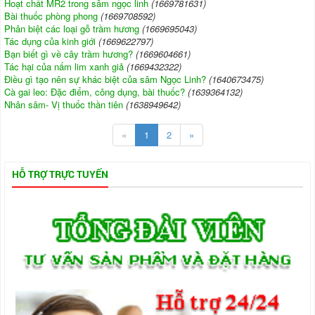
Hoạt chất MR2 trong sâm ngọc linh
(1669781631)
Bài thuốc phòng phong
(1669708592)
Phân biệt các loại gỗ trầm hương
(1669695043)
Tác dụng của kinh giới
(1669622797)
Bạn biết gì về cây trầm hương?
(1669604661)
Tác hại của nấm lim xanh giả
(1669432322)
Điều gì tạo nên sự khác biệt của sâm Ngọc Linh?
(1640673475)
Cà gai leo: Đặc điểm, công dụng, bài thuốc?
(1639364132)
Nhân sâm- Vị thuốc thần tiên
(1638949642)
«
1
2
»
HỖ TRỢ TRỰC TUYẾN