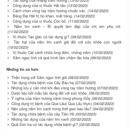
Tác dụng của nhang trầm hương
(13/02/2023)
Công dụng của vị thuốc Hải tảo
(13/02/2023)
Cách chọn vòng tay trầm hương chuẩn xác.
(14/02/2023)
Bàng Đại Hải trị ho khan, mất tiếng.
(14/02/2023)
Công dụng của vị thuôc Côn bố.
(11/02/2023)
Nấm lim xanh – Bí quyết làm đẹp của chị em phụ nữ.
(11/02/2023)
Vị thuốc Tạo giác có tác dụng gì?
(09/02/2023)
Tác hại của nấm lim xanh giả đối với sức khỏe con người
(10/02/2023)
Vị thuốc Cát cánh chữa long đờm, chống viêm
(10/02/2023)
Sâm ngọc linh và quá trình làm chậm lão hóa
(09/02/2023)
Những tin cũ hơn
Thận trọng với Sâm ngọc linh giả
(08/02/2023)
Tác dụng chữa bệnh của Cây Bán hạ
(07/02/2023)
Những lưu ý cần nhớ khi đeo vòng tay trầm hương
(07/02/2023)
Dược liệu bối mẫu tác dụng đối với sức khỏe.
(06/02/2023)
Ý nghĩa của trầm hương cảnh trong phong thủy
(06/02/2023)
Công dụng trị bệnh của Qua Lâu( Qua Lâu thực)
(04/02/2023)
Nên uống nấm lim xanh trong thời gian bao lâu?
(04/02/2023)
Tác dụng chữa bệnh của cây Tiền Hồ
(03/02/2023)
Những tác dụng của nấm lim xanh
(03/02/2023)
Quả Sơn tra có tác dụng chữa bệnh gì?
(02/02/2023)