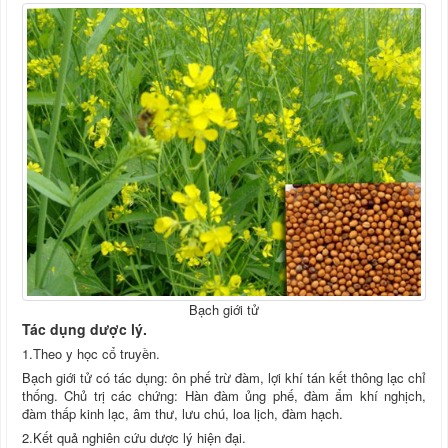
Bạch giới tử
Tác dụng dược lý.
1.Theo y học cổ truyền.
Bạch giới tử có tác dụng: ôn phế trừ đàm, lợi khí tán kết thông lạc chỉ
thống. Chủ trị các chứng: Hàn đàm ủng phế, đàm ẩm khí nghịch,
đàm thấp kinh lạc, âm thư, lưu chú, loa lịch, đàm hạch.
2.Kết quả nghiên cứu dược lý hiện đại.