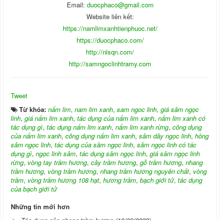
Email:
duocphaco@gmail.com
Website liên kết:
https://namlimxanhtienphuoc.net/
https://duocphaco.com/
http://nlsqn.com/
http://samngoclinhtramy.com
Tweet
Từ khóa:
nấm lim
,
nam lim xanh
,
sam ngoc linh
,
giá sâm ngọc
linh
,
giá nấm lim xanh
,
tác dụng của nấm lim xanh
,
nấm lim xanh có
tác dụng gì
,
tác dụng nấm lim xanh
,
nấm lim xanh rừng
,
công dụng
của nấm lim xanh
,
công dụng nấm lim xanh
,
sâm dây ngọc linh
,
hồng
sâm ngọc linh
,
tác dụng của sâm ngọc linh
,
sâm ngọc linh có tác
dụng gì
,
ngọc linh sâm
,
tác dụng sâm ngọc linh
,
giá sâm ngọc linh
rừng
,
vòng tay trầm hương
,
cây trầm hương
,
gỗ trầm hương
,
nhang
trầm hương
,
vòng trầm hương
,
nhang trầm hương nguyên chất
,
vòng
trầm
,
vòng trầm hương 108 hạt
,
hương trầm
,
bạch giới tử
,
tác dụng
của bạch giới tử
Những tin mới hơn