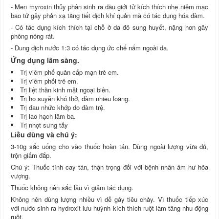
- Men myroxin thủy phân sinh ra dầu giới tử kích thích nhẹ niêm mạc
bao tử gây phản xạ tăng tiết dịch khí quản mà có tác dụng hóa đàm.
- Có tác dụng kích thích tại chỗ ở da đỏ sung huyết, nặng hơn gây
phỏng nóng rát.
- Dung dịch nước 1:3 có tác dụng ức chế nấm ngoài da.
Ứng dụng lâm sàng.
Trị viêm phế quản cấp mạn trẻ em.
Trị viêm phổi trẻ em.
Trị liệt thần kinh mặt ngoại biên.
Trị ho suyễn khó thở, đàm nhiều loãng.
Trị đau nhức khớp do đàm trệ.
Trị lao hạch lâm ba.
Trị nhọt sưng tấy
ều dùng và chú ý:
Li
3-10g sắc uống cho vào thuốc hoàn tán. Dùng ngoài lượng vừa đủ,
trộn giấm đắp.
Chú ý: Thuốc tính cay tán, thận trọng đối với bệnh nhân âm hư hỏa
vượng.
Thuốc không nên sắc lâu vì giảm tác dụng.
Không nên dùng lượng nhiều vì dễ gây tiêu chảy. Vì thuốc tiếp xúc
với nước sinh ra hydroxit lưu huỳnh kích thích ruột làm tăng nhu động
ruột.