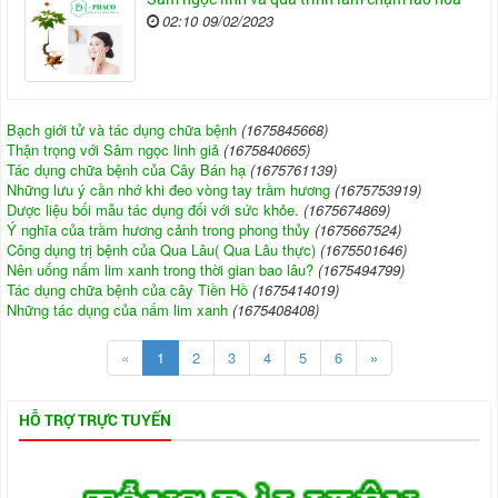
02:10 09/02/2023
Bạch giới tử và tác dụng chữa bệnh
(1675845668)
Thận trọng với Sâm ngọc linh giả
(1675840665)
Tác dụng chữa bệnh của Cây Bán hạ
(1675761139)
Những lưu ý cần nhớ khi đeo vòng tay trầm hương
(1675753919)
Dược liệu bối mẫu tác dụng đối với sức khỏe.
(1675674869)
Ý nghĩa của trầm hương cảnh trong phong thủy
(1675667524)
Công dụng trị bệnh của Qua Lâu( Qua Lâu thực)
(1675501646)
Nên uống nấm lim xanh trong thời gian bao lâu?
(1675494799)
Tác dụng chữa bệnh của cây Tiền Hồ
(1675414019)
Những tác dụng của nấm lim xanh
(1675408408)
«
1
2
3
4
5
6
»
HỖ TRỢ TRỰC TUYẾN