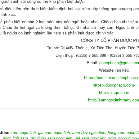
người sành sỏi cũng có thể khó phân biệt được.
có điều kiện nên thực hiện kiểm định hai loại sâm này thông qua phương ph
hính xác.
hể phân biệt cơ bản 2 loại sâm này nếu ngửi hoặc nhai. Chẳng hạn như sâm
i Châu thì hơi ngái và không thơm bằng. Khi nhai sẽ thấy sâm Ngọc Linh ch
u là người có kinh nghiệm lâu năm sẽ phân biệt được chính xác.
CÔNG TY CỔ PHẦN DƯỢC P
Trụ sở: QL40B- Thôn 1, Xã Tiên Thọ, Huyện Tiên
Điện thoại: (0235) 3 555 666 - (0235) 3 555 77
Email:
duocphaco@gmail.c
Website liên kết:
https://namlimxanhtienphuoc.n
https://duocphaco.com/
http://nlsqn.com/
http://samngoclinhtramy.co
khóa:
sam ngọc linh
,
gia sam ngoc linh
,
sam day ngoc linh
,
hong sam ngoc li
ì
,
ngoc linh sam
,
tac dung sam ngoc linh
,
giá sâm ngọc linh rừng
,
công dụng 