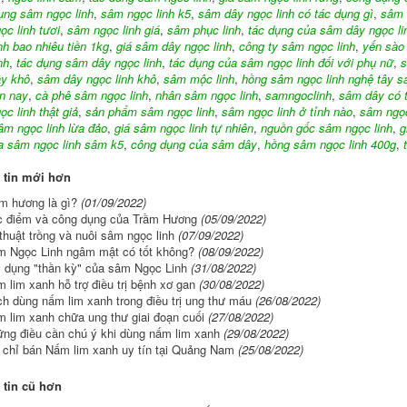
ụng sâm ngọc linh
,
sâm ngọc linh k5
,
sâm dây ngọc linh có tác dụng gì
,
sâm 
c linh tươi
,
sâm ngọc linh giá
,
sâm phục linh
,
tác dụng của sâm dây ngọc li
nh bao nhiêu tiền 1kg
,
giá sâm dây ngọc linh
,
công ty sâm ngọc linh
,
yến sào
nh
,
tác dụng sâm dây ngọc linh
,
tác dụng của sâm ngọc linh đối với phụ nữ
,
s
y khô
,
sâm dây ngọc linh khô
,
sâm mộc linh
,
hồng sâm ngọc linh nghệ tây sa
ện nay
,
cà phê sâm ngọc linh
,
nhân sâm ngọc linh
,
samngoclinh
,
sâm dây có t
c linh thật giả
,
sản phẩm sâm ngọc linh
,
sâm ngọc linh ở tỉnh nào
,
sâm ngọc
âm ngọc linh lừa đảo
,
giá sâm ngọc linh tự nhiên
,
nguồn gốc sâm ngọc linh
,
g
a sâm ngọc linh sâm k5
,
công dụng của sâm dây
,
hồng sâm ngọc linh 400g
,
 tin mới hơn
m hương là gì?
(01/09/2022)
 điểm và công dụng của Trầm Hương
(05/09/2022)
thuật trồng và nuôi sâm ngọc linh
(07/09/2022)
 Ngọc Linh ngâm mật có tốt không?
(08/09/2022)
 dụng "thần kỳ" của sâm Ngọc Linh
(31/08/2022)
 lim xanh hỗ trợ điều trị bệnh xơ gan
(30/08/2022)
h dùng nấm lim xanh trong điều trị ung thư máu
(26/08/2022)
 lim xanh chữa ung thư giai đoạn cuối
(27/08/2022)
ng điều cần chú ý khi dùng nấm lim xanh
(29/08/2022)
 chỉ bán Nấm lim xanh uy tín tại Quảng Nam
(25/08/2022)
tin cũ hơn