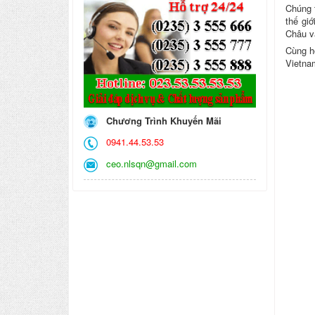
Chúng 
thế gi
Châu v
Cùng h
Vietnam
Chương Trình Khuyến Mãi
0941.44.53.53
ceo.nlsqn@gmail.com