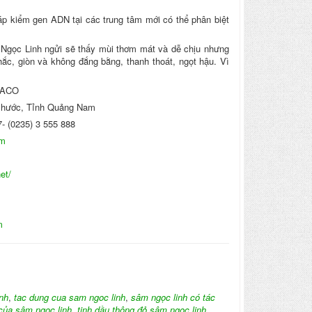
áp kiểm gen ADN tại các trung tâm mới có thể phân biệt
 Ngọc Linh ngửi sẽ thấy mùi thơm mát và dễ chịu nhưng
ắc, giòn và không đắng bằng, thanh thoát, ngọt hậu. Vì
HACO
 Phước, Tỉnh Quảng Nam
7- (0235) 3 555 888
om
et/
m
nh
,
tac dung cua sam ngoc linh
,
sâm ngọc linh có tác
của sâm ngọc linh
,
tinh dầu thông đỏ sâm ngọc linh
,