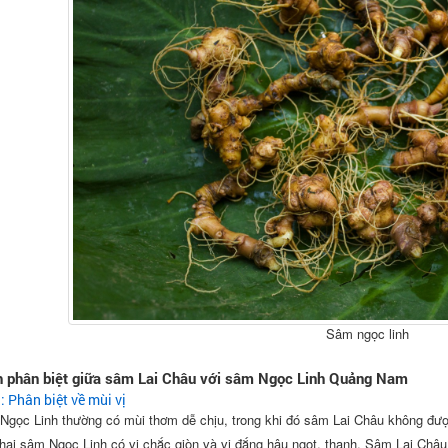
Sâm ngọc linh
h phân biệt giữa sâm Lai Châu với sâm Ngọc Linh Quảng Nam
: Phân biệt về mùi vị
Ngọc Linh thường có mùi thơm dễ chịu, trong khi đó sâm Lai Châu không đượ
hai sâm Ngọc Linh có vị chắc giòn và vị đắng hậu ngọt, thanh. Sâm Lai Châu 