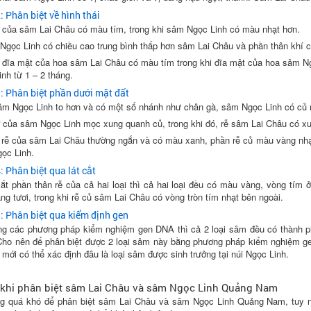
: Phân biệt về hình thái
 của sâm Lai Châu có màu tím, trong khi sâm Ngọc Linh có màu nhạt hơn.
Ngọc Linh có chiều cao trung bình thấp hơn sâm Lai Châu và phần thân khí 
 đĩa mật của hoa sâm Lai Châu có màu tím trong khi đĩa mật của hoa sâm 
nh từ 1 – 2 tháng.
: Phân biệt phần dưới mặt đất
âm Ngọc Linh to hơn và có một số nhánh như chân gà, sâm Ngọc Linh có củ n
ơ của sâm Ngọc Linh mọc xung quanh củ, trong khi đó, rễ sâm Lai Châu có x
 rễ của sâm Lai Châu thường ngắn và có màu xanh, phần rễ củ màu vàng nhạt (
ọc Linh.
: Phân biệt qua lát cắt
cắt phần thân rễ của cả hai loại thì cả hai loại đều có màu vàng, vòng tím
g tươi, trong khi rễ củ sâm Lai Châu có vòng tròn tím nhạt bên ngoài.
: Phân biệt qua kiểm định gen
ng các phương pháp kiểm nghiệm gen DNA thì cả 2 loại sâm đều có thành p
 Cho nên để phân biệt được 2 loại sâm này bằng phương pháp kiểm nghiệm ge
 mới có thể xác định đâu là loại sâm được sinh trưởng tại núi Ngọc Linh.
 khi phân biệt sâm Lai Châu và sâm Ngọc Linh Quảng Nam
g quá khó để phân biệt sâm Lai Châu và sâm Ngọc Linh Quảng Nam, tuy nhi