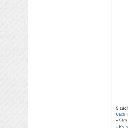
5 các
Cách 1
– Sâm 
– Khi n