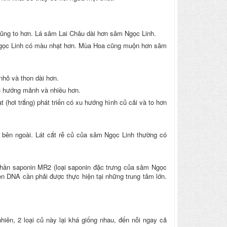
cũng to hơn. Lá sâm Lai Châu dài hơn sâm Ngọc Linh.
Ngọc Linh có màu nhạt hơn. Mùa Hoa cũng muộn hơn sâm
hỏ và thon dài hơn.
u hướng mảnh và nhiều hơn.
hơi trắng) phát triển có xu hướng hình củ cải và to hơn
 ở bên ngoài. Lát cắt rễ củ của sâm Ngọc Linh thường có
hần saponin MR2 (loại saponin đặc trưng của sâm Ngọc
n DNA cần phải được thực hiện tại những trung tâm lớn.
ên, 2 loại củ này lại khá giống nhau, đến nỗi ngay cả