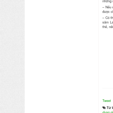
những 
– Nếu 
được c
– Có t
sâm La
thế, nế
Tweet
Từ 
dụng g