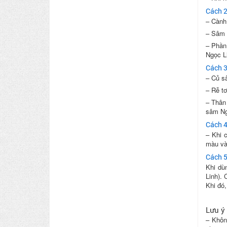
Cách 2
– Cành
– Sâm 
– Phần
Ngọc Li
Cách 3
– Củ s
– Rễ t
– Thân
sâm Ng
Cách 4
– Khi 
màu vàn
Cách 5
Khi dù
Linh).
Khi đó,
Lưu ý
– Khôn