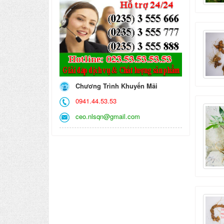
Chương Trình Khuyến Mãi
0941.44.53.53
ceo.nlsqn@gmail.com