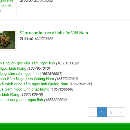
03:37 20/07/2022
Sâm ngọc linh có ở tỉnh nào Việt Nam
03:40 19/07/2022
và nguồn gốc của sâm ngọc linh
(1658131182)
Ngọc Linh Rừng
(1657954010)
ụng sâm dây ngọc linh
(1657875597)
 của Sâm Ngọc Linh Quảng Nam
(1657787863)
 và cách dùng sâm ngọc linh Quảng Nam
(1657352172)
ua Sâm Ngọc Linh chất lượng
(1657266609)
 Linh Rừng
(1657180546)
h sử dụng sâm ngọc linh
(1656920834)
«
1
2
»