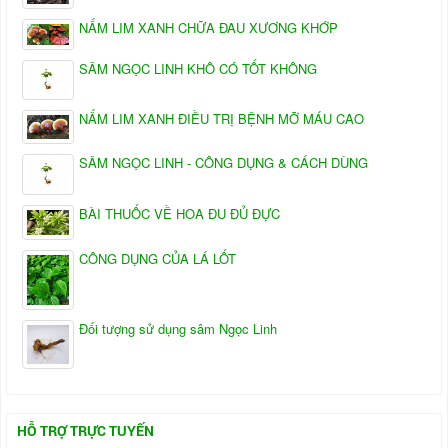
NẤM LIM XANH CHỮA ĐAU XƯƠNG KHỚP
SÂM NGỌC LINH KHÔ CÓ TỐT KHÔNG
NẤM LIM XANH ĐIỀU TRỊ BỆNH MỠ MÁU CAO
SÂM NGỌC LINH - CÔNG DỤNG & CÁCH DÙNG
BÀI THUỐC VỀ HOA ĐU ĐỦ ĐỰC
CÔNG DỤNG CỦA LÁ LỐT
Đối tượng sử dụng sâm Ngọc Linh
HỖ TRỢ TRỰC TUYẾN