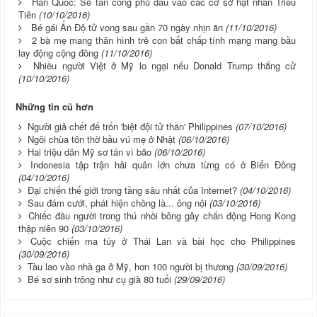
Hàn Quốc: Sẽ tấn công phủ đầu vào các cơ sở hạt nhân Triều
Tiên
(10/10/2016)
Bé gái Ấn Độ tử vong sau gần 70 ngày nhịn ăn
(11/10/2016)
2 bà mẹ mang thân hình trẻ con bất chấp tính mạng mang bầu
lay động cộng đồng
(11/10/2016)
Nhiều người Việt ở Mỹ lo ngại nếu Donald Trump thắng cử
(10/10/2016)
Những tin cũ hơn
Người giả chết để trốn 'biệt đội tử thần' Philippines
(07/10/2016)
Ngôi chùa tôn thờ bầu vú mẹ ở Nhật
(06/10/2016)
Hai triệu dân Mỹ sơ tán vì bão
(06/10/2016)
Indonesia tập trận hải quân lớn chưa từng có ở Biển Đông
(04/10/2016)
Đại chiến thế giới trong tầng sâu nhất của Internet?
(04/10/2016)
Sau đám cưới, phát hiện chồng là... ông nội
(03/10/2016)
Chiếc đầu người trong thú nhồi bông gây chấn động Hong Kong
thập niên 90
(03/10/2016)
Cuộc chiến ma túy ở Thái Lan và bài học cho Philippines
(30/09/2016)
Tàu lao vào nhà ga ở Mỹ, hơn 100 người bị thương
(30/09/2016)
Bé sơ sinh trông như cụ già 80 tuổi
(29/09/2016)