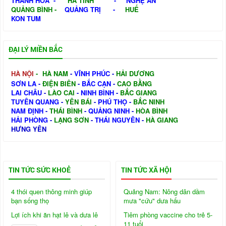
THANH HÓA
-
HÀ TỈNH
-
NGHỆ AN
QUẢNG BÌNH
-
QUẢNG TRỊ
-
HUẾ
KON TUM
ĐẠI LÝ MIỀN BẮC
HÀ NỘI
-
HÀ NAM
-
VĨNH PHÚC
-
HẢI DƯƠNG
SƠN LA
-
ĐIỆN BIÊN
-
BẮC CẠN
-
CAO BẰNG
LAI CHÂU
-
LÀO CAI
-
NINH BÌNH
-
BẮC GIANG
TUYÊN QUANG
-
YÊN BÁI
-
PHÚ THỌ
-
BẮC NINH
NAM ĐỊNH
-
THÁI BÌNH
-
QUẢNG NINH
-
HÒA BÌNH
HẢI PHÒNG
-
LẠNG SƠN
-
THÁI NGUYÊN
-
HÀ GIANG
HƯNG YÊN
TIN TỨC SỨC KHOẺ
TIN TỨC XÃ HỘI
4 thói quen thông minh giúp
Quảng Nam: Nông dân dầm
bạn sống thọ
mưa "cứu" dưa hấu
Lợi ích khi ăn hạt lê và dưa lê
Tiêm phòng vaccine cho trẻ 5-
11 tuổi