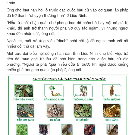
khác.
Ông cho biết nạn hối lộ trước các cuộc bầu cử vào cơ quan lập pháp
đã trở thành "chuyện thường tình" ở Liêu Ninh.
"Nếu từ chối nhận quà, như phong bao đỏ hoặc trà hay vật có giá trị
khác, thì anh trở thành người phá vỡ quy tắc ngầm, vì những người
khác đều nhận cả", ông nói.
Ngoài ra, một số ứng viên "đành" phải hối lộ để cạnh tranh với rất
nhiều đối thủ đã làm vậy.
Một cựu đại biểu hội đồng nhân dân tỉnh Liêu Ninh cho biết việc trả
tiền để mua ghế từ lâu đã phổ biến trong các cuộc bầu cử địa
phương. "Người ta phải 'qua nhiều cửa ải' trước khi ngồi được xuống
chiếc ghế trong cơ quan lập pháp", ông nói.