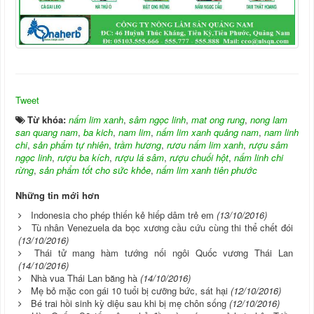
Tweet
Từ khóa:
nấm lim xanh
,
sâm ngọc linh
,
mat ong rung
,
nong lam
san quang nam
,
ba kich
,
nam lim
,
nấm lim xanh quảng nam
,
nam linh
chi
,
sản phẩm tự nhiên
,
trầm hương
,
rươu nấm lim xanh
,
rượu sâm
ngọc linh
,
rượu ba kích
,
rượu lá sâm
,
rượu chuối hột
,
nấm linh chi
rừng
,
sản phẩm tốt cho sức khỏe
,
nấm lim xanh tiên phước
Những tin mới hơn
Indonesia cho phép thiến kẻ hiếp dâm trẻ em
(13/10/2016)
Tù nhân Venezuela da bọc xương cầu cứu cùng thi thể chết đói
(13/10/2016)
Thái tử mang hàm tướng nối ngôi Quốc vương Thái Lan
(14/10/2016)
Nhà vua Thái Lan băng hà
(14/10/2016)
Mẹ bỏ mặc con gái 10 tuổi bị cưỡng bức, sát hại
(12/10/2016)
Bé trai hồi sinh kỳ diệu sau khi bị mẹ chôn sống
(12/10/2016)