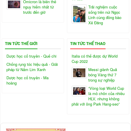
Omicron là biến thể
nguy hiểm nhất từ
Trải nghiệm cuộc
trước đến giờ
sống trên núi Ngọc
Linh cùng đồng bào
Xê Đăng
TIN TỨC THẾ GIỚI
TIN TỨC THỂ THAO
Dược học cổ truyền - Quế chi
Italia có thể được dự World
Cup 2022
Chống rụng tóc hiệu quả - Giải
pháp từ Nấm Lim Xanh
Messi giành Quả
bóng Vàng thứ 7
Dược học cổ truyền - Ma
trong sự nghiệp
hoàng
“Vòng loại World Cup
là mồ chôn của nhiều
HLV, nhưng không
phải với ông Park Hang-seo”