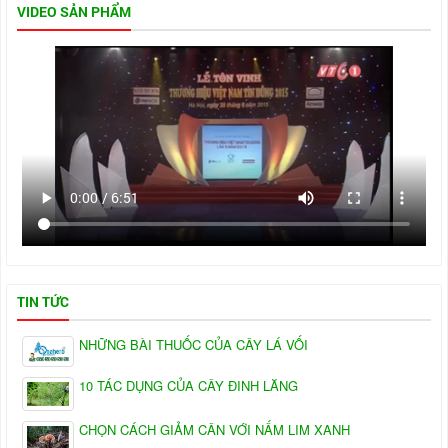
VIDEO SẢN PHẨM
TIN TỨC
NHỮNG BÀI THUỐC CỦA CÂY LÁ VỐI
10 TÁC DỤNG CỦA CÂY ĐINH LĂNG
CHỌN CÁCH GIẢM CÂN VỚI NẤM LIM XANH