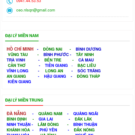
0941.44.53.53
ceo.nlsqn@gmail.com
ĐẠI LÝ MIỀN NAM
HỒ CHÍ MINH
-
ĐỒNG NAI
-
BÌNH DƯƠNG
VŨNG TÀU
-
BÌNH PHƯỚC
-
TÂY NINH
TRÀ VINH
-
BẾN TRE
-
CÀ MAU
CẦN THƠ
-
TIỀN GIANG
-
BẠC LIÊU
VĨNH LONG
-
LONG AN
-
SÓC TRĂNG
AN GIANG
-
HẬU GIANG
-
ĐỒNG THÁP
KIÊN GIANG
ĐẠI LÝ MIỀN TRUNG
ĐÀ NẴNG
-
QUẢNG NAM
-
QUẢNG NGÃI
BÌNH ĐỊNH
-
GIA LAI
-
ĐĂK LĂK
NINH THUẬN
-
LÂM ĐỒNG
-
BÌNH THUẬN
KHÁNH HÒA
-
PHÚ YÊN
-
ĐẮK NÔNG