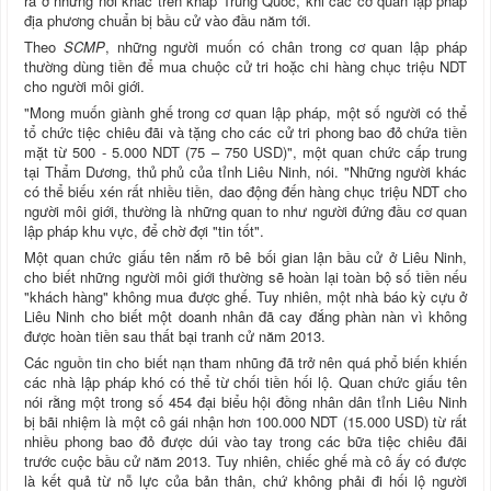
ra ở những nơi khác trên khắp Trung Quốc, khi các cơ quan lập pháp
địa phương chuẩn bị bầu cử vào đầu năm tới.
Theo
SCMP
, những người muốn có chân trong cơ quan lập pháp
thường dùng tiền để mua chuộc cử tri hoặc chi hàng chục triệu NDT
cho người môi giới.
"Mong muốn giành ghế trong cơ quan lập pháp, một số người có thể
tổ chức tiệc chiêu đãi và tặng cho các cử tri phong bao đỏ chứa tiền
mặt từ 500 - 5.000 NDT (75 – 750 USD)", một quan chức cấp trung
tại Thẩm Dương, thủ phủ của tỉnh Liêu Ninh, nói. "Những người khác
có thể biếu xén rất nhiều tiền, dao động đến hàng chục triệu NDT cho
người môi giới, thường là những quan to như người đứng đầu cơ quan
lập pháp khu vực, để chờ đợi "tin tốt".
Một quan chức giấu tên nắm rõ bê bối gian lận bầu cử ở Liêu Ninh,
cho biết những người môi giới thường sẽ hoàn lại toàn bộ số tiền nếu
"khách hàng" không mua được ghế. Tuy nhiên, một nhà báo kỳ cựu ở
Liêu Ninh cho biết một doanh nhân đã cay đắng phàn nàn vì không
được hoàn tiền sau thất bại tranh cử năm 2013.
Các nguồn tin cho biết nạn tham nhũng đã trở nên quá phổ biến khiến
các nhà lập pháp khó có thể từ chối tiền hối lộ. Quan chức giấu tên
nói rằng một trong số 454 đại biểu hội đồng nhân dân tỉnh Liêu Ninh
bị bãi nhiệm là một cô gái nhận hơn 100.000 NDT (15.000 USD) từ rất
nhiều phong bao đỏ được dúi vào tay trong các bữa tiệc chiêu đãi
trước cuộc bầu cử năm 2013. Tuy nhiên, chiếc ghế mà cô ấy có được
là kết quả từ nỗ lực của bản thân, chứ không phải đi hối lộ người