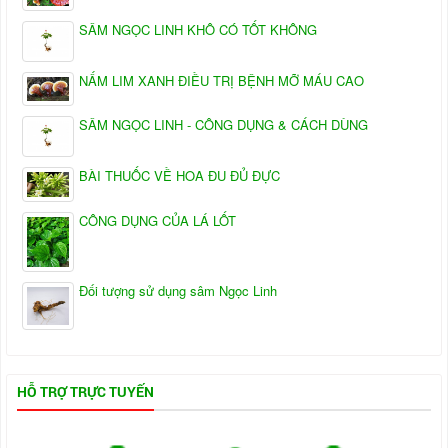
SÂM NGỌC LINH KHÔ CÓ TỐT KHÔNG
NẤM LIM XANH ĐIỀU TRỊ BỆNH MỠ MÁU CAO
SÂM NGỌC LINH - CÔNG DỤNG & CÁCH DÙNG
BÀI THUỐC VỀ HOA ĐU ĐỦ ĐỰC
CÔNG DỤNG CỦA LÁ LỐT
Đối tượng sử dụng sâm Ngọc Linh
HỖ TRỢ TRỰC TUYẾN