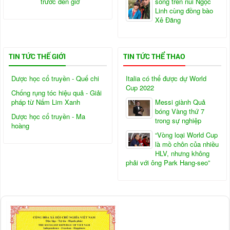
trước đến giờ
sống trên núi Ngọc
Linh cùng đồng bào
Xê Đăng
TIN TỨC THẾ GIỚI
TIN TỨC THỂ THAO
Dược học cổ truyền - Quế chi
Italia có thể được dự World
Cup 2022
Chống rụng tóc hiệu quả - Giải
pháp từ Nấm Lim Xanh
Messi giành Quả
bóng Vàng thứ 7
Dược học cổ truyền - Ma
trong sự nghiệp
hoàng
“Vòng loại World Cup
là mồ chôn của nhiều
HLV, nhưng không
phải với ông Park Hang-seo”