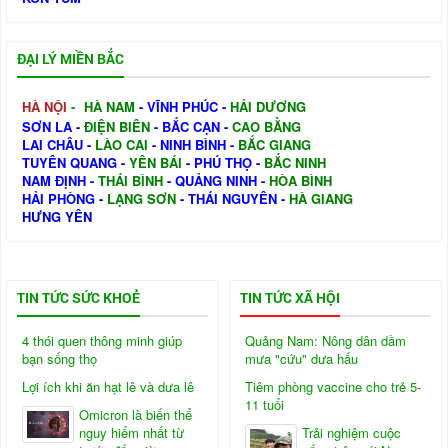
ĐẠI LÝ MIỀN BẮC
HÀ NỘI
-
HÀ NAM
-
VĨNH PHÚC
-
HẢI DƯƠNG
SƠN LA
-
ĐIỆN BIÊN
-
BẮC CẠN
-
CAO BẰNG
LAI CHÂU
-
LÀO CAI
-
NINH BÌNH
-
BẮC GIANG
TUYÊN QUANG
-
YÊN BÁI
-
PHÚ THỌ
-
BẮC NINH
NAM ĐỊNH
-
THÁI BÌNH
-
QUẢNG NINH
-
HÒA BÌNH
HẢI PHÒNG
-
LẠNG SƠN
-
THÁI NGUYÊN
-
HÀ GIANG
HƯNG YÊN
TIN TỨC SỨC KHOẺ
TIN TỨC XÃ HỘI
4 thói quen thông minh giúp
Quảng Nam: Nông dân dầm
bạn sống thọ
mưa "cứu" dưa hấu
Lợi ích khi ăn hạt lê và dưa lê
Tiêm phòng vaccine cho trẻ 5-
11 tuổi
Omicron là biến thể
nguy hiểm nhất từ
Trải nghiệm cuộc