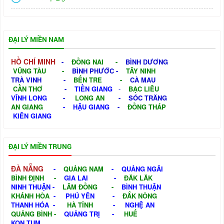
ĐẠI LÝ MIỀN NAM
HỒ CHÍ MINH
-
ĐỒNG NAI
-
BÌNH DƯƠNG
VŨNG TÀU
-
BÌNH PHƯỚC
-
TÂY NINH
TRÀ VINH
-
BẾN TRE
-
CÀ MAU
CẦN THƠ
-
TIỀN GIANG
-
BẠC LIÊU
VĨNH LONG
-
LONG AN
-
SÓC TRĂNG
AN GIANG
-
HẬU GIANG
-
ĐỒNG THÁP
KIÊN GIANG
ĐẠI LÝ MIỀN TRUNG
ĐÀ NẴNG
-
QUẢNG NAM
-
QUẢNG NGÃI
BÌNH ĐỊNH
-
GIA LAI
-
ĐĂK LĂK
NINH THUẬN
-
LÂM ĐỒNG
-
BÌNH THUẬN
KHÁNH HÒA
-
PHÚ YÊN
-
ĐẮK NÔNG
THANH HÓA
-
HÀ TỈNH
-
NGHỆ AN
QUẢNG BÌNH
-
QUẢNG TRỊ
-
HUẾ
KON TUM