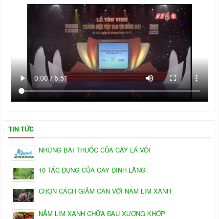
TIN TỨC
NHỮNG BÀI THUỐC CỦA CÂY LÁ VỐI
10 TÁC DỤNG CỦA CÂY ĐINH LĂNG
CHỌN CÁCH GIẢM CÂN VỚI NẤM LIM XANH
NẤM LIM XANH CHỮA ĐAU XƯƠNG KHỚP