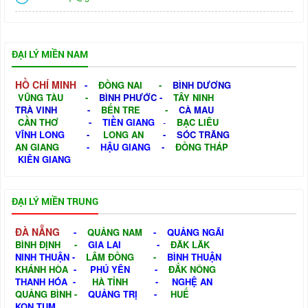
ĐẠI LÝ MIỀN NAM
HỒ CHÍ MINH
-
ĐỒNG NAI
-
BÌNH DƯƠNG
VŨNG TÀU
-
BÌNH PHƯỚC
-
TÂY NINH
TRÀ VINH
-
BẾN TRE
-
CÀ MAU
CẦN THƠ
-
TIỀN GIANG
-
BẠC LIÊU
VĨNH LONG
-
LONG AN
-
SÓC TRĂNG
AN GIANG
-
HẬU GIANG
-
ĐỒNG THÁP
KIÊN GIANG
ĐẠI LÝ MIỀN TRUNG
ĐÀ NẴNG
-
QUẢNG NAM
-
QUẢNG NGÃI
BÌNH ĐỊNH
-
GIA LAI
-
ĐĂK LĂK
NINH THUẬN
-
LÂM ĐỒNG
-
BÌNH THUẬN
KHÁNH HÒA
-
PHÚ YÊN
-
ĐẮK NÔNG
THANH HÓA
-
HÀ TỈNH
-
NGHỆ AN
QUẢNG BÌNH
-
QUẢNG TRỊ
-
HUẾ
KON TUM