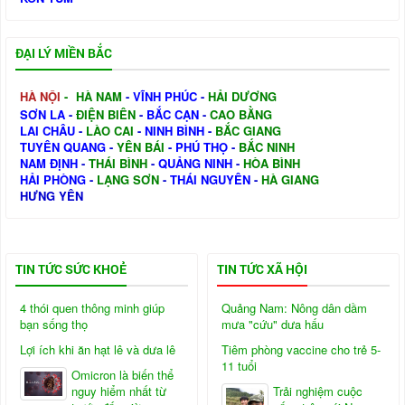
ĐẠI LÝ MIỀN BẮC
HÀ NỘI
-
HÀ NAM
-
VĨNH PHÚC
-
HẢI DƯƠNG
SƠN LA
-
ĐIỆN BIÊN
-
BẮC CẠN
-
CAO BẰNG
LAI CHÂU
-
LÀO CAI
-
NINH BÌNH
-
BẮC GIANG
TUYÊN QUANG
-
YÊN BÁI
-
PHÚ THỌ
-
BẮC NINH
NAM ĐỊNH
-
THÁI BÌNH
-
QUẢNG NINH
-
HÒA BÌNH
HẢI PHÒNG
-
LẠNG SƠN
-
THÁI NGUYÊN
-
HÀ GIANG
HƯNG YÊN
TIN TỨC SỨC KHOẺ
TIN TỨC XÃ HỘI
4 thói quen thông minh giúp
Quảng Nam: Nông dân dầm
bạn sống thọ
mưa "cứu" dưa hấu
Lợi ích khi ăn hạt lê và dưa lê
Tiêm phòng vaccine cho trẻ 5-
11 tuổi
Omicron là biến thể
nguy hiểm nhất từ
Trải nghiệm cuộc