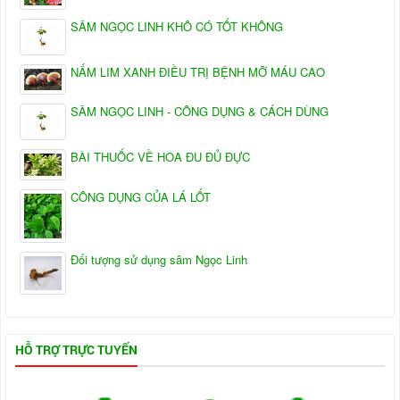
SÂM NGỌC LINH KHÔ CÓ TỐT KHÔNG
NẤM LIM XANH ĐIỀU TRỊ BỆNH MỠ MÁU CAO
SÂM NGỌC LINH - CÔNG DỤNG & CÁCH DÙNG
BÀI THUỐC VỀ HOA ĐU ĐỦ ĐỰC
CÔNG DỤNG CỦA LÁ LỐT
Đối tượng sử dụng sâm Ngọc Linh
HỖ TRỢ TRỰC TUYẾN