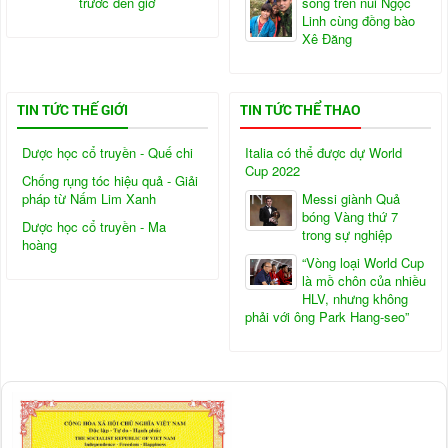
trước đến giờ
sống trên núi Ngọc
Linh cùng đồng bào
Xê Đăng
TIN TỨC THẾ GIỚI
TIN TỨC THỂ THAO
Dược học cổ truyền - Quế chi
Italia có thể được dự World
Cup 2022
Chống rụng tóc hiệu quả - Giải
pháp từ Nấm Lim Xanh
Messi giành Quả
bóng Vàng thứ 7
Dược học cổ truyền - Ma
trong sự nghiệp
hoàng
“Vòng loại World Cup
là mồ chôn của nhiều
HLV, nhưng không
phải với ông Park Hang-seo”