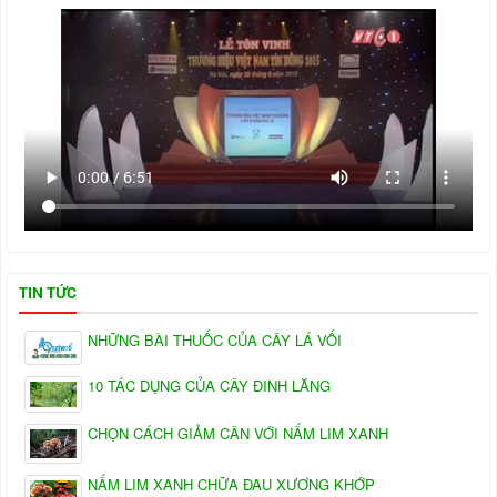
TIN TỨC
NHỮNG BÀI THUỐC CỦA CÂY LÁ VỐI
10 TÁC DỤNG CỦA CÂY ĐINH LĂNG
CHỌN CÁCH GIẢM CÂN VỚI NẤM LIM XANH
NẤM LIM XANH CHỮA ĐAU XƯƠNG KHỚP