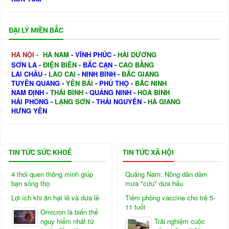
ĐẠI LÝ MIỀN BẮC
HÀ NỘI
-
HÀ NAM
-
VĨNH PHÚC
-
HẢI DƯƠNG
SƠN LA
-
ĐIỆN BIÊN
-
BẮC CẠN
-
CAO BẰNG
LAI CHÂU
-
LÀO CAI
-
NINH BÌNH
-
BẮC GIANG
TUYÊN QUANG
-
YÊN BÁI
-
PHÚ THỌ
-
BẮC NINH
NAM ĐỊNH
-
THÁI BÌNH
-
QUẢNG NINH
-
HÒA BÌNH
HẢI PHÒNG
-
LẠNG SƠN
-
THÁI NGUYÊN
-
HÀ GIANG
HƯNG YÊN
TIN TỨC SỨC KHOẺ
TIN TỨC XÃ HỘI
4 thói quen thông minh giúp
Quảng Nam: Nông dân dầm
bạn sống thọ
mưa "cứu" dưa hấu
Lợi ích khi ăn hạt lê và dưa lê
Tiêm phòng vaccine cho trẻ 5-
11 tuổi
Omicron là biến thể
nguy hiểm nhất từ
Trải nghiệm cuộc