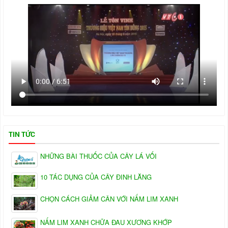
TIN TỨC
NHỮNG BÀI THUỐC CỦA CÂY LÁ VỐI
10 TÁC DỤNG CỦA CÂY ĐINH LĂNG
CHỌN CÁCH GIẢM CÂN VỚI NẤM LIM XANH
NẤM LIM XANH CHỮA ĐAU XƯƠNG KHỚP