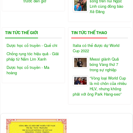
trước đến giờ
sống trên núi Ngọc
Linh cùng đồng bào
Xê Đăng
TIN TỨC THẾ GIỚI
TIN TỨC THỂ THAO
Dược học cổ truyền - Quế chi
Italia có thể được dự World
Cup 2022
Chống rụng tóc hiệu quả - Giải
pháp từ Nấm Lim Xanh
Messi giành Quả
bóng Vàng thứ 7
Dược học cổ truyền - Ma
trong sự nghiệp
hoàng
“Vòng loại World Cup
là mồ chôn của nhiều
HLV, nhưng không
phải với ông Park Hang-seo”