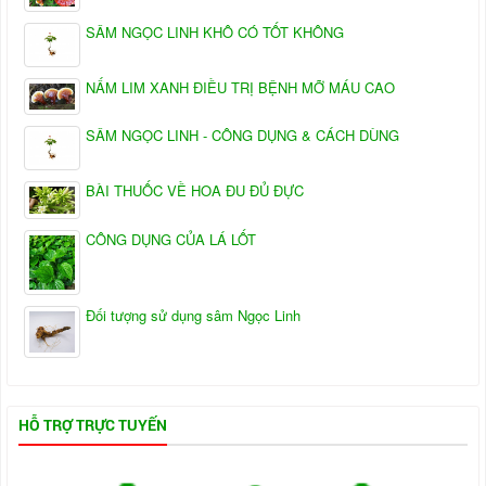
SÂM NGỌC LINH KHÔ CÓ TỐT KHÔNG
NẤM LIM XANH ĐIỀU TRỊ BỆNH MỠ MÁU CAO
SÂM NGỌC LINH - CÔNG DỤNG & CÁCH DÙNG
BÀI THUỐC VỀ HOA ĐU ĐỦ ĐỰC
CÔNG DỤNG CỦA LÁ LỐT
Đối tượng sử dụng sâm Ngọc Linh
HỖ TRỢ TRỰC TUYẾN