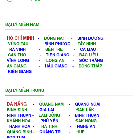
ĐẠI LÝ MIỀN NAM
HỒ CHÍ MINH
-
ĐỒNG NAI
-
BÌNH DƯƠNG
VŨNG TÀU
-
BÌNH PHƯỚC
-
TÂY NINH
TRÀ VINH
-
BẾN TRE
-
CÀ MAU
CẦN THƠ
-
TIỀN GIANG
-
BẠC LIÊU
VĨNH LONG
-
LONG AN
-
SÓC TRĂNG
AN GIANG
-
HẬU GIANG
-
ĐỒNG THÁP
KIÊN GIANG
ĐẠI LÝ MIỀN TRUNG
ĐÀ NẴNG
-
QUẢNG NAM
-
QUẢNG NGÃI
BÌNH ĐỊNH
-
GIA LAI
-
ĐĂK LĂK
NINH THUẬN
-
LÂM ĐỒNG
-
BÌNH THUẬN
KHÁNH HÒA
-
PHÚ YÊN
-
ĐẮK NÔNG
THANH HÓA
-
HÀ TỈNH
-
NGHỆ AN
QUẢNG BÌNH
-
QUẢNG TRỊ
-
HUẾ
KON TUM