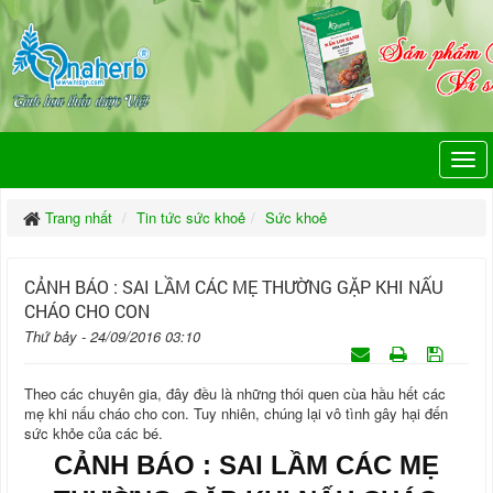
Trang nhất
Tin tức sức khoẻ
Sức khoẻ
CẢNH BÁO : SAI LẦM CÁC MẸ THƯỜNG GẶP KHI NẤU
CHÁO CHO CON
Thứ bảy - 24/09/2016 03:10
Theo các chuyên gia, đây đều là những thói quen cùa hầu hết các
mẹ khi nấu cháo cho con. Tuy nhiên, chúng lại vô tình gây hại đến
sức khỏe của các bé.
CẢNH BÁO : SAI LẦM CÁC MẸ