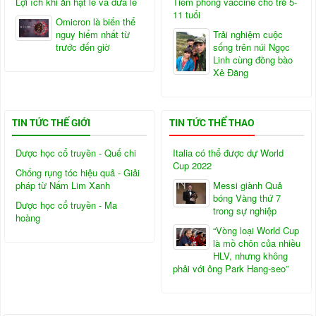
Lợi ích khi ăn hạt lê và dưa lê
Tiêm phòng vaccine cho trẻ 5-
11 tuổi
Omicron là biến thể
nguy hiểm nhất từ
Trải nghiệm cuộc
trước đến giờ
sống trên núi Ngọc
Linh cùng đồng bào
Xê Đăng
TIN TỨC THẾ GIỚI
TIN TỨC THỂ THAO
Dược học cổ truyền - Quế chi
Italia có thể được dự World
Cup 2022
Chống rụng tóc hiệu quả - Giải
pháp từ Nấm Lim Xanh
Messi giành Quả
bóng Vàng thứ 7
Dược học cổ truyền - Ma
trong sự nghiệp
hoàng
“Vòng loại World Cup
là mồ chôn của nhiều
HLV, nhưng không
phải với ông Park Hang-seo”