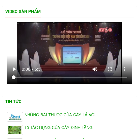
VIDEO SẢN PHẨM
TIN TỨC
NHỮNG BÀI THUỐC CỦA CÂY LÁ VỐI
10 TÁC DỤNG CỦA CÂY ĐINH LĂNG