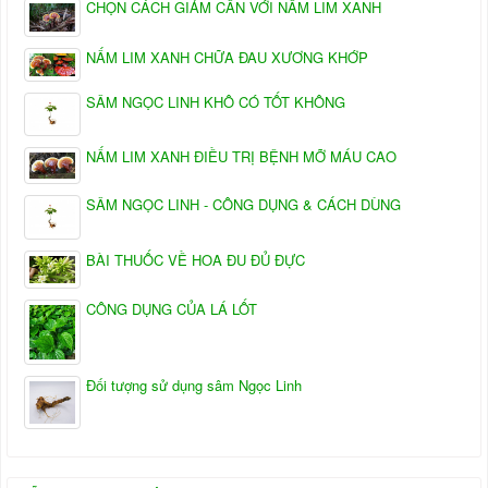
CHỌN CÁCH GIẢM CÂN VỚI NẤM LIM XANH
NẤM LIM XANH CHỮA ĐAU XƯƠNG KHỚP
SÂM NGỌC LINH KHÔ CÓ TỐT KHÔNG
NẤM LIM XANH ĐIỀU TRỊ BỆNH MỠ MÁU CAO
SÂM NGỌC LINH - CÔNG DỤNG & CÁCH DÙNG
BÀI THUỐC VỀ HOA ĐU ĐỦ ĐỰC
CÔNG DỤNG CỦA LÁ LỐT
Đối tượng sử dụng sâm Ngọc Linh