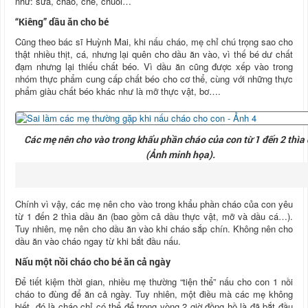
như: sữa, cháo, chè, chuối…
“Kiêng” dầu ăn cho bé
Cũng theo bác sĩ Huỳnh Mai, khi nấu cháo, mẹ chỉ chú trọng sao cho
thật nhiều thịt, cá, nhưng lại quên cho dầu ăn vào, vì thế bé dư chất
đạm nhưng lại thiếu chất béo. Vì dầu ăn cũng được xếp vào trong
nhóm thực phẩm cung cấp chất béo cho cơ thể, cùng với những thực
phẩm giàu chất béo khác như là mỡ thực vật, bơ….
Các mẹ nên cho vào trong khẩu phần cháo của con từ 1 đến 2 thìa
(Ảnh minh họa).
Chính vì vậy, các mẹ nên cho vào trong khẩu phần cháo của con yêu
từ 1 đến 2 thìa dầu ăn (bao gồm cả dầu thực vật, mỡ và dầu cá…).
Tuy nhiên, mẹ nên cho dầu ăn vào khi cháo sắp chín. Không nên cho
dầu ăn vào cháo ngay từ khi bắt đầu nấu.
Nấu một nồi cháo cho bé ăn cả ngày
Để tiết kiệm thời gian, nhiều mẹ thường “tiện thể” nấu cho con 1 nồi
cháo to đùng để ăn cả ngày. Tuy nhiên, một điều mà các mẹ không
biết, đó là cháo chỉ có thể để trong vòng 2 giờ đồng hồ là đã bắt đầu