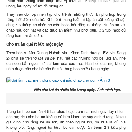
thích nên không cảm nhận mùi vị thức ăn, không có cảm giác ăn
uống, lâu ngày bé rất dễ biếng ăn.
Thay vào đó, bạn nên tập cho trẻ ăn những thức ăn phù hợp trong
từng thời điểm của trẻ. Khi trẻ 6 tháng tuổi thì tập ăn bột loãng rồi sệt
dần; 7-8 tháng ăn cháo nhuyễn hoặc bột đặc; 12 tháng thì tập ăn với
cháo nấu còn hạt và các thức ăn mềm như phở, bún…; 2 tuổi mọc đủ
răng hàm thì ăn cơm.
Cho trẻ ăn quá ít bữa một ngày
Theo bác sĩ Mai Quang Huỳnh Mai (Khoa Dinh dưỡng, BV Nhi Đồng
2) chia sẻ trên tờ
Mẹ và bé
, hầu hết các trường hợp bé lười ăn, nhẹ
cân đều bắt nguồn từ sai lầm của các mẹ. Hầu hết các mẹ không
nắm được cần cho bé cần ăn số lượng bao nhiêu trong ngày.
Nên cho trẻ ăn nhiều bữa trong ngày. Ảnh minh họa.
Trung bình bé cần ăn 4-5 bát cháo hoặc cơm nát mỗi ngày, tuy nhiên,
các mẹ đều cho bé ăn không đủ bữa khiến bé suy dinh dưỡng. Nhiều
gia đình cho rằng bé đã lớn, ăn theo người lớn, ba bữa là đủ, và
không biết rằng, ngoài ba bữa, bé cần được ăn thêm 2-3 bữa phụ