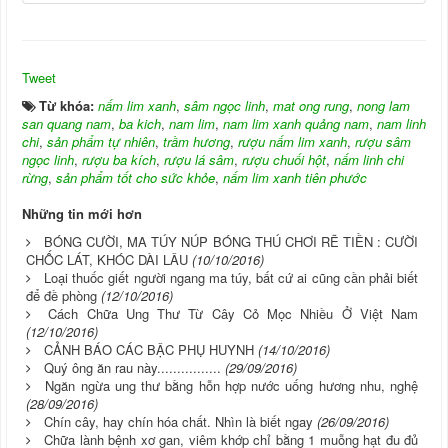
Tweet
Từ khóa:
nấm lim xanh
,
sâm ngọc linh
,
mat ong rung
,
nong lam
san quang nam
,
ba kich
,
nam lim
,
nam lim xanh quảng nam
,
nam linh
chi
,
sản phẩm tự nhiên
,
trầm hương
,
rượu nấm lim xanh
,
rượu sâm
ngọc linh
,
rượu ba kích
,
rượu lá sâm
,
rượu chuối hột
,
nấm linh chi
rừng
,
sản phẩm tốt cho sức khỏe
,
nấm lim xanh tiên phước
Những tin mới hơn
BÓNG CƯỜI, MA TÚY NÚP BÓNG THÚ CHƠI RẼ TIỀN : CƯỜI
CHỐC LÁT, KHÓC DÀI LÂU
(10/10/2016)
Loại thuốc giết người ngang ma túy, bất cứ ai cũng cần phải biết
để đề phòng
(12/10/2016)
Cách Chữa Ung Thư Từ Cây Cỏ Mọc Nhiều Ở Việt Nam
(12/10/2016)
CẢNH BÁO CÁC BẬC PHỤ HUYNH
(14/10/2016)
Quý ông ăn rau này................
(29/09/2016)
Ngăn ngừa ung thư bằng hỗn hợp nước uống hương nhu, nghệ
(28/09/2016)
Chín cây, hay chín hóa chất. Nhìn là biết ngay
(26/09/2016)
Chữa lành bệnh xơ gan, viêm khớp chỉ bằng 1 muỗng hạt đu đủ