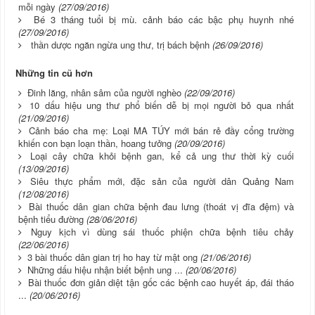
mỗi ngày
(27/09/2016)
Bé 3 tháng tuổi bị mù. cảnh báo các bậc phụ huynh nhé
(27/09/2016)
thần dược ngăn ngừa ung thư, trị bách bệnh
(26/09/2016)
Những tin cũ hơn
Đinh lăng, nhân sâm của người nghèo
(22/09/2016)
10 dấu hiệu ung thư phổ biến dễ bị mọi người bỏ qua nhất
(21/09/2016)
Cảnh báo cha mẹ: Loại MA TÚY mới bán rẻ đầy cổng trường
khiến con bạn loạn thần, hoang tưởng
(20/09/2016)
Loại cây chữa khỏi bệnh gan, kể cả ung thư thời kỳ cuối
(13/09/2016)
Siêu thực phẩm mới, đặc sản của người dân Quảng Nam
(12/08/2016)
Bài thuốc dân gian chữa bệnh đau lưng (thoát vị đĩa đệm) và
bệnh tiểu đường
(28/06/2016)
Nguy kịch vì dùng sái thuốc phiện chữa bệnh tiêu chảy
(22/06/2016)
3 bài thuốc dân gian trị ho hay từ mật ong
(21/06/2016)
Những dấu hiệu nhận biết bệnh ung ...
(20/06/2016)
Bài thuốc đơn giản diệt tận gốc các bệnh cao huyết áp, đái tháo
...
(20/06/2016)