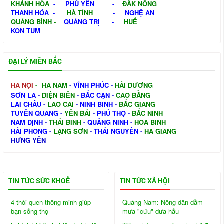
KHÁNH HÒA
-
PHÚ YÊN
-
ĐẮK NÔNG
THANH HÓA
-
HÀ TỈNH
-
NGHỆ AN
QUẢNG BÌNH
-
QUẢNG TRỊ
-
HUẾ
KON TUM
ĐẠI LÝ MIỀN BẮC
HÀ NỘI
-
HÀ NAM
-
VĨNH PHÚC
-
HẢI DƯƠNG
SƠN LA
-
ĐIỆN BIÊN
-
BẮC CẠN
-
CAO BẰNG
LAI CHÂU
-
LÀO CAI
-
NINH BÌNH
-
BẮC GIANG
TUYÊN QUANG
-
YÊN BÁI
-
PHÚ THỌ
-
BẮC NINH
NAM ĐỊNH
-
THÁI BÌNH
-
QUẢNG NINH
-
HÒA BÌNH
HẢI PHÒNG
-
LẠNG SƠN
-
THÁI NGUYÊN
-
HÀ GIANG
HƯNG YÊN
TIN TỨC SỨC KHOẺ
TIN TỨC XÃ HỘI
4 thói quen thông minh giúp
Quảng Nam: Nông dân dầm
bạn sống thọ
mưa "cứu" dưa hấu