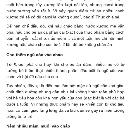
chất béo trong tủy xương lần lượt nổi lên, nhưng canxi trong
nước xương vẫn rất ít. Vì vậy quan điểm cứ ăn nhiều canh
xương thì sẽ có đủ canxi là không đúng”, bác sĩ Thục chia sẻ.
Để hạn chế điều đó, khi nấu cháo bằng nước xương mẹ vẫn
phải nấu cho bé ăn cả phần cái (xác) của thực phẩm bằng cách
băm nhuyễn, cắt nhỏ, nấu mềm… và một tuần mẹ chỉ nên ninh
xương nấu cháo cho con từ 1-2 lần để bé không chán ăn.
Cho thêm ngũ cốc vào cháo
Tờ
Khám phá
cho hay, khi cho bé ăn dặm, nhiều mẹ có tư
tưởng bỏ thêm thật nhiều thành phần, đặc biệt là ngũ cốc vào
cháo và bột để nấu cho con.
Tuy nhiên, đây lại là điều sai lầm bởi mặc dù ngũ cốc khá giàu
chất dinh dưỡng nhưng gần như lại không hoàn toàn phù hợp
với hệ tiêu hóa còn khá non yếu của con (đặc biệt là với các bé
dưới 1 tuổi). Vì những thực phẩm này sẽ khiến con bị khó tiêu
hóa, có cảm giác lưng lửng dạ và lâu dần sẽ gây ra hiện tượng
biếng ăn ở trẻ.
Nêm nhiều mắm, muối vào cháo