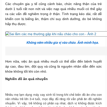
Các chuyên gia y tế cũng cảnh báo, chức năng thận của trẻ
dưới 1 tuổi rất non nớt và việc nạp quá nhiều muối có thể gây
ra các vấn đề nghiêm trọng ở thận. Tình trạng kéo dài, rất dễ
khiến con bị biếng ăn, thậm chí suy dinh dưỡng, do bé không
hấp thụ được.
Không nêm nhiều gia vị vào cháo. Ảnh minh họa.
Hơn nữa, việc ăn quá nhiều muối có thể dẫn đến bệnh huyết
áp cao, đau tim, đột quỵ và cũng là nguyên nhân dẫn đến sức
khỏe không tốt khi còn nhỏ.
Nghiền đồ ăn quá nhuyễn
Nhiều mẹ lạm dụng máy xay sinh tố trong khi chế biến đồ ăn cho con
nên nhiều trẻ lớn 3-4 tuổi, mọc đầy đủ răng rồi vẫn phải ăn đồ nghiền
nhuyễn. Vì vậy, trẻ không có phản xạ nhai, dịch vị không được kích