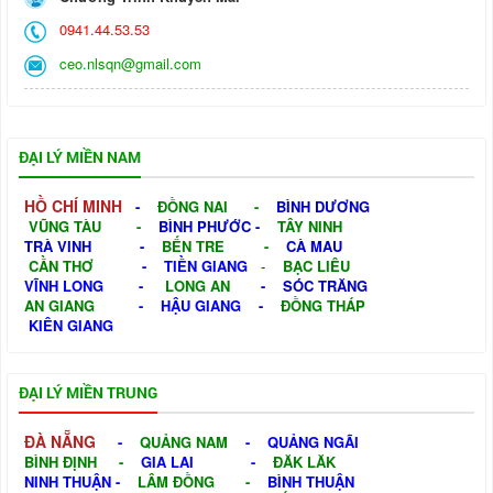
0941.44.53.53
ceo.nlsqn@gmail.com
ĐẠI LÝ MIỀN NAM
HỒ CHÍ MINH
-
ĐỒNG NAI
-
BÌNH DƯƠNG
VŨNG TÀU
-
BÌNH PHƯỚC
-
TÂY NINH
TRÀ VINH
-
BẾN TRE
-
CÀ MAU
CẦN THƠ
-
TIỀN GIANG
-
BẠC LIÊU
VĨNH LONG
-
LONG AN
-
SÓC TRĂNG
AN GIANG
-
HẬU GIANG
-
ĐỒNG THÁP
KIÊN GIANG
ĐẠI LÝ MIỀN TRUNG
ĐÀ NẴNG
-
QUẢNG NAM
-
QUẢNG NGÃI
BÌNH ĐỊNH
-
GIA LAI
-
ĐĂK LĂK
NINH THUẬN
-
LÂM ĐỒNG
-
BÌNH THUẬN