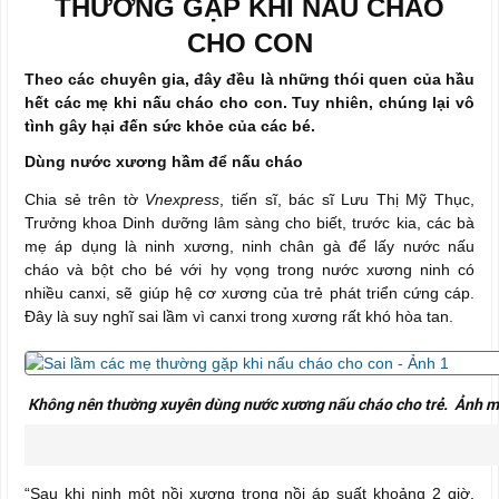
THƯỜNG GẶP KHI NẤU CHÁO
CHO CON
Theo các chuyên gia, đây đều là những thói quen của hầu
hết các mẹ khi nấu cháo cho con. Tuy nhiên, chúng lại vô
tình gây hại đến sức khỏe của các bé.
Dùng nước xương hầm để nấu cháo
Chia sẻ trên tờ
Vnexpress
, tiến sĩ, bác sĩ Lưu Thị Mỹ Thục,
Trưởng khoa Dinh dưỡng lâm sàng cho biết, trước kia, các bà
mẹ áp dụng là ninh xương, ninh chân gà để lấy nước nấu
cháo và bột cho bé với hy vọng trong nước xương ninh có
nhiều canxi, sẽ giúp hệ cơ xương của trẻ phát triển cứng cáp.
Đây là suy nghĩ sai lầm vì canxi trong xương rất khó hòa tan.
Không nên thường xuyên dùng nước xương nấu cháo cho trẻ. Ảnh m
“Sau khi ninh một nồi xương trong nồi áp suất khoảng 2 giờ,