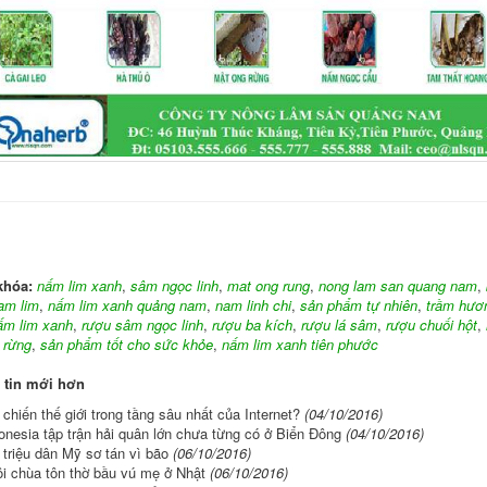
khóa:
nấm lim xanh
,
sâm ngọc linh
,
mat ong rung
,
nong lam san quang nam
,
am lim
,
nấm lim xanh quảng nam
,
nam linh chi
,
sản phẩm tự nhiên
,
trầm hươ
ấm lim xanh
,
rượu sâm ngọc linh
,
rượu ba kích
,
rượu lá sâm
,
rượu chuối hột
,
i rừng
,
sản phẩm tốt cho sức khỏe
,
nấm lim xanh tiên phước
 tin mới hơn
 chiến thế giới trong tầng sâu nhất của Internet?
(04/10/2016)
onesia tập trận hải quân lớn chưa từng có ở Biển Đông
(04/10/2016)
 triệu dân Mỹ sơ tán vì bão
(06/10/2016)
i chùa tôn thờ bầu vú mẹ ở Nhật
(06/10/2016)