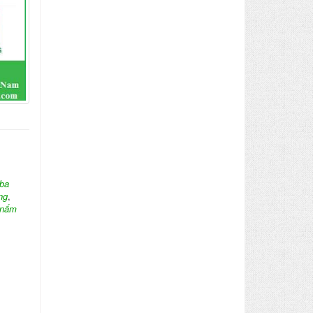
ba
ng
,
nấm