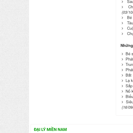
Sau
Ch
(03/10
Bé 
Tàu
Cuộ
Chụ
Những 
Bé s
Phát
Tru
Phát
Bắt 
Lạ k
Sắp 
Nổ k
Biểu
Siê
(16/09
ĐẠI LÝ MIỀN NAM