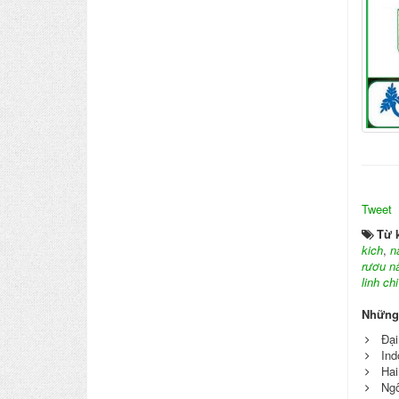
Tweet
Từ 
kich
,
n
rươu n
linh ch
Những
Đại
Ind
Hai
Ngô