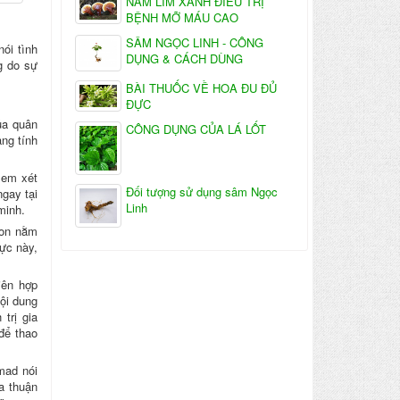
NẤM LIM XANH ĐIỀU TRỊ
BỆNH MỠ MÁU CAO
SÂM NGỌC LINH - CÔNG
ói tình
DỤNG & CÁCH DÙNG
g do sự
BÀI THUỐC VỀ HOA ĐU ĐỦ
ĐỰC
ủa quân
CÔNG DỤNG CỦA LÁ LỐT
ng tính
xem xét
Đối tượng sử dụng sâm Ngọc
gay tại
Linh
minh.
ton nằm
ực này,
iên hợp
Nội dung
trị gia
để thao
mad nói
a thuận