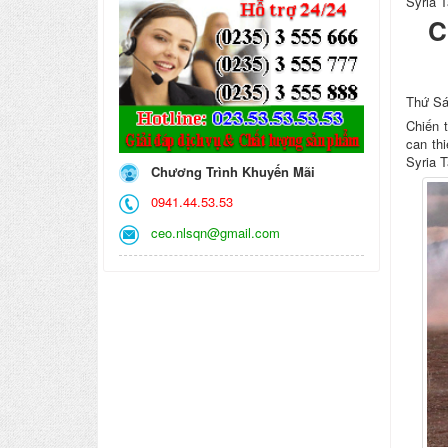
Syria 
C
Thứ Sá
Chiến t
can thi
Syria 
Chương Trình Khuyến Mãi
0941.44.53.53
ceo.nlsqn@gmail.com