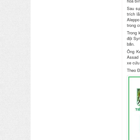
hòa bìn
Sau sự
trích 
Aleppo
trong c
Trong 
đội Sy
bắn.
Ông Ke
Assad 
xe cứu 
Theo Đ