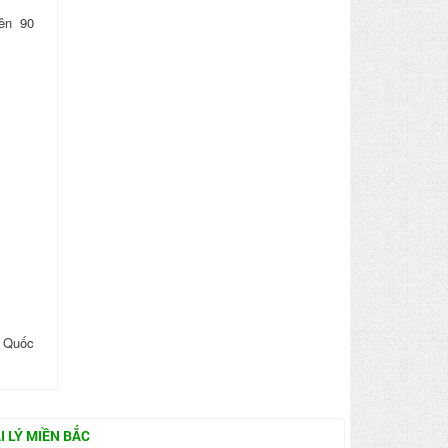
ên 90
g Quốc
I LÝ MIỀN BẮC