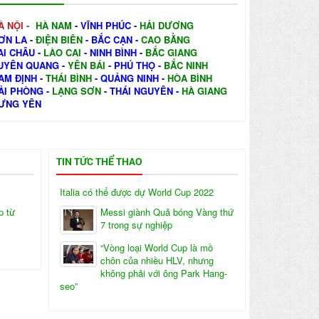
À NỘI
-
HÀ NAM
-
VĨNH PHÚC
-
HẢI DƯƠNG
ƠN LA
-
ĐIỆN BIÊN
-
BẮC CẠN
-
CAO BẰNG
AI CHÂU
-
LÀO CAI
-
NINH BÌNH
-
BẮC GIANG
UYÊN QUANG
-
YÊN BÁI
-
PHÚ THỌ
-
BẮC NINH
AM ĐỊNH
-
THÁI BÌNH
-
QUẢNG NINH
-
HÒA BÌNH
ẢI PHÒNG
-
LẠNG SƠN
-
THÁI NGUYÊN
-
HÀ GIANG
ƯNG YÊN
TIN TỨC THỂ THAO
Italia có thể được dự World Cup 2022
p từ
Messi giành Quả bóng Vàng thứ
7 trong sự nghiệp
“Vòng loại World Cup là mồ
chôn của nhiều HLV, nhưng
không phải với ông Park Hang-
seo”