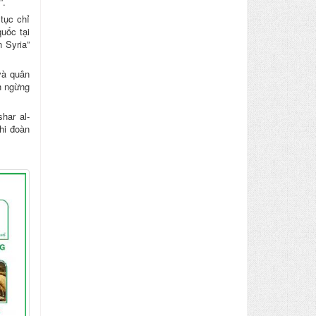
”.
tục chỉ
uốc tại
 Syria”
và quân
h ngừng
har al-
hi đoàn