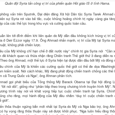
Quân đội Syria tấn công vị trí của phiến quân Hồi giáo IS ở tỉnh Hama.
i phỏng vấn trên Sputnik, Đại diện đảng Xã hội Dân tộc Syria Tarek Ahmad n
hiến sự Syria rơi vào bế tắc, cuộc khủng hoảng chính trị ngày càng gia tăn
iệp của các thế lực trong khu vực và cường quốc toàn cầu.
uẫn lên tới đỉnh điểm khi liên quân do Mỹ dẫn đầu không kích trúng vị trí c
ria ở Deir Ezzor ngày 17.9. Ông Ahmad nhấn mạnh, vị trí của Mỹ tại Syria ma
huật, không phải chiến lược.
iêu của Mỹ không chỉ hạn chế ở đất nước này” chính trị gia Syria nói "Cần 
n đề khách quan và thừa nhận rằng Chiến tranh Thế giới thứ 3 đang diễn ra n
. Theo ông Ahmad, một thế lực ở Syria hiện tại được dẫn đầu bởi Mỹ và đồng 
iêu chính của Mỹ là khiến các cường quốc thế giới có thể đe dọa Washing
tầm kiểm soát. Nói cách khác, Mỹ đang phát động chiến tranh chống các thế l
m cả Trung Quốc và Nga”, ông Ahman phân tích.
mad gọi phát biểu của Tổng thống Mỹ Barack Obama tại Đại hội đồng L
 “lời nói dối”, giống như “phần tiếp theo trong chương trình truyền hình Mỹ”. 
ương trình này nói về khát vọng tiếp tục cuộc chiến tranh tại Syria. Chính 
cũng cho rằng, mọi hành động của Mỹ đều nhắm “duy trì cuộc chiến tranh 
ế giới”.
ến thỏa thuận ngừng bắn mới nhất tại Syria do Mỹ và Nga bảo trợ, ông Ah
có hy vọng rằng thỏa thuận này sẽ được khôi phục. “Nga luôn hiểu rằng thỏ