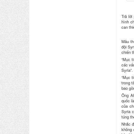
Trả lờ
hình c
can th
Mâu th
đội Sy
chiến t
“Mục t
các vấ
Syria”
“Mục t
trong 
bao gồ
Ông Ah
quốc là
của ch
Syria 
túng th
Nhắc đ
không 