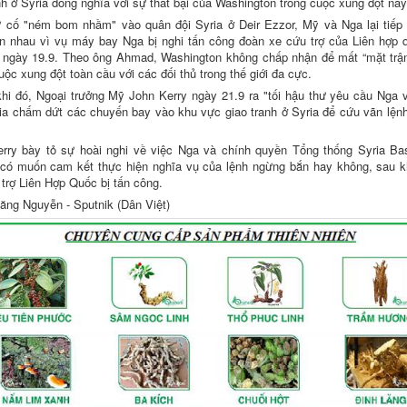
h ở Syria đồng nghĩa với sự thất bại của Washington trong cuộc xung đột này
 cố "ném bom nhầm" vào quân đội Syria ở Deir Ezzor, Mỹ và Nga lại tiếp 
lẫn nhau vì vụ máy bay Nga bị nghi tấn công đoàn xe cứu trợ của Liên hợp q
 ngày 19.9. Theo ông Ahmad, Washington không chấp nhận để mất “mặt trận
uộc xung đột toàn cầu với các đối thủ trong thế giới đa cực.
khi đó, Ngoại trưởng Mỹ John Kerry ngày 21.9 ra "tối hậu thư yêu cầu Nga 
ria chấm dứt các chuyến bay vào khu vực giao tranh ở Syria để cứu vãn lện
rry bày tỏ sự hoài nghi về việc Nga và chính quyền Tổng thống Syria Bas
có muốn cam kết thực hiện nghĩa vụ của lệnh ngừng bắn hay không, sau k
trợ Liên Hợp Quốc bị tấn công.
ăng Nguyễn - Sputnik (Dân Việt)