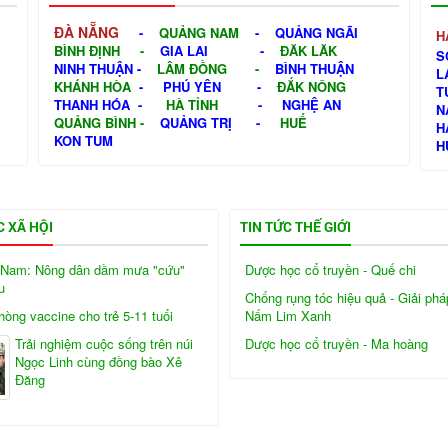
ĐÀ NẴNG
-
QUẢNG NAM
-
QUẢNG NGÃI
H
BÌNH ĐỊNH
-
GIA LAI
-
ĐĂK LĂK
S
NINH THUẬN
-
LÂM ĐỒNG
-
BÌNH THUẬN
L
KHÁNH HÒA
-
PHÚ YÊN
-
ĐẮK NÔNG
T
THANH HÓA
-
HÀ TỈNH
-
NGHỆ AN
N
QUẢNG BÌNH
-
QUẢNG TRỊ
-
HUẾ
H
KON TUM
H
C XÃ HỘI
TIN TỨC THẾ GIỚI
Nam: Nông dân dầm mưa "cứu"
Dược học cổ truyền - Quế chi
u
Chống rụng tóc hiệu quả - Giải phá
òng vaccine cho trẻ 5-11 tuổi
Nấm Lim Xanh
Trải nghiệm cuộc sống trên núi
Dược học cổ truyền - Ma hoàng
Ngọc Linh cùng đồng bào Xê
Đăng