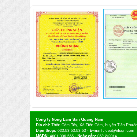
Công ty Nông Lâm Sản Quảng Nam
Địa chỉ:
Thôn Cẩm Tây, Xã Tiên Cẩm, huyện Tiên Phước
Điện thoại:
023.53.53.53.53 -
E-mail
: ceo@nlsqn.com
MSDN:
4001 006 555 -
Ngày cấp:
05/12/2014