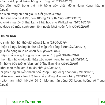
 đám cưới, phát hiện chồng là... ông nội
(03/10/2016)
iếc đầu người trong thú nhồi bông gây chấn động Hong Kong thập ni
/2016)
sơ sinh trông như cụ già 80 tuổi
(29/09/2016)
 lao vào nhà ga ở Mỹ, hơn 100 người bị thương
(30/09/2016)
c chiến ma túy ở Thái Lan và bài học cho Philippines
(30/09/2016)
p được cá mập xanh cực hiếm ngoài khơi nước Anh
(29/09/2016)
tin cũ hơn
ơ sinh nhỏ nhất thế giới nặng 2 lạng
(28/09/2016)
 hiện cá ngừ khổng lồ như cá mập trôi sông ở Anh
(27/09/2016)
ng Quốc đang mua cả châu Âu?
(27/09/2016)
 hiện chấn động trong vụ hoa hậu 'nhí' bị giết
(24/09/2016)
nhóm làm hộ chiếu giả, thấy xác người trong tủ lạnh
(24/09/2016)
ỳ những bức tường "đan len" ở Tây Ban Nha
(22/09/2016)
khai màn triển lãm ô tô lớn nhất
(21/09/2016)
hí gas rung chuyển thành phố Pháp, 3 người bị chôn vùi
(16/09/2016)
 diễn xong, máy bay TQ lao xuống đồng, 4 người chết
(16/09/2016)
u bão mạnh nhất thế giới 2016 - Meranti tấn công Đài Loan, hướng về Trun
/2016)
ĐẠI LÝ MIỀN TRUNG
ĐẠ