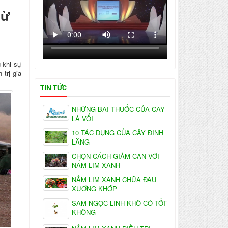
từ
g khi sự
 trị gia
TIN TỨC
NHỮNG BÀI THUỐC CỦA CÂY
LÁ VỐI
10 TÁC DỤNG CỦA CÂY ĐINH
LĂNG
CHỌN CÁCH GIẢM CÂN VỚI
NẤM LIM XANH
NẤM LIM XANH CHỮA ĐAU
XƯƠNG KHỚP
SÂM NGỌC LINH KHÔ CÓ TỐT
KHÔNG