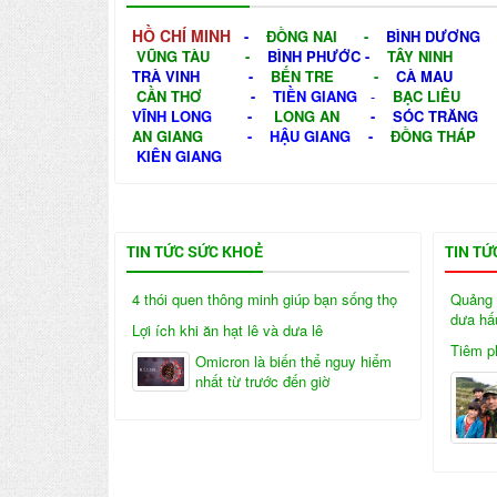
HỒ CHÍ MINH
-
ĐỒNG NAI
-
BÌNH DƯƠNG
VŨNG TÀU
-
BÌNH PHƯỚC
-
TÂY NINH
TRÀ VINH
-
BẾN TRE
-
CÀ MAU
CẦN THƠ
-
TIỀN GIANG
-
BẠC LIÊU
VĨNH LONG
-
LONG AN
-
SÓC TRĂNG
AN GIANG
-
HẬU GIANG
-
ĐỒNG THÁP
KIÊN GIANG
TIN TỨC SỨC KHOẺ
TIN TỨ
4 thói quen thông minh giúp bạn sống thọ
Quảng 
dưa hấ
Lợi ích khi ăn hạt lê và dưa lê
Tiêm ph
Omicron là biến thể nguy hiểm
nhất từ trước đến giờ