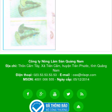
Công ty Nông Lâm Sản Quảng Nam
Địa chỉ:
Thôn Cẩm Tây, Xã Tiên Cẩm, huyện Tiên Phước, tỉnh Quảng
Nam
Điện thoại:
023.53.53.53.53 -
E-mail
: ceo@nlsqn.com
MSDN:
4001 006 555 -
Ngày cấp:
05/12/2014