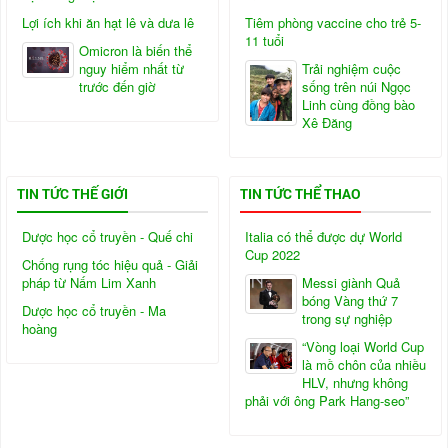
Lợi ích khi ăn hạt lê và dưa lê
Tiêm phòng vaccine cho trẻ 5-
11 tuổi
Omicron là biến thể
nguy hiểm nhất từ
Trải nghiệm cuộc
trước đến giờ
sống trên núi Ngọc
Linh cùng đồng bào
Xê Đăng
TIN TỨC THẾ GIỚI
TIN TỨC THỂ THAO
Dược học cổ truyền - Quế chi
Italia có thể được dự World
Cup 2022
Chống rụng tóc hiệu quả - Giải
pháp từ Nấm Lim Xanh
Messi giành Quả
bóng Vàng thứ 7
Dược học cổ truyền - Ma
trong sự nghiệp
hoàng
“Vòng loại World Cup
là mồ chôn của nhiều
HLV, nhưng không
phải với ông Park Hang-seo”