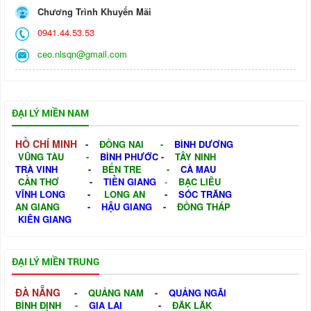
Chương Trình Khuyến Mãi
0941.44.53.53
ceo.nlsqn@gmail.com
ĐẠI LÝ MIỀN NAM
HỒ CHÍ MINH
-
ĐỒNG NAI
-
BÌNH DƯƠNG
VŨNG TÀU
-
BÌNH PHƯỚC
-
TÂY NINH
TRÀ VINH
-
BẾN TRE
-
CÀ MAU
CẦN THƠ
-
TIỀN GIANG
-
BẠC LIÊU
VĨNH LONG
-
LONG AN
-
SÓC TRĂNG
AN GIANG
-
HẬU GIANG
-
ĐỒNG THÁP
KIÊN GIANG
ĐẠI LÝ MIỀN TRUNG
ĐÀ NẴNG
-
QUẢNG NAM
-
QUẢNG NGÃI
BÌNH ĐỊNH
-
GIA LAI
-
ĐĂK LĂK