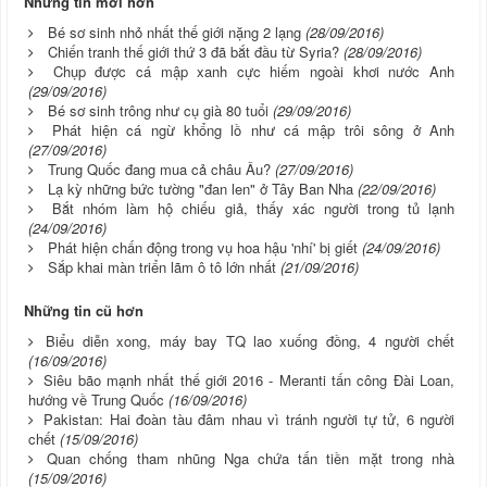
Những tin mới hơn
Bé sơ sinh nhỏ nhất thế giới nặng 2 lạng
(28/09/2016)
Chiến tranh thế giới thứ 3 đã bắt đầu từ Syria?
(28/09/2016)
Chụp được cá mập xanh cực hiếm ngoài khơi nước Anh
(29/09/2016)
Bé sơ sinh trông như cụ già 80 tuổi
(29/09/2016)
Phát hiện cá ngừ khổng lồ như cá mập trôi sông ở Anh
(27/09/2016)
Trung Quốc đang mua cả châu Âu?
(27/09/2016)
Lạ kỳ những bức tường "đan len" ở Tây Ban Nha
(22/09/2016)
Bắt nhóm làm hộ chiếu giả, thấy xác người trong tủ lạnh
(24/09/2016)
Phát hiện chấn động trong vụ hoa hậu 'nhí' bị giết
(24/09/2016)
Sắp khai màn triển lãm ô tô lớn nhất
(21/09/2016)
Những tin cũ hơn
Biểu diễn xong, máy bay TQ lao xuống đồng, 4 người chết
(16/09/2016)
Siêu bão mạnh nhất thế giới 2016 - Meranti tấn công Đài Loan,
hướng về Trung Quốc
(16/09/2016)
Pakistan: Hai đoàn tàu đâm nhau vì tránh người tự tử, 6 người
chết
(15/09/2016)
Quan chống tham nhũng Nga chứa tấn tiền mặt trong nhà
(15/09/2016)