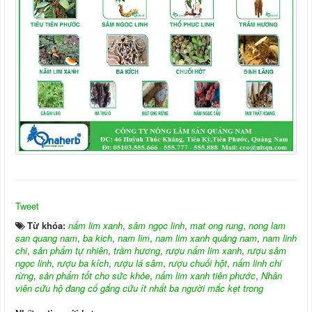
Tweet
Từ khóa:
nấm lim xanh
,
sâm ngọc linh
,
mat ong rung
,
nong lam
san quang nam
,
ba kich
,
nam lim
,
nam lim xanh quảng nam
,
nam linh
chi
,
sản phẩm tự nhiên
,
trầm hương
,
rượu nấm lim xanh
,
rượu sâm
ngọc linh
,
rượu ba kích
,
rượu lá sâm
,
rượu chuối hột
,
nấm linh chi
rừng
,
sản phẩm tốt cho sức khỏe
,
nấm lim xanh tiên phước
,
Nhân
viên cứu hộ đang cố gắng cứu ít nhất ba người mắc kẹt trong