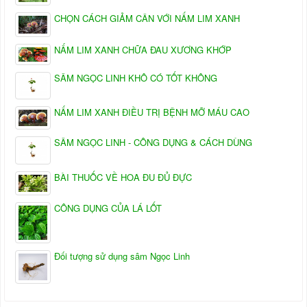
CHỌN CÁCH GIẢM CÂN VỚI NẤM LIM XANH
NẤM LIM XANH CHỮA ĐAU XƯƠNG KHỚP
SÂM NGỌC LINH KHÔ CÓ TỐT KHÔNG
NẤM LIM XANH ĐIỀU TRỊ BỆNH MỠ MÁU CAO
SÂM NGỌC LINH - CÔNG DỤNG & CÁCH DÙNG
BÀI THUỐC VỀ HOA ĐU ĐỦ ĐỰC
CÔNG DỤNG CỦA LÁ LỐT
Đối tượng sử dụng sâm Ngọc Linh