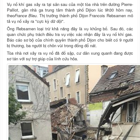
Vụ nổ khí gas xảy ra tại sân sau của một tòa nhà trên đường Pierre-
Palliot, gần nhà ga trung tâm thành phố Dijion lúc 9h30 hôm nay,
theo
France Bleu
. Thị trưởng thành phố Dijon Francois Rebsamen mô
tả vụ nổ xảy ra "cực kỳ dữ dội".
Ông Rebsamen loại trừ khả năng đây là vụ khủng bố. Sau đó, các
quan chức phụ trách điều tra vụ việc xác nhận đây là vụ nổ khí gas.
Báo cáo sơ bộ của chính quyền thành phố Dijon cho biết có 9 người
bị thương, ba người bị chôn vùi trong đống đổ nát.
Tòa nhà nơi xảy ra vụ nổ đã đổ sập, cư dân xung quanh đang được
sơ tán với sự trợ giúp của lính cứu hỏa.