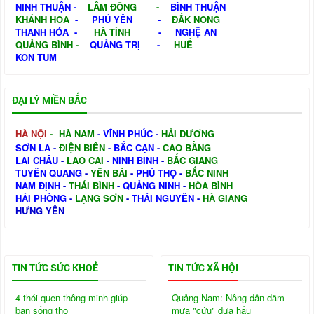
NINH THUẬN
-
LÂM ĐỒNG
-
BÌNH THUẬN
KHÁNH HÒA
-
PHÚ YÊN
-
ĐẮK NÔNG
THANH HÓA
-
HÀ TỈNH
-
NGHỆ AN
QUẢNG BÌNH
-
QUẢNG TRỊ
-
HUẾ
KON TUM
ĐẠI LÝ MIỀN BẮC
HÀ NỘI
-
HÀ NAM
-
VĨNH PHÚC
-
HẢI DƯƠNG
SƠN LA
-
ĐIỆN BIÊN
-
BẮC CẠN
-
CAO BẰNG
LAI CHÂU
-
LÀO CAI
-
NINH BÌNH
-
BẮC GIANG
TUYÊN QUANG
-
YÊN BÁI
-
PHÚ THỌ
-
BẮC NINH
NAM ĐỊNH
-
THÁI BÌNH
-
QUẢNG NINH
-
HÒA BÌNH
HẢI PHÒNG
-
LẠNG SƠN
-
THÁI NGUYÊN
-
HÀ GIANG
HƯNG YÊN
TIN TỨC SỨC KHOẺ
TIN TỨC XÃ HỘI
4 thói quen thông minh giúp
Quảng Nam: Nông dân dầm
bạn sống thọ
mưa "cứu" dưa hấu