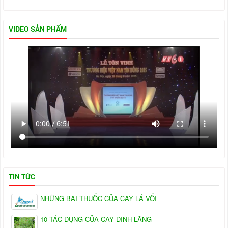
VIDEO SẢN PHẨM
TIN TỨC
NHỮNG BÀI THUỐC CỦA CÂY LÁ VỐI
10 TÁC DỤNG CỦA CÂY ĐINH LĂNG