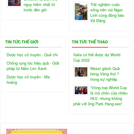
nguy hiểm nhất từ
Trải nghiệm cuộc
trước đến giờ
sống trên núi Ngọc
Linh cùng đồng bào
Xê Đăng
TIN TỨC THẾ GIỚI
TIN TỨC THỂ THAO
Dược học cổ truyền - Quế chi
Italia có thể được dự World
Cup 2022
Chống rụng tóc hiệu quả - Giải
pháp từ Nấm Lim Xanh
Messi giành Quả
bóng Vàng thứ 7
Dược học cổ truyền - Ma
trong sự nghiệp
hoàng
“Vòng loại World Cup
là mồ chôn của nhiều
HLV, nhưng không
phải với ông Park Hang-seo”