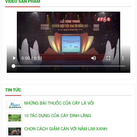
VIDEO SẢN PHẨM
TIN TỨC
NHỮNG BÀI THUỐC CỦA CÂY LÁ VỐI
10 TÁC DỤNG CỦA CÂY ĐINH LĂNG
CHỌN CÁCH GIẢM CÂN VỚI NẤM LIM XANH