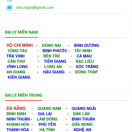
ceo.nlsqn@gmail.com
ĐẠI LÝ MIỀN NAM
HỒ CHÍ MINH
-
ĐỒNG NAI
-
BÌNH DƯƠNG
VŨNG TÀU
-
BÌNH PHƯỚC
-
TÂY NINH
TRÀ VINH
-
BẾN TRE
-
CÀ MAU
CẦN THƠ
-
TIỀN GIANG
-
BẠC LIÊU
VĨNH LONG
-
LONG AN
-
SÓC TRĂNG
AN GIANG
-
HẬU GIANG
-
ĐỒNG THÁP
KIÊN GIANG
ĐẠI LÝ MIỀN TRUNG
ĐÀ NẴNG
-
QUẢNG NAM
-
QUẢNG NGÃI
BÌNH ĐỊNH
-
GIA LAI
-
ĐĂK LĂK
NINH THUẬN
-
LÂM ĐỒNG
-
BÌNH THUẬN
KHÁNH HÒA
-
PHÚ YÊN
-
ĐẮK NÔNG
THANH HÓA
-
HÀ TỈNH
-
NGHỆ AN