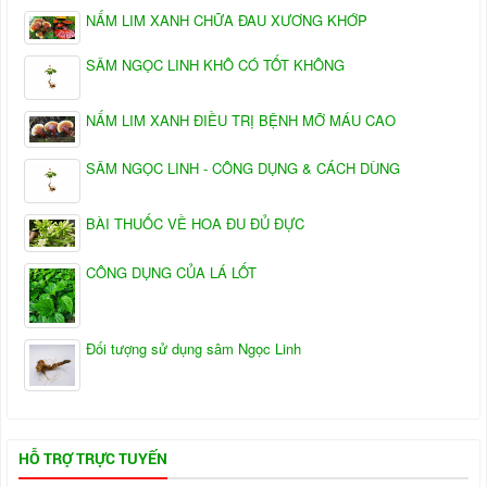
NẤM LIM XANH CHỮA ĐAU XƯƠNG KHỚP
SÂM NGỌC LINH KHÔ CÓ TỐT KHÔNG
NẤM LIM XANH ĐIỀU TRỊ BỆNH MỠ MÁU CAO
SÂM NGỌC LINH - CÔNG DỤNG & CÁCH DÙNG
BÀI THUỐC VỀ HOA ĐU ĐỦ ĐỰC
CÔNG DỤNG CỦA LÁ LỐT
Đối tượng sử dụng sâm Ngọc Linh
HỖ TRỢ TRỰC TUYẾN