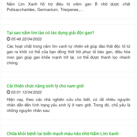
Nấm Lim Xanh hỗ trợ điều trị viêm gan B nhờ dược chất
Polisaccharides, Germanium, Trierpenes,...
Tại sao nấm lim lào có tác dụng giải độc gan?
05:48 22/04/2022
Các hoạt chất trong nấm lim xanh tự nhiên sẽ giúp đào thải độc tố từ
gan ra khỏi cơ thể của bạn đồng thời hồi phục tế bào gan, điều hòa
men gan giúp gan khỏe mạnh trở lại, cơ thể được thanh lọc nhanh
chóng.
Cải thiện chức năng sinh lý cho nam giới
03:01 13/04/2022
Hiện nay, theo các nhà nghiên cứu cho biết, có rất nhiều nguyên
nhân dẫn đến tình trạng yếu sinh lý ở nam giới. Trong đó, chủ yếu là
những nguyên nhân sau:
Chữa khỏi bệnh tai biến mạch máu não nhờ Nấm Lim Xanh