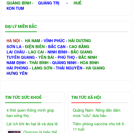
QUẢNG BÌNH
-
QUẢNG TRỊ
-
HUẾ
KON TUM
ĐẠI LÝ MIỀN BẮC
HÀ NỘI
-
HÀ NAM
-
VĨNH PHÚC
-
HẢI DƯƠNG
SƠN LA
-
ĐIỆN BIÊN
-
BẮC CẠN
-
CAO BẰNG
LAI CHÂU
-
LÀO CAI
-
NINH BÌNH
-
BẮC GIANG
TUYÊN QUANG
-
YÊN BÁI
-
PHÚ THỌ
-
BẮC NINH
NAM ĐỊNH
-
THÁI BÌNH
-
QUẢNG NINH
-
HÒA BÌNH
HẢI PHÒNG
-
LẠNG SƠN
-
THÁI NGUYÊN
-
HÀ GIANG
HƯNG YÊN
TIN TỨC SỨC KHOẺ
TIN TỨC XÃ HỘI
4 thói quen thông minh giúp
Quảng Nam: Nông dân dầm
bạn sống thọ
mưa "cứu" dưa hấu
Lợi ích khi ăn hạt lê và dưa lê
Tiêm phòng vaccine cho trẻ 5-
11 tuổi
Omicron là biến thể