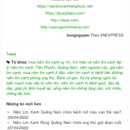
https://namlimxanhtienphuoc.net/
https://duocphaco.com/
http://nlsqn.com/
http://samngoclinhtramy.com
hongnguyen
Theo VNEXPRESS
Tweet
Từ khóa:
mua nấm lim xanh uy tín
,
tìm hiểu về nấm lim xanh đại
lý nấm lim xanh
,
Tiên Phước
,
Quảng Nam
,
nấm nguyên cây
,
giá nấm
lim xanh
,
mua nấm lim xanh ở đâu
,
nấm lim xanh trị bệnh tiểu đường
,
nấm lim xanh phòng ung thư
,
Bệnh về gan
,
hổ trợ phòng ngừa tai
biến mạch máu não từ nấm lim
,
nấm lim xanh trị bệnh gout
,
đau dạ
dày
,
giúp ổn định huyết áp
,
uống nấm lim chống tăng cân
,
sức khỏe
,
chống lão hóa
Những tin mới hơn
Nấm Lim Xanh Quảng Nam chữa bệnh mỡ máu cao thế nào?
(05/04/2022)
Nấm Lim Xanh Rừng Quảng Nam chữa ung thư giai đoạn cuối
(07/04/2022)