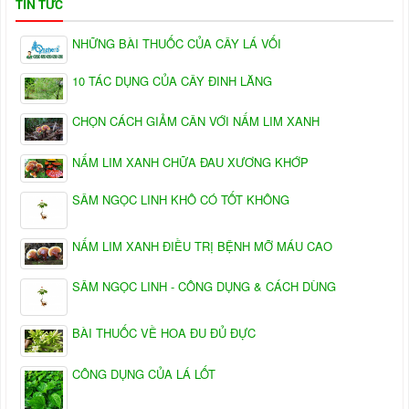
TIN TỨC
NHỮNG BÀI THUỐC CỦA CÂY LÁ VỐI
10 TÁC DỤNG CỦA CÂY ĐINH LĂNG
CHỌN CÁCH GIẢM CÂN VỚI NẤM LIM XANH
NẤM LIM XANH CHỮA ĐAU XƯƠNG KHỚP
SÂM NGỌC LINH KHÔ CÓ TỐT KHÔNG
NẤM LIM XANH ĐIỀU TRỊ BỆNH MỠ MÁU CAO
SÂM NGỌC LINH - CÔNG DỤNG & CÁCH DÙNG
BÀI THUỐC VỀ HOA ĐU ĐỦ ĐỰC
CÔNG DỤNG CỦA LÁ LỐT