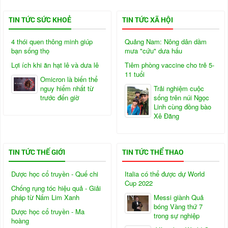
TIN TỨC SỨC KHOẺ
TIN TỨC XÃ HỘI
4 thói quen thông minh giúp
Quảng Nam: Nông dân dầm
bạn sống thọ
mưa "cứu" dưa hấu
Lợi ích khi ăn hạt lê và dưa lê
Tiêm phòng vaccine cho trẻ 5-
11 tuổi
Omicron là biến thể
nguy hiểm nhất từ
Trải nghiệm cuộc
trước đến giờ
sống trên núi Ngọc
Linh cùng đồng bào
Xê Đăng
TIN TỨC THẾ GIỚI
TIN TỨC THỂ THAO
Dược học cổ truyền - Quế chi
Italia có thể được dự World
Cup 2022
Chống rụng tóc hiệu quả - Giải
pháp từ Nấm Lim Xanh
Messi giành Quả
bóng Vàng thứ 7
Dược học cổ truyền - Ma
trong sự nghiệp
hoàng