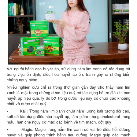
Với người bệnh cao huyết áp, sử dụng nấm lim xanh có tác dụng tốt
trong việc ổn định, điều hòa huyết áp ổn, tránh gây ra những biến
chứng nguy hiểm.
Nhiều nghiên cứu chỉ ra trong thời gian gần đây cho thấy nấm lim
xanh là một trong những dược liệu quý có tác dụng hỗ trợ điều trị cao
huyết áp hiệu quả, lý do bởi trong dược liệu này có chứa các khoáng
chất và dược chất quý:
• Kali: Trong nấm lim xanh chứa hàm lượng kali tương đối cao,
kali có tác dụng điều hòa huyết áp, làm giảm lượng cholesterol trong
máu, hạn chế nguy cơ mắc các bệnh về tim mạch, đột quỵ.
• Magie: Magie trong nấm lim xanh có vai trò điều tiết đường
huyết và giúp phòng tránh bệnh tiểu đường. Magie giúp các mạch