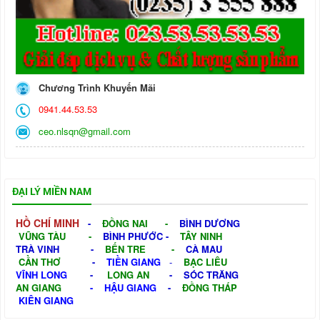
Chương Trình Khuyến Mãi
0941.44.53.53
ceo.nlsqn@gmail.com
ĐẠI LÝ MIỀN NAM
HỒ CHÍ MINH
-
ĐỒNG NAI
-
BÌNH DƯƠNG
VŨNG TÀU
-
BÌNH PHƯỚC
-
TÂY NINH
TRÀ VINH
-
BẾN TRE
-
CÀ MAU
CẦN THƠ
-
TIỀN GIANG
-
BẠC LIÊU
VĨNH LONG
-
LONG AN
-
SÓC TRĂNG
AN GIANG
-
HẬU GIANG
-
ĐỒNG THÁP
KIÊN GIANG