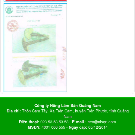
Công ty Nông Lâm Sản Quảng Nam
Địa chỉ:
Thôn Cẩm Tây, Xã Tiên Cẩm, huyện Tiên Phước, tỉnh Quảng
Nam
Điện thoại:
023.53.53.53.53 -
E-mail
: ceo@nlsqn.com
MSDN:
4001 006 555 -
Ngày cấp:
05/12/2014