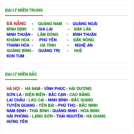
ĐẠI LÝ MIỀN TRUNG
ĐÀ NẴNG
-
QUẢNG NAM
-
QUẢNG NGÃI
BÌNH ĐỊNH
-
GIA LAI
-
ĐĂK LĂK
NINH THUẬN
-
LÂM ĐỒNG
-
BÌNH THUẬN
KHÁNH HÒA
-
PHÚ YÊN
-
ĐẮK NÔNG
THANH HÓA
-
HÀ TỈNH
-
NGHỆ AN
QUẢNG BÌNH
-
QUẢNG TRỊ
-
HUẾ
KON TUM
ĐẠI LÝ MIỀN BẮC
HÀ NỘI
-
HÀ NAM
-
VĨNH PHÚC
-
HẢI DƯƠNG
SƠN LA
-
ĐIỆN BIÊN
-
BẮC CẠN
-
CAO BẰNG
LAI CHÂU
-
LÀO CAI
-
NINH BÌNH
-
BẮC GIANG
TUYÊN QUANG
-
YÊN BÁI
-
PHÚ THỌ
-
BẮC NINH
NAM ĐỊNH
-
THÁI BÌNH
-
QUẢNG NINH
-
HÒA BÌNH
HẢI PHÒNG
-
LẠNG SƠN
-
THÁI NGUYÊN
-
HÀ GIANG
HƯNG YÊN