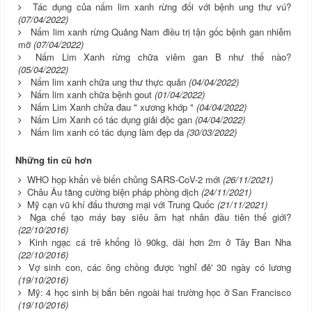
Tác dụng của nấm lim xanh rừng đối với bệnh ung thư vú?
(07/04/2022)
Nấm lim xanh rừng Quảng Nam điều trị tận gốc bệnh gan nhiễm
mỡ
(07/04/2022)
Nấm Lim Xanh rừng chữa viêm gan B như thế nào?
(05/04/2022)
Nấm lim xanh chữa ung thư thực quản
(04/04/2022)
Nấm lim xanh chữa bệnh gout
(01/04/2022)
Nấm Lim Xanh chửa đau " xương khớp "
(04/04/2022)
Nấm Lim Xanh có tác dụng giải độc gan
(04/04/2022)
Nấm lim xanh có tác dụng làm đẹp da
(30/03/2022)
Những tin cũ hơn
WHO họp khẩn về biến chủng SARS-CoV-2 mới
(26/11/2021)
Châu Âu tăng cường biện pháp phòng dịch
(24/11/2021)
Mỹ cạn vũ khí đấu thương mại với Trung Quốc
(21/11/2021)
Nga chế tạo máy bay siêu âm hạt nhân đầu tiên thế giới?
(22/10/2016)
Kinh ngạc cá trê khổng lồ 90kg, dài hơn 2m ở Tây Ban Nha
(22/10/2016)
Vợ sinh con, các ông chồng được 'nghỉ đẻ' 30 ngày có lương
(19/10/2016)
Mỹ: 4 học sinh bị bắn bên ngoài hai trường học ở San Francisco
(19/10/2016)