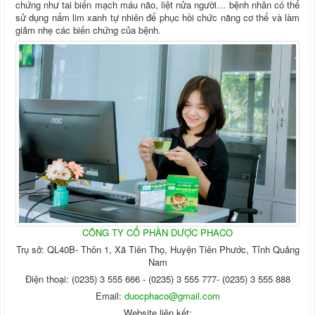
chứng như tai biến mạch máu não, liệt nửa người… bệnh nhân có thể
sử dụng nấm lim xanh tự nhiên để phục hồi chức năng cơ thể và làm
giảm nhẹ các biến chứng của bệnh.
CÔNG TY CỔ PHẦN DƯỢC PHACO
Trụ sở: QL40B- Thôn 1, Xã Tiên Thọ, Huyện Tiên Phước, Tỉnh Quảng
Nam
Điện thoại: (0235) 3 555 666 - (0235) 3 555 777- (0235) 3 555 888
Email:
duocphaco@gmail.com
Website liên kết: