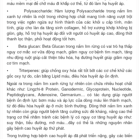
máu mềm mại để chở máu đi khắp cơ thể, từ đó làm hạ huyết áp.
• Polysaccharide: Hàm lượng Polysaccharide trong nấm lim
xanh tự nhiên là một trong những hợp chất mang tính năng vượt trội
trong việc ngăn ngừa sự hình thành của các khối u cấp tính, mãn
tính, giúp cho làn da tăng sinh collagen, hỗ trợ xương khớp không bị
giòn, gãy, hỗ trợ hạ huyết áp đối với người có huyết áp cao, đồng thời
thanh lọc thận, phổi hoạt động tốt hơn.
• Beta glucan: Beta Glucan trong nấm lim rừng có vai trò hạ thấp
nguy cơ mắc xơ vữa động mạch, giảm nguy cơ bệnh tim mạch, tăng
nhu động ruột giúp cải thiện tiêu hóa, hạ đường huyết giúp giảm nguy
cơ tim mạch.
• Triterpenes: giúp chống oxy hóa rất tốt bởi các cơ chế khử các
gốc oxy tự do, cân bằng Lipid máu, điều hòa huyết áp ổn định.
Ngoài ra trong nấm lim xanh rừng tự nhiên còn chứa nhiều hoạt chất
khác như: Lingzhi-8 Protein, Ganodermic, Glycoprotein, Nucleotide,
Peptidoglycans, Adenosine, Germanium… có tác dụng giúp người
bệnh ổn định lực bơm máu và áp lực của dòng máu lên thành mạch,
từ đó điều hòa huyết áp ở mức bình thường. Đồng thời nấm lim xanh
tự nhiên còn giúp người bệnh tăng cường sức đề kháng, nâng cao thể
trạng cơ thể nhằm tránh các bệnh lý có nguy cơ tăng huyết áp như:
suy thận, tiểu đường, mỡ máu…đây có thể là những nguyên nhân
gây bệnh cao huyết áp thứ phát.
Trong trường hợp bệnh cao huyết áp đã phát triển nặng, gây các biến