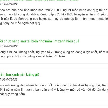
8 12/04/2022
hảo sát của các nhà khoa học trên 200.000 người mắc bệnh đột quỵ thì có 
ường hợp tử vong do không được cấp cứu kịp thời. Nguyên nhân chủ yếu 
nh này là do tình trạng cao huyết áp, hay do sức ép lên thành mạch máu lớ
ng nguy cơ mắc bệnh đột quỵ.
ồi chức năng sau tai biến nhờ nấm lim xanh hiệu quả
2 12/04/2022
oảng 119 loại kháng chất, nguyên tố vi lượng cùng đa dạng dược chất, nấm l
dụng phục hồi chức năng sau tai biến hữu hiệu.
ấm lim xanh nên kiêng gì?
0 09/04/2022
m xanh mang đến nhiều tác dụng tốt trong việc hỗ trợ điều trị ung thư, tiểu
Khi uống nấm lim xanh, bạn cần chú ý kiêng kỵ một số vấn đề để tận dụng
hất quý trong nấm.