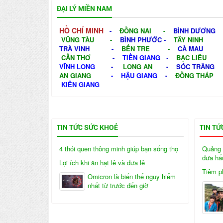
ĐẠI LÝ MIỀN NAM
HỒ CHÍ MINH
-
ĐỒNG NAI
-
BÌNH DƯƠNG
VŨNG TÀU
-
BÌNH PHƯỚC
-
TÂY NINH
TRÀ VINH
-
BẾN TRE
-
CÀ MAU
CẦN THƠ
-
TIỀN GIANG
-
BẠC LIÊU
VĨNH LONG
-
LONG AN
-
SÓC TRĂNG
AN GIANG
-
HẬU GIANG
-
ĐỒNG THÁP
KIÊN GIANG
TIN TỨC SỨC KHOẺ
TIN TỨ
4 thói quen thông minh giúp bạn sống thọ
Quảng 
dưa hấ
Lợi ích khi ăn hạt lê và dưa lê
Tiêm ph
Omicron là biến thể nguy hiểm
nhất từ trước đến giờ