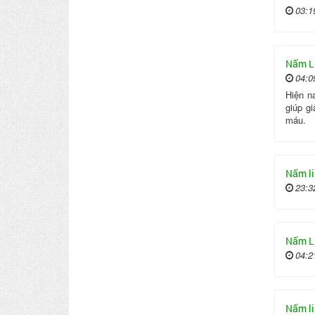
03:1
Nấm L
04:0
Hiện n
giúp g
máu.
Nấm li
23:3
Nấm Li
04:2
Nấm li