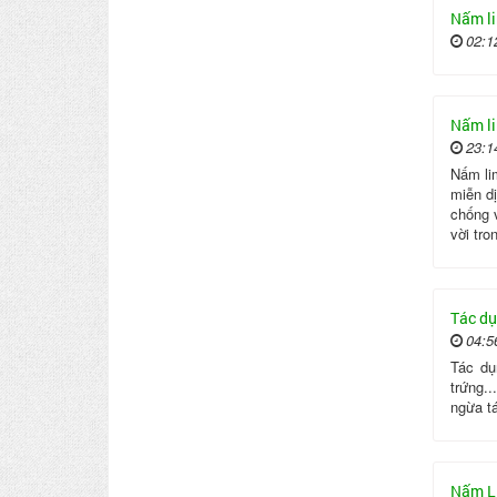
Nấm li
02:1
Nấm li
23:1
Nấm li
miễn dị
chống 
vời tro
Tác dụ
04:5
Tác dụ
trứng.
ngừa tá
Nấm Li