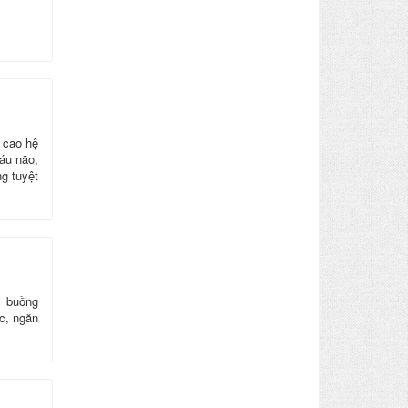
 cao hệ
máu não,
g tuyệt
, buồng
c, ngăn