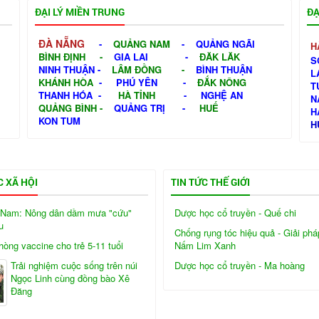
ĐẠI LÝ MIỀN TRUNG
ĐẠ
ĐÀ NẴNG
-
QUẢNG NAM
-
QUẢNG NGÃI
H
BÌNH ĐỊNH
-
GIA LAI
-
ĐĂK LĂK
S
NINH THUẬN
-
LÂM ĐỒNG
-
BÌNH THUẬN
L
KHÁNH HÒA
-
PHÚ YÊN
-
ĐẮK NÔNG
T
THANH HÓA
-
HÀ TỈNH
-
NGHỆ AN
N
QUẢNG BÌNH
-
QUẢNG TRỊ
-
HUẾ
H
KON TUM
H
C XÃ HỘI
TIN TỨC THẾ GIỚI
Nam: Nông dân dầm mưa "cứu"
Dược học cổ truyền - Quế chi
u
Chống rụng tóc hiệu quả - Giải phá
òng vaccine cho trẻ 5-11 tuổi
Nấm Lim Xanh
Trải nghiệm cuộc sống trên núi
Dược học cổ truyền - Ma hoàng
Ngọc Linh cùng đồng bào Xê
Đăng