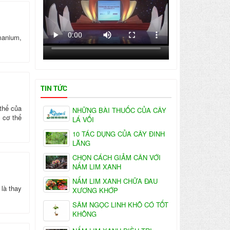
manium,
TIN TỨC
 thể của
NHỮNG BÀI THUỐC CỦA CÂY
 cơ thể
LÁ VỐI
10 TÁC DỤNG CỦA CÂY ĐINH
LĂNG
CHỌN CÁCH GIẢM CÂN VỚI
NẤM LIM XANH
NẤM LIM XANH CHỮA ĐAU
 là thay
XƯƠNG KHỚP
SÂM NGỌC LINH KHÔ CÓ TỐT
KHÔNG