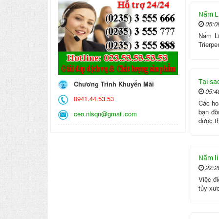
Nấm Li
05:0
Nấm Li
Trierpe
Tại sa
Chương Trình Khuyến Mãi
05:4
0941.44.53.53
Các hoạ
bạn đồ
ceo.nlsqn@gmail.com
được t
Nấm li
22:2
Việc đi
tủy xươ