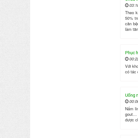
03:1
Theo k
50% tr
căn bệ
làm tă
Phục h
00:2
Với kh
có tác 
Uống n
00:0
Nấm li
gout… 
dược c