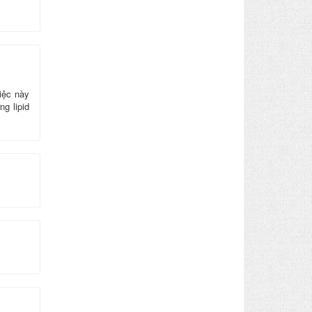
iệc này
g lipid