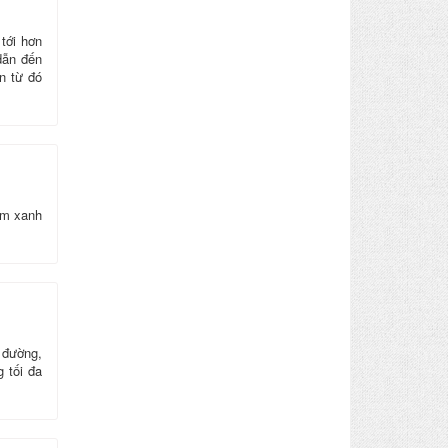
tới hơn
dẫn đến
n từ đó
im xanh
 đường,
 tối đa