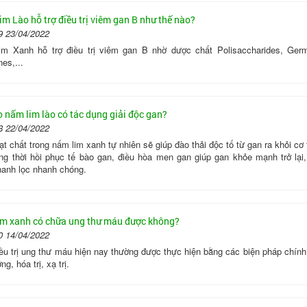
m Lào hỗ trợ điều trị viêm gan B như thế nào?
9 23/04/2022
m Xanh hỗ trợ điều trị viêm gan B nhờ dược chất Polisaccharides, Ger
nes,...
o nấm lim lào có tác dụng giải độc gan?
8 22/04/2022
t chất trong nấm lim xanh tự nhiên sẽ giúp đào thải độc tố từ gan ra khỏi cơ
ng thời hồi phục tế bào gan, điều hòa men gan giúp gan khỏe mạnh trở lại,
hanh lọc nhanh chóng.
m xanh có chữa ung thư máu được không?
0 14/04/2022
ều trị ung thư máu hiện nay thường được thực hiện bằng các biện pháp chính
ng, hóa trị, xạ trị.