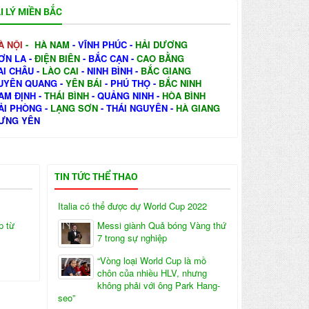
I LÝ MIỀN BẮC
À NỘI
-
HÀ NAM
-
VĨNH PHÚC
-
HẢI DƯƠNG
ƠN LA
-
ĐIỆN BIÊN
-
BẮC CẠN
-
CAO BẰNG
AI CHÂU
-
LÀO CAI
-
NINH BÌNH
-
BẮC GIANG
UYÊN QUANG
-
YÊN BÁI
-
PHÚ THỌ
-
BẮC NINH
AM ĐỊNH
-
THÁI BÌNH
-
QUẢNG NINH
-
HÒA BÌNH
ẢI PHÒNG
-
LẠNG SƠN
-
THÁI NGUYÊN
-
HÀ GIANG
ƯNG YÊN
TIN TỨC THỂ THAO
Italia có thể được dự World Cup 2022
p từ
Messi giành Quả bóng Vàng thứ
7 trong sự nghiệp
“Vòng loại World Cup là mồ
chôn của nhiều HLV, nhưng
không phải với ông Park Hang-
seo”