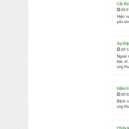
Cải th
03:0
Hiện n
yếu sin
Sự thậ
23:1
Ngoài 
bác sĩ
ung thư
Nấm li
03:3
Bệnh x
ung th
Chữa k