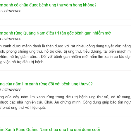
m xanh có chữa được bệnh ung thư vòm họng không?
2 08/04/2022
m xanh rừng Quảng Nam điều trị tận gốc bệnh gan nhiễm mỡ
4 07/04/2022
m xanh được mệnh danh là thần dược với rất nhiều công dụng tuyệt vời: nâng
ch, phòng chống ung thư, hỗ trợ điều trị ung thư, tiểu đường, tai biến mạch 
viêm, hỗ trợ giảm cân… Đối với bệnh gan nhiễm mỡ, nấm lim xanh có tác dụn
ng việc hỗ trợ điều trị bệnh.
ng của nấm lim xanh rừng đối với bệnh ung thư vú?
6 07/04/2022
ng của cây nấm lim xanh rừng trong điều trị bệnh ung thư vú, cổ tử cung
..được các nhà nghiên cứu Châu Âu chứng minh. Công dụng giúp bảo tồn ngự
i phát ung thư vú hiệu quả.
m Xanh Rừng Quảng Nam chữa ung thư giai đoạn cuối