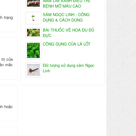
NẤM LIM XANH ĐIỀU TRỊ
BỆNH MỠ MÁU CAO
SÂM NGỌC LINH - CÔNG
h trạng
DỤNG & CÁCH DÙNG
BÀI THUỐC VỀ HOA ĐU ĐỦ
ĐỰC
CÔNG DỤNG CỦA LÁ LỐT
trị của
hân mắc
Đối tượng sử dụng sâm Ngọc
Linh
nh hoặc