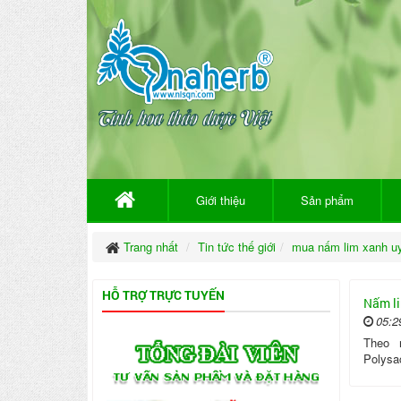
Giới thiệu
Sản phẩm
Trang nhất
Tin tức thế giới
mua nấm lim xanh uy
HỖ TRỢ TRỰC TUYẾN
Nấm li
05:2
Theo 
Polysac