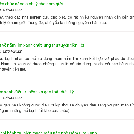
iện chức năng sinh lý cho nam giới
1 13/04/2022
ay, theo các nhà nghiên cứu cho biết, có rất nhiều nguyên nhân dẫn đến tìn
h lý ở nam giới. Trong đó, chủ yếu là những nguyên nhân sau:
t về nấm lim xanh chữa ung thư tuyến tiền liệt
3 12/04/2022
ra, bệnh nhân có thể sử dụng thêm nấm lim xanh kết hợp với phác đồ điều 
. Nấm lim xanh đã được chứng minh là có tác dụng tốt đối với các bệnh n
 tuyến tiền liệt.
m xanh điều trị bệnh xơ gan thật diệu kỳ
3 12/04/2022
ơ gan nếu không được điều trị kịp thời sẽ chuyển dần sang xơ gan mãn tí
ư gan (những thể bệnh rất khó cứu chữa).
hỏi bệnh tai biến mạch máu não nhờ Nấm Lim Xanh