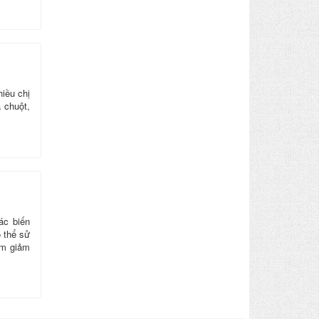
iều chị
 chuột,
ác biến
 thể sử
àm giảm