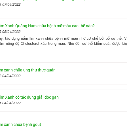
9 07/04/2022
im Xanh Quảng Nam chữa bệnh mỡ máu cao thế nào?
9 05/04/2022
ay, tác dụng nấm lim xanh chữa bệnh mỡ máu nhờ cơ chế bồi bổ cơ thể. V
iảm nồng độ Cholesterol xấu trong máu. Nhờ đó, cơ thể kiểm soát được lượn
m xanh chữa ung thư thực quản
2 04/04/2022
m Xanh có tác dụng giải độc gan
1 04/04/2022
m xanh chữa bệnh gout