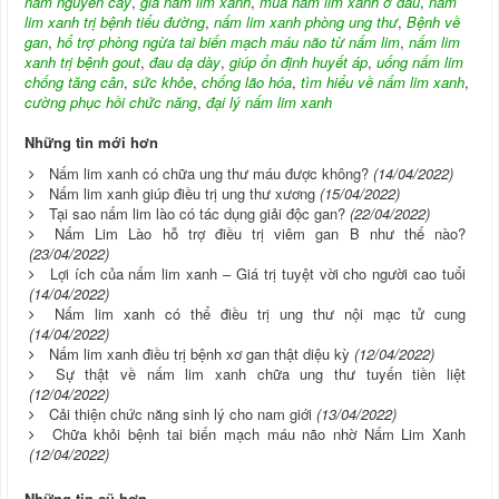
nấm nguyên cây
,
giá nấm lim xanh
,
mua nấm lim xanh ở đâu
,
nấm
lim xanh trị bệnh tiểu đường
,
nấm lim xanh phòng ung thư
,
Bệnh về
gan
,
hổ trợ phòng ngừa tai biến mạch máu não từ nấm lim
,
nấm lim
xanh trị bệnh gout
,
đau dạ dày
,
giúp ổn định huyết áp
,
uống nấm lim
chống tăng cân
,
sức khỏe
,
chống lão hóa
,
tìm hiểu về nấm lim xanh
,
cường phục hồi chức năng
,
đại lý nấm lim xanh
Những tin mới hơn
Nấm lim xanh có chữa ung thư máu được không?
(14/04/2022)
Nấm lim xanh giúp điều trị ung thư xương
(15/04/2022)
Tại sao nấm lim lào có tác dụng giải độc gan?
(22/04/2022)
Nấm Lim Lào hỗ trợ điều trị viêm gan B như thế nào?
(23/04/2022)
Lợi ích của nấm lim xanh – Giá trị tuyệt vời cho người cao tuổi
(14/04/2022)
Nấm lim xanh có thể điều trị ung thư nội mạc tử cung
(14/04/2022)
Nấm lim xanh điều trị bệnh xơ gan thật diệu kỳ
(12/04/2022)
Sự thật về nấm lim xanh chữa ung thư tuyến tiền liệt
(12/04/2022)
Cải thiện chức năng sinh lý cho nam giới
(13/04/2022)
Chữa khỏi bệnh tai biến mạch máu não nhờ Nấm Lim Xanh
(12/04/2022)
Những tin cũ hơn