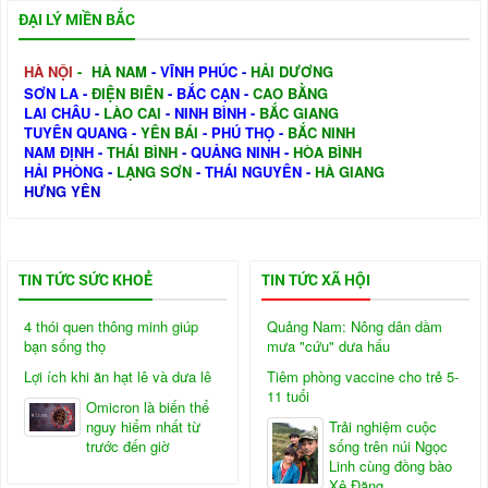
ĐẠI LÝ MIỀN BẮC
HÀ NỘI
-
HÀ NAM
-
VĨNH PHÚC
-
HẢI DƯƠNG
SƠN LA
-
ĐIỆN BIÊN
-
BẮC CẠN
-
CAO BẰNG
LAI CHÂU
-
LÀO CAI
-
NINH BÌNH
-
BẮC GIANG
TUYÊN QUANG
-
YÊN BÁI
-
PHÚ THỌ
-
BẮC NINH
NAM ĐỊNH
-
THÁI BÌNH
-
QUẢNG NINH
-
HÒA BÌNH
HẢI PHÒNG
-
LẠNG SƠN
-
THÁI NGUYÊN
-
HÀ GIANG
HƯNG YÊN
TIN TỨC SỨC KHOẺ
TIN TỨC XÃ HỘI
4 thói quen thông minh giúp
Quảng Nam: Nông dân dầm
bạn sống thọ
mưa "cứu" dưa hấu
Lợi ích khi ăn hạt lê và dưa lê
Tiêm phòng vaccine cho trẻ 5-
11 tuổi
Omicron là biến thể
nguy hiểm nhất từ
Trải nghiệm cuộc
trước đến giờ
sống trên núi Ngọc
Linh cùng đồng bào
Xê Đăng