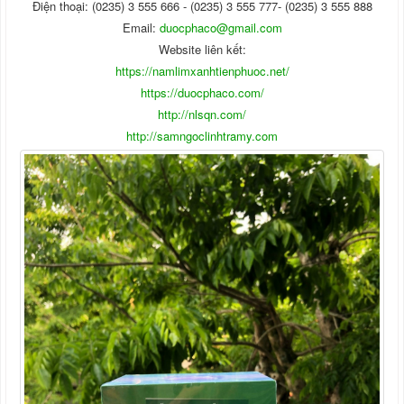
Điện thoại: (0235) 3 555 666 - (0235) 3 555 777- (0235) 3 555 888
Email:
duocphaco@gmail.com
Website liên kết:
https://namlimxanhtienphuoc.net/
https://duocphaco.com/
http://nlsqn.com/
http://samngoclinhtramy.com