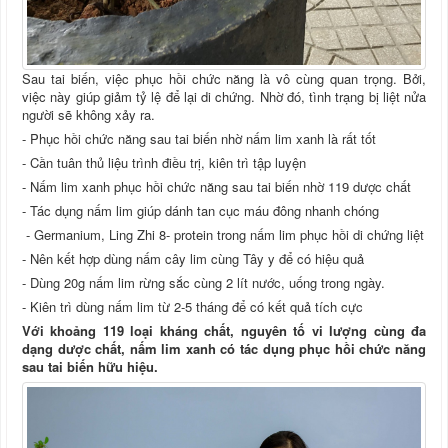
Sau tai biến, việc phục hồi chức năng là vô cùng quan trọng. Bởi,
việc này giúp giảm tỷ lệ để lại di chứng. Nhờ đó, tình trạng bị liệt nửa
người sẽ không xảy ra.
- Phục hồi chức năng sau tai biến nhờ nấm lim xanh là rất tốt
- Cần tuân thủ liệu trình điều trị, kiên trì tập luyện
- Nấm lim xanh phục hồi chức năng sau tai biến nhờ 119 dược chất
- Tác dụng nấm lim giúp dánh tan cục máu đông nhanh chóng
- Germanium, Ling Zhi 8- protein trong nấm lim phục hồi di chứng liệt
- Nên kết hợp dùng nấm cây lim cùng Tây y để có hiệu quả
- Dùng 20g nấm lim rừng sắc cùng 2 lít nước, uống trong ngày.
- Kiên trì dùng nấm lim từ 2-5 tháng để có kết quả tích cực
Với khoảng 119 loại kháng chất, nguyên tố vi lượng cùng đa
dạng dược chất, nấm lim xanh có tác dụng phục hồi chức năng
sau tai biến hữu hiệu.