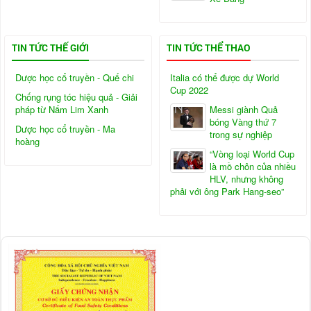
TIN TỨC THẾ GIỚI
TIN TỨC THỂ THAO
Dược học cổ truyền - Quế chi
Italia có thể được dự World
Cup 2022
Chống rụng tóc hiệu quả - Giải
pháp từ Nấm Lim Xanh
Messi giành Quả
bóng Vàng thứ 7
Dược học cổ truyền - Ma
trong sự nghiệp
hoàng
“Vòng loại World Cup
là mồ chôn của nhiều
HLV, nhưng không
phải với ông Park Hang-seo”