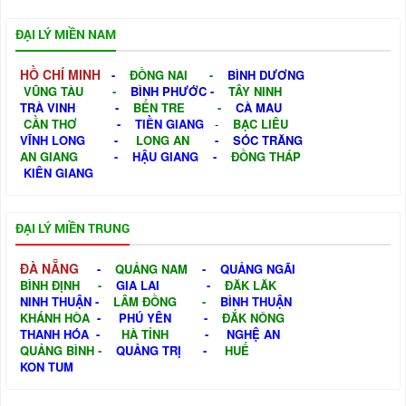
ĐẠI LÝ MIỀN NAM
HỒ CHÍ MINH
-
ĐỒNG NAI
-
BÌNH DƯƠNG
VŨNG TÀU
-
BÌNH PHƯỚC
-
TÂY NINH
TRÀ VINH
-
BẾN TRE
-
CÀ MAU
CẦN THƠ
-
TIỀN GIANG
-
BẠC LIÊU
VĨNH LONG
-
LONG AN
-
SÓC TRĂNG
AN GIANG
-
HẬU GIANG
-
ĐỒNG THÁP
KIÊN GIANG
ĐẠI LÝ MIỀN TRUNG
ĐÀ NẴNG
-
QUẢNG NAM
-
QUẢNG NGÃI
BÌNH ĐỊNH
-
GIA LAI
-
ĐĂK LĂK
NINH THUẬN
-
LÂM ĐỒNG
-
BÌNH THUẬN
KHÁNH HÒA
-
PHÚ YÊN
-
ĐẮK NÔNG
THANH HÓA
-
HÀ TỈNH
-
NGHỆ AN
QUẢNG BÌNH
-
QUẢNG TRỊ
-
HUẾ
KON TUM