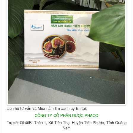
Liên hệ tư vấn và Mua nấm lim xanh uy tín tại:
CÔNG TY CỔ PHẦN DƯỢC PHACO
Trụ sở: QL40B- Thôn 1, Xã Tiên Thọ, Huyện Tiên Phước, Tỉnh Quảng
Nam