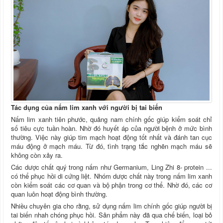
Tác dụng của nấm lim xanh với người bị tai biến
Nấm lim xanh tiên phước, quảng nam chính gốc giúp kiểm soát chỉ
số tiêu cực tuần hoàn. Nhờ đó huyết áp của người bệnh ở mức bình
thường. Việc này giúp tim mạch hoạt động tốt nhất và đánh tan cục
máu động ở mạch máu. Từ đó, tình trạng tắc nghẽn mạch máu sẽ
không còn xảy ra.
Các dược chất quý trong nấm như Germanium, Ling Zhi 8- protein ...
có thể phục hồi di cứng liệt. Nhóm dược chất này trong nấm lim xanh
còn kiểm soát các cơ quan và bộ phận trong cơ thể. Nhờ đó, các cơ
quan luôn hoạt động bình thường.
Nhiều chuyên gia cho rằng, sử dụng nấm lim chính gốc giúp người bị
tai biến nhah chóng phục hồi. Sản phẩm này đã qua chế biến, loại bỏ