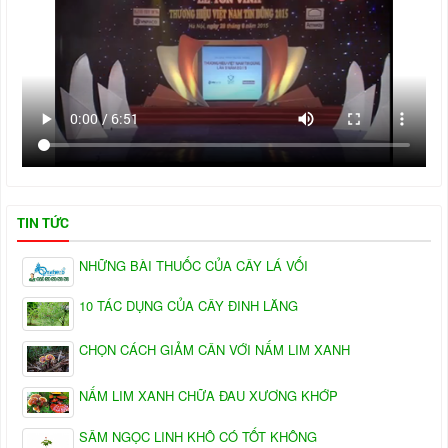
TIN TỨC
NHỮNG BÀI THUỐC CỦA CÂY LÁ VỐI
10 TÁC DỤNG CỦA CÂY ĐINH LĂNG
CHỌN CÁCH GIẢM CÂN VỚI NẤM LIM XANH
NẤM LIM XANH CHỮA ĐAU XƯƠNG KHỚP
SÂM NGỌC LINH KHÔ CÓ TỐT KHÔNG