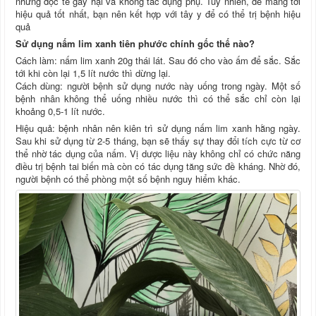
những độc tế gây hại và không tác dụng phụ. Tuy nhiên, để mang tới
hiệu quả tốt nhất, bạn nên kết hợp với tây y để có thể trị bệnh hiệu
quả
Sử dụng nấm lim xanh tiên phước chính gốc thế nào?
Cách làm: nấm lim xanh 20g thái lát. Sau đó cho vào ấm để sắc. Sắc
tới khi còn lại 1,5 lít nước thì dừng lại.
Cách dùng: người bệnh sử dụng nước này uống trong ngày. Một số
bệnh nhân không thể uống nhiều nước thì có thể sắc chỉ còn lại
khoảng 0,5-1 lít nước.
Hiệu quả: bệnh nhân nên kiên trì sử dụng nấm lim xanh hằng ngày.
Sau khi sử dụng từ 2-5 tháng, bạn sẽ thấy sự thay đổi tích cực từ cơ
thể nhờ tác dụng của nấm. Vị dược liệu này không chỉ có chức năng
điều trị bệnh tai biến mà còn có tác dụng tăng sức đề kháng. Nhờ đó,
người bệnh có thể phòng một số bệnh nguy hiểm khác.