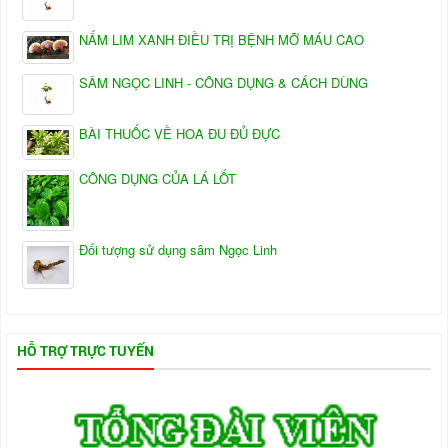
NẤM LIM XANH ĐIỀU TRỊ BỆNH MỠ MÁU CAO
SÂM NGỌC LINH - CÔNG DỤNG & CÁCH DÙNG
BÀI THUỐC VỀ HOA ĐU ĐỦ ĐỰC
CÔNG DỤNG CỦA LÁ LỐT
Đối tượng sử dụng sâm Ngọc Linh
HỖ TRỢ TRỰC TUYẾN