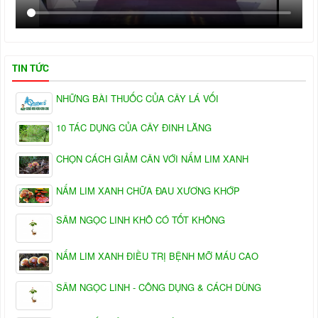
TIN TỨC
NHỮNG BÀI THUỐC CỦA CÂY LÁ VỐI
10 TÁC DỤNG CỦA CÂY ĐINH LĂNG
CHỌN CÁCH GIẢM CÂN VỚI NẤM LIM XANH
NẤM LIM XANH CHỮA ĐAU XƯƠNG KHỚP
SÂM NGỌC LINH KHÔ CÓ TỐT KHÔNG
NẤM LIM XANH ĐIỀU TRỊ BỆNH MỠ MÁU CAO
SÂM NGỌC LINH - CÔNG DỤNG & CÁCH DÙNG