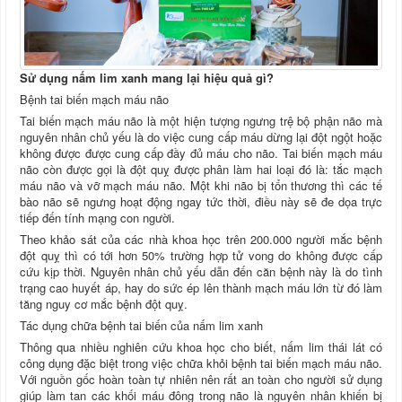
Sử dụng nấm lim xanh mang lại hiệu quả gì?
Bệnh tai biến mạch máu não
Tai biến mạch máu não là một hiện tượng ngưng trệ bộ phận não mà
nguyên nhân chủ yếu là do việc cung cấp máu dừng lại đột ngột hoặc
không được được cung cấp đầy đủ máu cho não. Tai biến mạch máu
não còn được gọi là đột quỵ được phân làm hai loại đó là: tắc mạch
máu não và vỡ mạch máu não. Một khi não bị tổn thương thì các tế
bào não sẽ ngưng hoạt động ngay tức thời, điều này sẽ đe dọa trực
tiếp đến tính mạng con người.
Theo khảo sát của các nhà khoa học trên 200.000 người mắc bệnh
đột quỵ thì có tới hơn 50% trường hợp tử vong do không được cấp
cứu kịp thời. Nguyên nhân chủ yếu dẫn đến căn bệnh này là do tình
trạng cao huyết áp, hay do sức ép lên thành mạch máu lớn từ đó làm
tăng nguy cơ mắc bệnh đột quỵ.
Tác dụng chữa bệnh tai biến của nấm lim xanh
Thông qua nhiều nghiên cứu khoa học cho biết, nấm lim thái lát có
công dụng đặc biệt trong việc chữa khỏi bệnh tai biến mạch máu não.
Với nguồn gốc hoàn toàn tự nhiên nên rất an toàn cho người sử dụng
giúp làm tan các khối máu đông trong não là nguyên nhân khiến bị