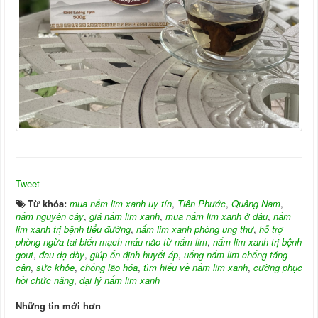
Tweet
Từ khóa:
mua nấm lim xanh uy tín
,
Tiên Phước
,
Quảng Nam
,
nấm nguyên cây
,
giá nấm lim xanh
,
mua nấm lim xanh ở đâu
,
nấm
lim xanh trị bệnh tiểu đường
,
nấm lim xanh phòng ung thư
,
hỗ trợ
phòng ngừa tai biến mạch máu não từ nấm lim
,
nấm lim xanh trị bệnh
gout
,
đau dạ dày
,
giúp ổn định huyết áp
,
uống nấm lim chống tăng
cân
,
sức khỏe
,
chống lão hóa
,
tìm hiểu về nấm lim xanh
,
cường phục
hồi chức năng
,
đại lý nấm lim xanh
Những tin mới hơn