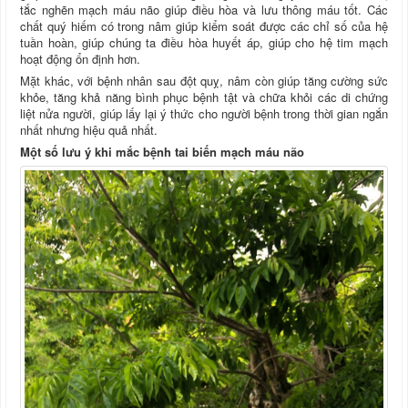
tắc nghẽn mạch máu não giúp điều hòa và lưu thông máu tốt. Các
chất quý hiếm có trong nâm giúp kiểm soát được các chỉ số của hệ
tuần hoàn, giúp chúng ta điều hòa huyết áp, giúp cho hệ tim mạch
hoạt động ổn định hơn.
Mặt khác, với bệnh nhân sau đột quỵ, nâm còn giúp tăng cường sức
khỏe, tăng khả năng bình phục bệnh tật và chữa khỏi các di chứng
liệt nửa người, giúp lấy lại ý thức cho người bệnh trong thời gian ngắn
nhất nhưng hiệu quả nhất.
Một số lưu ý khi mắc bệnh tai biến mạch máu não