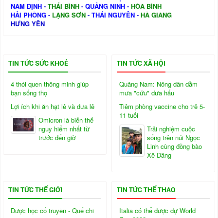
NAM ĐỊNH
-
THÁI BÌNH
-
QUẢNG NINH
-
HÒA BÌNH
HẢI PHÒNG
-
LẠNG SƠN
-
THÁI NGUYÊN
-
HÀ GIANG
HƯNG YÊN
TIN TỨC SỨC KHOẺ
TIN TỨC XÃ HỘI
4 thói quen thông minh giúp
Quảng Nam: Nông dân dầm
bạn sống thọ
mưa "cứu" dưa hấu
Lợi ích khi ăn hạt lê và dưa lê
Tiêm phòng vaccine cho trẻ 5-
11 tuổi
Omicron là biến thể
nguy hiểm nhất từ
Trải nghiệm cuộc
trước đến giờ
sống trên núi Ngọc
Linh cùng đồng bào
Xê Đăng
TIN TỨC THẾ GIỚI
TIN TỨC THỂ THAO
Dược học cổ truyền - Quế chi
Italia có thể được dự World