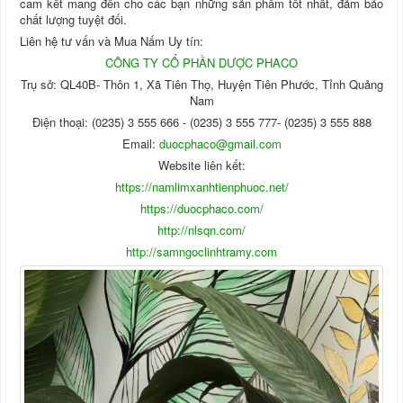
cam kết mang đến cho các bạn những sản phẩm tốt nhất, đảm bảo
chất lượng tuyệt đối.
Liên hệ tư vấn và Mua Nấm Uy tín:
CÔNG TY CỔ PHẦN DƯỢC PHACO
Trụ sở: QL40B- Thôn 1, Xã Tiên Thọ, Huyện Tiên Phước, Tỉnh Quảng
Nam
Điện thoại: (0235) 3 555 666 - (0235) 3 555 777- (0235) 3 555 888
Email:
duocphaco@gmail.com
Website liên kết:
https://namlimxanhtienphuoc.net/
https://duocphaco.com/
http://nlsqn.com/
http://samngoclinhtramy.com