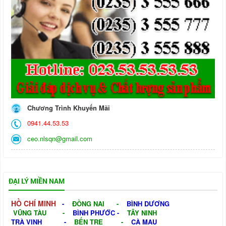
Chương Trình Khuyến Mãi
0941.44.53.53
ceo.nlsqn@gmail.com
ĐẠI LÝ MIỀN NAM
HỒ CHÍ MINH
-
ĐỒNG NAI
-
BÌNH DƯƠNG
VŨNG TÀU
-
BÌNH PHƯỚC
-
TÂY NINH
TRÀ VINH
-
BẾN TRE
-
CÀ MAU