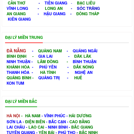
CẦN THƠ
-
TIỀN GIANG
-
BẠC LIÊU
VĨNH LONG
-
LONG AN
-
SÓC TRĂNG
AN GIANG
-
HẬU GIANG
-
ĐỒNG THÁP
KIÊN GIANG
ĐẠI LÝ MIỀN TRUNG
ĐÀ NẴNG
-
QUẢNG NAM
-
QUẢNG NGÃI
BÌNH ĐỊNH
-
GIA LAI
-
ĐĂK LĂK
NINH THUẬN
-
LÂM ĐỒNG
-
BÌNH THUẬN
KHÁNH HÒA
-
PHÚ YÊN
-
ĐẮK NÔNG
THANH HÓA
-
HÀ TỈNH
-
NGHỆ AN
QUẢNG BÌNH
-
QUẢNG TRỊ
-
HUẾ
KON TUM
ĐẠI LÝ MIỀN BẮC
HÀ NỘI
-
HÀ NAM
-
VĨNH PHÚC
-
HẢI DƯƠNG
SƠN LA
-
ĐIỆN BIÊN
-
BẮC CẠN
-
CAO BẰNG
LAI CHÂU
-
LÀO CAI
-
NINH BÌNH
-
BẮC GIANG
TUYÊN QUANG
-
YÊN BÁI
-
PHÚ THỌ
-
BẮC NINH