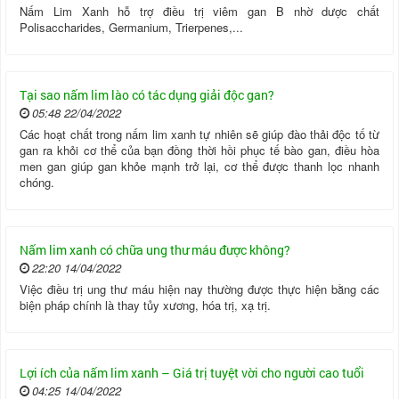
Nấm Lim Xanh hỗ trợ điều trị viêm gan B nhờ dược chất
Polisaccharides, Germanium, Trierpenes,...
Tại sao nấm lim lào có tác dụng giải độc gan?
05:48 22/04/2022
Các hoạt chất trong nấm lim xanh tự nhiên sẽ giúp đào thải độc tố từ
gan ra khỏi cơ thể của bạn đồng thời hồi phục tế bào gan, điều hòa
men gan giúp gan khỏe mạnh trở lại, cơ thể được thanh lọc nhanh
chóng.
Nấm lim xanh có chữa ung thư máu được không?
22:20 14/04/2022
Việc điều trị ung thư máu hiện nay thường được thực hiện bằng các
biện pháp chính là thay tủy xương, hóa trị, xạ trị.
Lợi ích của nấm lim xanh – Giá trị tuyệt vời cho người cao tuổi
04:25 14/04/2022