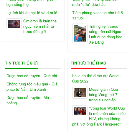
bạn sống thọ
mưa "cứu" dưa hấu
Lợi ích khi ăn hạt lê và dưa lê
Tiêm phòng vaccine cho trẻ 5-
11 tuổi
Omicron là biến thể
nguy hiểm nhất từ
Trải nghiệm cuộc
trước đến giờ
sống trên núi Ngọc
Linh cùng đồng bào
Xê Đăng
TIN TỨC THẾ GIỚI
TIN TỨC THỂ THAO
Dược học cổ truyền - Quế chi
Italia có thể được dự World
Cup 2022
Chống rụng tóc hiệu quả - Giải
pháp từ Nấm Lim Xanh
Messi giành Quả
bóng Vàng thứ 7
Dược học cổ truyền - Ma
trong sự nghiệp
hoàng
“Vòng loại World Cup
là mồ chôn của nhiều
HLV, nhưng không
phải với ông Park Hang-seo”