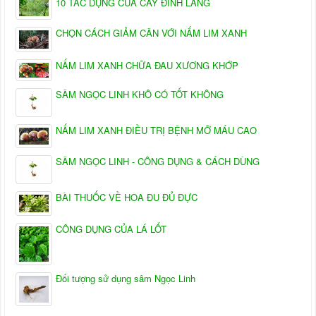
10 TÁC DỤNG CỦA CÂY ĐINH LĂNG
CHỌN CÁCH GIẢM CÂN VỚI NẤM LIM XANH
NẤM LIM XANH CHỮA ĐAU XƯƠNG KHỚP
SÂM NGỌC LINH KHÔ CÓ TỐT KHÔNG
NẤM LIM XANH ĐIỀU TRỊ BỆNH MỠ MÁU CAO
SÂM NGỌC LINH - CÔNG DỤNG & CÁCH DÙNG
BÀI THUỐC VỀ HOA ĐU ĐỦ ĐỰC
CÔNG DỤNG CỦA LÁ LỐT
Đối tượng sử dụng sâm Ngọc Linh