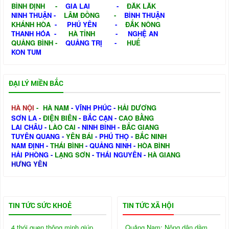
BÌNH ĐỊNH
-
GIA LAI
-
ĐĂK LĂK
NINH THUẬN
-
LÂM ĐỒNG
-
BÌNH THUẬN
KHÁNH HÒA
-
PHÚ YÊN
-
ĐẮK NÔNG
THANH HÓA
-
HÀ TỈNH
-
NGHỆ AN
QUẢNG BÌNH
-
QUẢNG TRỊ
-
HUẾ
KON TUM
ĐẠI LÝ MIỀN BẮC
HÀ NỘI
-
HÀ NAM
-
VĨNH PHÚC
-
HẢI DƯƠNG
SƠN LA
-
ĐIỆN BIÊN
-
BẮC CẠN
-
CAO BẰNG
LAI CHÂU
-
LÀO CAI
-
NINH BÌNH
-
BẮC GIANG
TUYÊN QUANG
-
YÊN BÁI
-
PHÚ THỌ
-
BẮC NINH
NAM ĐỊNH
-
THÁI BÌNH
-
QUẢNG NINH
-
HÒA BÌNH
HẢI PHÒNG
-
LẠNG SƠN
-
THÁI NGUYÊN
-
HÀ GIANG
HƯNG YÊN
TIN TỨC SỨC KHOẺ
TIN TỨC XÃ HỘI
4 thói quen thông minh giúp
Quảng Nam: Nông dân dầm