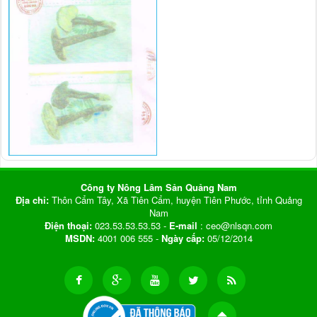
Công ty Nông Lâm Sản Quảng Nam
Địa chỉ:
Thôn Cẩm Tây, Xã Tiên Cẩm, huyện Tiên Phước, tỉnh Quảng
Nam
Điện thoại:
023.53.53.53.53 -
E-mail
: ceo@nlsqn.com
MSDN:
4001 006 555 -
Ngày cấp:
05/12/2014