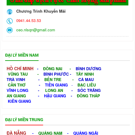
Chương Trình Khuyến Mãi
0941.44.53.53
ceo.nlsqn@gmail.com
ĐẠI LÝ MIỀN NAM
HỒ CHÍ MINH
-
ĐỒNG NAI
-
BÌNH DƯƠNG
VŨNG TÀU
-
BÌNH PHƯỚC
-
TÂY NINH
TRÀ VINH
-
BẾN TRE
-
CÀ MAU
CẦN THƠ
-
TIỀN GIANG
-
BẠC LIÊU
VĨNH LONG
-
LONG AN
-
SÓC TRĂNG
AN GIANG
-
HẬU GIANG
-
ĐỒNG THÁP
KIÊN GIANG
ĐẠI LÝ MIỀN TRUNG
ĐÀ NẴNG
-
QUẢNG NAM
-
QUẢNG NGÃI