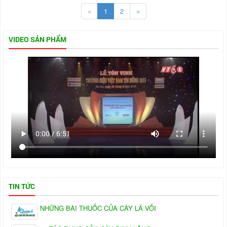
«
1
2
»
VIDEO SẢN PHẨM
TIN TỨC
NHỮNG BÀI THUỐC CỦA CÂY LÁ VỐI