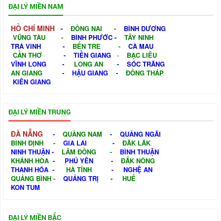
ĐẠI LÝ MIỀN NAM
HỒ CHÍ MINH
-
ĐỒNG NAI
-
BÌNH DƯƠNG
VŨNG TÀU
-
BÌNH PHƯỚC
-
TÂY NINH
TRÀ VINH
-
BẾN TRE
-
CÀ MAU
CẦN THƠ
-
TIỀN GIANG
-
BẠC LIÊU
VĨNH LONG
-
LONG AN
-
SÓC TRĂNG
AN GIANG
-
HẬU GIANG
-
ĐỒNG THÁP
KIÊN GIANG
ĐẠI LÝ MIỀN TRUNG
ĐÀ NẴNG
-
QUẢNG NAM
-
QUẢNG NGÃI
BÌNH ĐỊNH
-
GIA LAI
-
ĐĂK LĂK
NINH THUẬN
-
LÂM ĐỒNG
-
BÌNH THUẬN
KHÁNH HÒA
-
PHÚ YÊN
-
ĐẮK NÔNG
THANH HÓA
-
HÀ TỈNH
-
NGHỆ AN
QUẢNG BÌNH
-
QUẢNG TRỊ
-
HUẾ
KON TUM
ĐẠI LÝ MIỀN BẮC