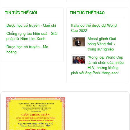
TIN TỨC THẾ GIỚI
TIN TỨC THỂ THAO
Dược học cổ truyền - Quế chi
Italia có thể được dự World
Cup 2022
Chống rụng tóc hiệu quả - Giải
pháp từ Nấm Lim Xanh
Messi giành Quả
bóng Vàng thứ 7
Dược học cổ truyền - Ma
trong sự nghiệp
hoàng
“Vòng loại World Cup
là mồ chôn của nhiều
HLV, nhưng không
phải với ông Park Hang-seo”