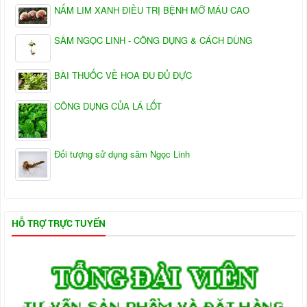
NẤM LIM XANH ĐIỀU TRỊ BỆNH MỠ MÁU CAO
SÂM NGỌC LINH - CÔNG DỤNG & CÁCH DÙNG
BÀI THUỐC VỀ HOA ĐU ĐỦ ĐỰC
CÔNG DỤNG CỦA LÁ LỐT
Đối tượng sử dụng sâm Ngọc Linh
HỖ TRỢ TRỰC TUYẾN