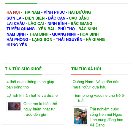
HÀ NỘI
-
HÀ NAM
-
VĨNH PHÚC
-
HẢI DƯƠNG
SƠN LA
-
ĐIỆN BIÊN
-
BẮC CẠN
-
CAO BẰNG
LAI CHÂU
-
LÀO CAI
-
NINH BÌNH
-
BẮC GIANG
TUYÊN QUANG
-
YÊN BÁI
-
PHÚ THỌ
-
BẮC NINH
NAM ĐỊNH
-
THÁI BÌNH
-
QUẢNG NINH
-
HÒA BÌNH
HẢI PHÒNG
-
LẠNG SƠN
-
THÁI NGUYÊN
-
HÀ GIANG
HƯNG YÊN
TIN TỨC SỨC KHOẺ
TIN TỨC XÃ HỘI
4 thói quen thông minh giúp
Quảng Nam: Nông dân dầm
bạn sống thọ
mưa "cứu" dưa hấu
Lợi ích khi ăn hạt lê và dưa lê
Tiêm phòng vaccine cho trẻ 5-
11 tuổi
Omicron là biến thể
nguy hiểm nhất từ
Trải nghiệm cuộc
trước đến giờ
sống trên núi Ngọc
Linh cùng đồng bào
Xê Đăng