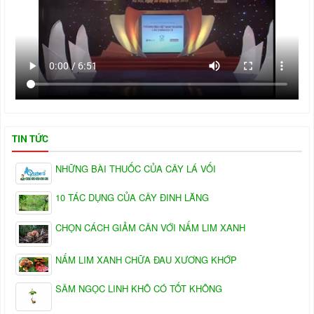
TIN TỨC
NHỮNG BÀI THUỐC CỦA CÂY LÁ VỐI
10 TÁC DỤNG CỦA CÂY ĐINH LĂNG
CHỌN CÁCH GIẢM CÂN VỚI NẤM LIM XANH
NẤM LIM XANH CHỮA ĐAU XƯƠNG KHỚP
SÂM NGỌC LINH KHÔ CÓ TỐT KHÔNG