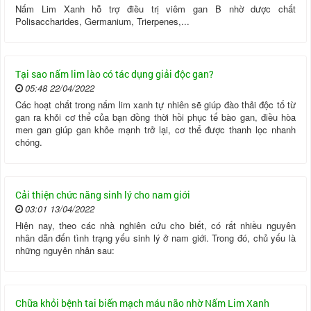
Nấm Lim Xanh hỗ trợ điều trị viêm gan B nhờ dược chất
Polisaccharides, Germanium, Trierpenes,...
Tại sao nấm lim lào có tác dụng giải độc gan?
05:48 22/04/2022
Các hoạt chất trong nấm lim xanh tự nhiên sẽ giúp đào thải độc tố từ
gan ra khỏi cơ thể của bạn đồng thời hồi phục tế bào gan, điều hòa
men gan giúp gan khỏe mạnh trở lại, cơ thể được thanh lọc nhanh
chóng.
Cải thiện chức năng sinh lý cho nam giới
03:01 13/04/2022
Hiện nay, theo các nhà nghiên cứu cho biết, có rất nhiều nguyên
nhân dẫn đến tình trạng yếu sinh lý ở nam giới. Trong đó, chủ yếu là
những nguyên nhân sau:
Chữa khỏi bệnh tai biến mạch máu não nhờ Nấm Lim Xanh