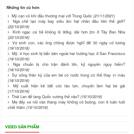
Những tin cũ hơn
Mỹ cạn vũ khí đấu thương mại với Trung Quốc
(21/11/2021)
Nga chế tạo máy bay siêu âm hạt nhân đầu tiên thế giới?
(22/10/2016)
Kinh ngạc cá trê khổng lồ 90kg, dài hơn 2m ở Tây Ban Nha
(22/10/2016)
Vợ sinh con, các ông chồng được 'nghỉ đẻ' 30 ngày có lương
(19/10/2016)
Mỹ: 4 học sinh bị bắn bên ngoài hai trường học ở San Francisco
(19/10/2016)
Nga chuẩn bị cho trận đánh lớn, kỷ nguyên nguy hiểm?
(18/10/2016)
Sự sống thần kỳ của em bé có nước trong cơ thể thay vì máu
(18/10/2016)
Mỹ xuất hiện kẻ bắt cóc táo tợn, chuyên làm hại bé gái
(17/10/2016)
Thái Lan để tang Quốc vương thế nào?
(15/10/2016)
Mẹ đẩy xe nôi vào thang máy không có buồng, con 6 tuần tuổi
chết thảm
(15/10/2016)
VIDEO SẢN PHẨM