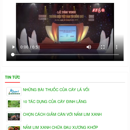
TIN TỨC
NHỮNG BÀI THUỐC CỦA CÂY LÁ VỐI
10 TÁC DỤNG CỦA CÂY ĐINH LĂNG
CHỌN CÁCH GIẢM CÂN VỚI NẤM LIM XANH
NẤM LIM XANH CHỮA ĐAU XƯƠNG KHỚP