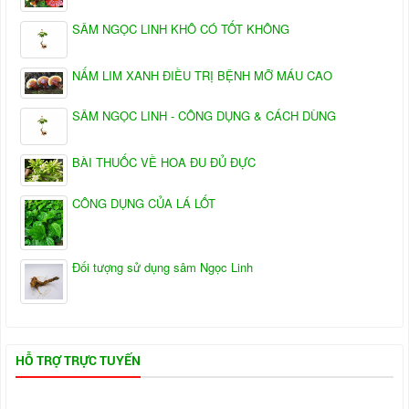
SÂM NGỌC LINH KHÔ CÓ TỐT KHÔNG
NẤM LIM XANH ĐIỀU TRỊ BỆNH MỠ MÁU CAO
SÂM NGỌC LINH - CÔNG DỤNG & CÁCH DÙNG
BÀI THUỐC VỀ HOA ĐU ĐỦ ĐỰC
CÔNG DỤNG CỦA LÁ LỐT
Đối tượng sử dụng sâm Ngọc Linh
HỖ TRỢ TRỰC TUYẾN