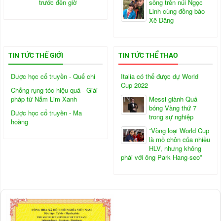
trước đến giờ
sống trên núi Ngọc
Linh cùng đồng bào
Xê Đăng
TIN TỨC THẾ GIỚI
TIN TỨC THỂ THAO
Dược học cổ truyền - Quế chi
Italia có thể được dự World
Cup 2022
Chống rụng tóc hiệu quả - Giải
pháp từ Nấm Lim Xanh
Messi giành Quả
bóng Vàng thứ 7
Dược học cổ truyền - Ma
trong sự nghiệp
hoàng
“Vòng loại World Cup
là mồ chôn của nhiều
HLV, nhưng không
phải với ông Park Hang-seo”