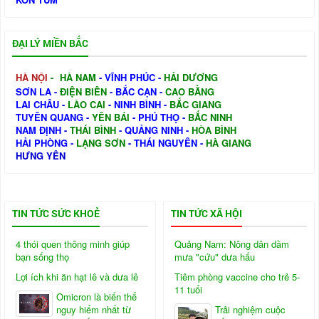
ĐẠI LÝ MIỀN BẮC
HÀ NỘI
-
HÀ NAM
-
VĨNH PHÚC
-
HẢI DƯƠNG
SƠN LA
-
ĐIỆN BIÊN
-
BẮC CẠN
-
CAO BẰNG
LAI CHÂU
-
LÀO CAI
-
NINH BÌNH
-
BẮC GIANG
TUYÊN QUANG
-
YÊN BÁI
-
PHÚ THỌ
-
BẮC NINH
NAM ĐỊNH
-
THÁI BÌNH
-
QUẢNG NINH
-
HÒA BÌNH
HẢI PHÒNG
-
LẠNG SƠN
-
THÁI NGUYÊN
-
HÀ GIANG
HƯNG YÊN
TIN TỨC SỨC KHOẺ
TIN TỨC XÃ HỘI
4 thói quen thông minh giúp
Quảng Nam: Nông dân dầm
bạn sống thọ
mưa "cứu" dưa hấu
Lợi ích khi ăn hạt lê và dưa lê
Tiêm phòng vaccine cho trẻ 5-
11 tuổi
Omicron là biến thể
nguy hiểm nhất từ
Trải nghiệm cuộc