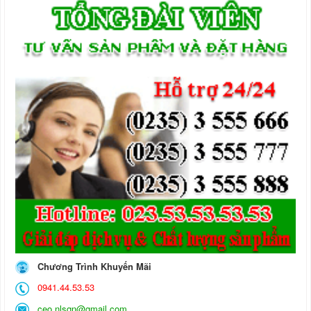
Chương Trình Khuyến Mãi
0941.44.53.53
ceo.nlsqn@gmail.com