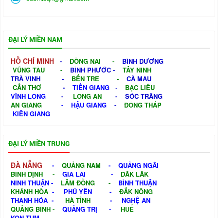
ĐẠI LÝ MIỀN NAM
HỒ CHÍ MINH
-
ĐỒNG NAI
-
BÌNH DƯƠNG
VŨNG TÀU
-
BÌNH PHƯỚC
-
TÂY NINH
TRÀ VINH
-
BẾN TRE
-
CÀ MAU
CẦN THƠ
-
TIỀN GIANG
-
BẠC LIÊU
VĨNH LONG
-
LONG AN
-
SÓC TRĂNG
AN GIANG
-
HẬU GIANG
-
ĐỒNG THÁP
KIÊN GIANG
ĐẠI LÝ MIỀN TRUNG
ĐÀ NẴNG
-
QUẢNG NAM
-
QUẢNG NGÃI
BÌNH ĐỊNH
-
GIA LAI
-
ĐĂK LĂK
NINH THUẬN
-
LÂM ĐỒNG
-
BÌNH THUẬN
KHÁNH HÒA
-
PHÚ YÊN
-
ĐẮK NÔNG
THANH HÓA
-
HÀ TỈNH
-
NGHỆ AN
QUẢNG BÌNH
-
QUẢNG TRỊ
-
HUẾ
KON TUM