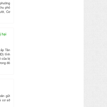
 phường
khu phố
ười, Cơ
ị hại
 ấp Tân
D) tỉnh
 của bị
trong đó
bản gửi
á cơ sở