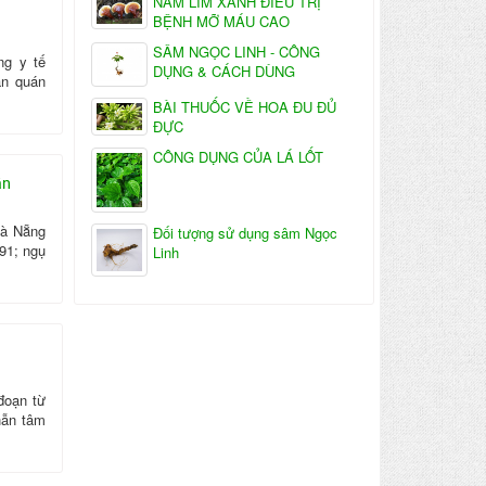
NẤM LIM XANH ĐIỀU TRỊ
BỆNH MỠ MÁU CAO
SÂM NGỌC LINH - CÔNG
ng y tế
DỤNG & CÁCH DÙNG
ạn quán
BÀI THUỐC VỀ HOA ĐU ĐỦ
ĐỰC
CÔNG DỤNG CỦA LÁ LỐT
ần
Đà Nẵng
Đối tượng sử dụng sâm Ngọc
91; ngụ
Linh
đoạn từ
hẫn tâm