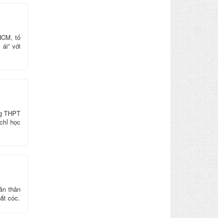
HCM, tố
ái” với
ng THPT
chỉ học
ân thân
bắt cóc.