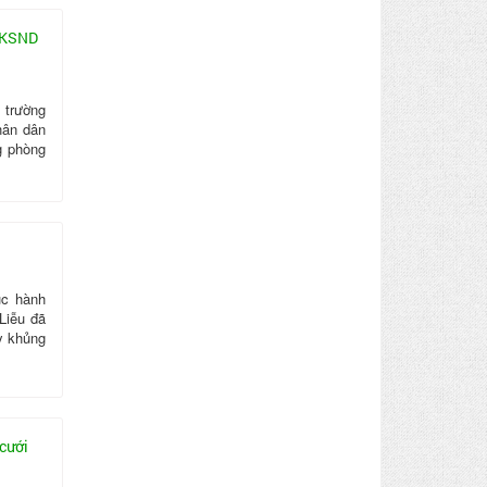
g KSND
 trường
hân dân
g phòng
ục hành
Liễu đã
y khủng
cưới