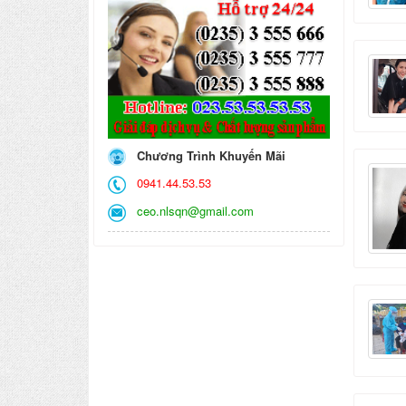
Chương Trình Khuyến Mãi
0941.44.53.53
ceo.nlsqn@gmail.com