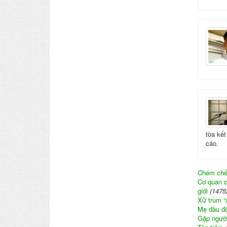
tòa kế
cáo.
Chém chết
Cơ quan c
giới
(1475
Xử trùm “
Mẹ đầu độ
Gặp người