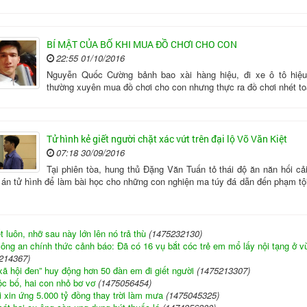
BÍ MẬT CỦA BỐ KHI MUA ĐỒ CHƠI CHO CON
22:55 01/10/2016
Nguyễn Quốc Cường bảnh bao xài hàng hiệu, đi xe ô tô hi
thường xuyên mua đồ chơi cho con nhưng thực ra đồ chơi nhét toà
Tử hình kẻ giết người chặt xác vứt trên đại lộ Võ Văn Kiệt
07:18 30/09/2016
Tại phiên tòa, hung thủ Đặng Văn Tuấn tỏ thái độ ăn năn hối cải
t án tử hình để làm bài học cho những con nghiện ma túy đá dẫn đến phạm tội
 luôn, nhỡ sau này lớn lên nó trả thù
(1475232130)
ông an chính thức cảnh báo: Đã có 16 vụ bắt cóc trẻ em mổ lấy nội tạng ở v
214367)
xã hội đen” huy động hơn 50 đàn em đi giết người
(1475213307)
c bố, hai con nhỏ bơ vơ
(1475056454)
 xin ứng 5.000 tỷ đồng thay trời làm mưa
(1475045325)