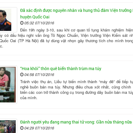
Đã xác định được nguyên nhân và hung thủ đâm Viện trưởn
huyện Quốc Oai
05:32 07/10/2016
Đến 19h ngày 3-10, sau khi cơ quan tố tụng khám nghiệm hiện
ấy có dấu hiệu nghi vấn ông Tô Ngọc Chuẩn, Viện trưởng Viện Kiểm sát n
Quốc Oai (TP Hà Nội) đã tự dùng vật nhọn gây thương tích cho mình tron
c.
“Hoa khôi” thôn quê biến thành trùm ma túy
04:58 07/10/2016
Tránh việc thụ án, Liễu tự biến mình thành “máy đẻ” để tiếp t
nghề buôn bán ma túy. Nhưng điều chua xót nhất, cũng chính 
biến các con trở thành công cụ trong đường dây buôn bán ma tú
của mình.
Đánh người yêu đang mang thai tử vong: Gần nửa tháng nữa 
04:29 07/10/2016