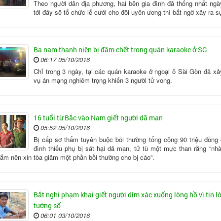
Theo người dân địa phương, hai bên gia đình đã thống nhất ngà
tới đây sẽ tổ chức lễ cưới cho đôi uyên ương thì bất ngờ xảy ra s
Ba nam thanh niên bị đâm chết trong quán karaoke ở SG
06:17 05/10/2016
Chỉ trong 3 ngày, tại các quán karaoke ở ngoại ô Sài Gòn đã xảy
vụ án mạng nghiêm trọng khiến 3 người tử vong.
16 tuổi từ Bắc vào Nam giết người dã man
05:52 05/10/2016
Bị cấp sơ thẩm tuyên buộc bồi thường tổng cộng 90 triệu đồng 
đình thiếu phụ bị sát hại dã man, tử tù một mực than rằng “nhà
lắm nên xin tòa giảm một phần bồi thường cho bị cáo”.
Bắt nghi phạm khai giết người dìm xác xuống lòng hồ vì tin lờ
tướng số
06:01 03/10/2016