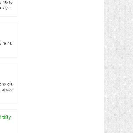
y 16/10
ự việc.
 ra hai
cho gia
 bị cáo
i thầy