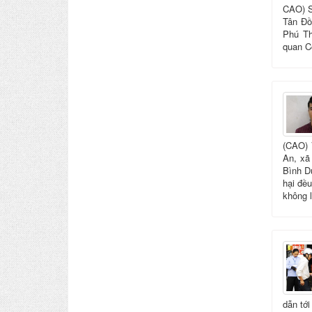
CAO) S
Tân Đồ
Phú Th
quan C
(CAO) 
An, xã
Bình D
hại đều
không l
dẫn tới