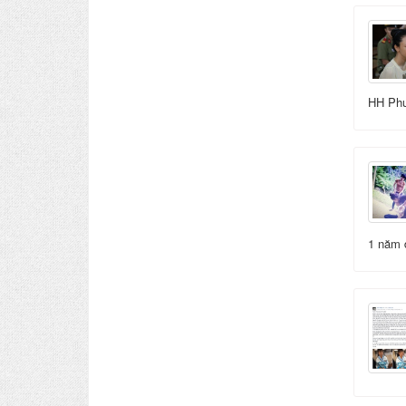
HH Phư
1 năm đ