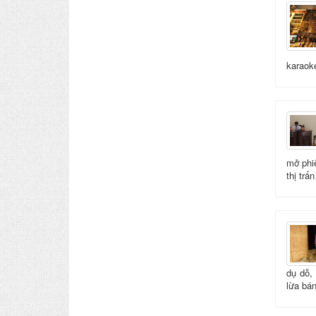
karaok
mở phi
thị trấ
dụ dỗ,
lừa bán