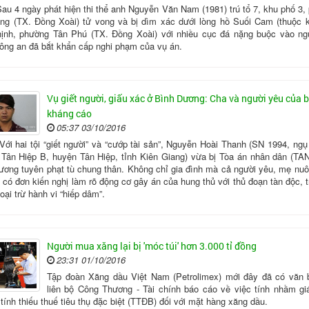
au 4 ngày phát hiện thi thể anh Nguyễn Văn Nam (1981) trú tổ 7, khu phố 3,
ng (TX. Đồng Xoài) tử vong và bị dìm xác dưới lòng hồ Suối Cam (thuộc 
ịnh, phường Tân Phú (TX. Đồng Xoài) với nhiều cục đá nặng buộc vào ng
ông an đã bắt khẩn cấp nghi phạm của vụ án.
Vụ giết người, giấu xác ở Bình Dương: Cha và người yêu của b
kháng cáo
05:37 03/10/2016
Với hai tội “giết người” và “cướp tài sản”, Nguyễn Hoài Thanh (SN 1994, ngụ
 Tân Hiệp B, huyện Tân Hiệp, tỉnh Kiên Giang) vừa bị Tòa án nhân dân (TAN
ương tuyên phạt tù chung thân. Không chỉ gia đình mà cả người yêu, mẹ nuôi
 có đơn kiến nghị làm rõ động cơ gây án của hung thủ với thủ đoạn tàn độc, 
oại trừ hành vi “hiếp dâm”.
Người mua xăng lại bị 'móc túi' hơn 3.000 tỉ đồng
23:31 01/10/2016
Tập đoàn Xăng dầu Việt Nam (Petrolimex) mới đây đã có văn 
liên bộ Công Thương - Tài chính báo cáo về việc tính nhầm gi
 tính thiếu thuế tiêu thụ đặc biệt (TTĐB) đối với mặt hàng xăng dầu.