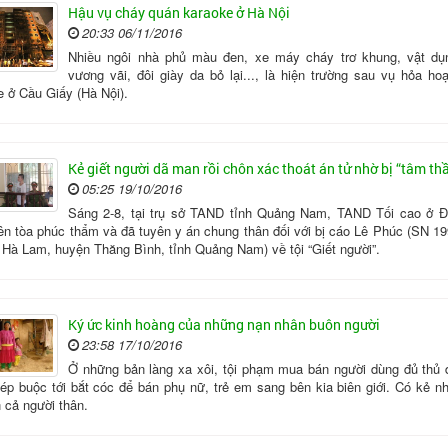
Hậu vụ cháy quán karaoke ở Hà Nội
20:33 06/11/2016
Nhiều ngôi nhà phủ màu đen, xe máy cháy trơ khung, vật dụ
vương vãi, đôi giày da bỏ lại..., là hiện trường sau vụ hỏa ho
e ở Cầu Giấy (Hà Nội).
Kẻ giết người dã man rồi chôn xác thoát án tử nhờ bị “tâm th
05:25 19/10/2016
Sáng 2-8, tại trụ sở TAND tỉnh Quảng Nam, TAND Tối cao ở 
ên tòa phúc thẩm và đã tuyên y án chung thân đối với bị cáo Lê Phúc (SN 19
n Hà Lam, huyện Thăng Bình, tỉnh Quảng Nam) về tội “Giết người”.
Ký ức kinh hoàng của những nạn nhân buôn người
23:58 17/10/2016
Ở những bản làng xa xôi, tội phạm mua bán người dùng đủ thủ 
 ép buộc tới bắt cóc để bán phụ nữ, trẻ em sang bên kia biên giới. Có kẻ n
 cả người thân.