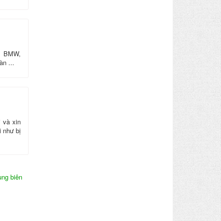
ệu BMW,
n ...
 và xin
 như bị
ùng biên