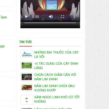
ể làm
TIN TỨC
iệt!
NHỮNG BÀI THUỐC CỦA CÂY
LÁ VỐI
10 TÁC DỤNG CỦA CÂY ĐINH
LĂNG
CHỌN CÁCH GIẢM CÂN VỚI
NẤM LIM XANH
NẤM LIM XANH CHỮA ĐAU
XƯƠNG KHỚP
SÂM NGỌC LINH KHÔ CÓ TỐT
KHÔNG