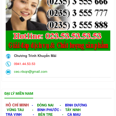
Chương Trình Khuyến Mãi
0941.44.53.53
ceo.nlsqn@gmail.com
ĐẠI LÝ MIỀN NAM
HỒ CHÍ MINH
-
ĐỒNG NAI
-
BÌNH DƯƠNG
VŨNG TÀU
-
BÌNH PHƯỚC
-
TÂY NINH
TRÀ VINH
-
BẾN TRE
-
CÀ MAU