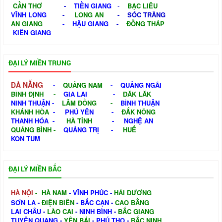
CẦN THƠ
-
TIỀN GIANG
-
BẠC LIÊU
VĨNH LONG
-
LONG AN
-
SÓC TRĂNG
AN GIANG
-
HẬU GIANG
-
ĐỒNG THÁP
KIÊN GIANG
ĐẠI LÝ MIỀN TRUNG
ĐÀ NẴNG
-
QUẢNG NAM
-
QUẢNG NGÃI
BÌNH ĐỊNH
-
GIA LAI
-
ĐĂK LĂK
NINH THUẬN
-
LÂM ĐỒNG
-
BÌNH THUẬN
KHÁNH HÒA
-
PHÚ YÊN
-
ĐẮK NÔNG
THANH HÓA
-
HÀ TỈNH
-
NGHỆ AN
QUẢNG BÌNH
-
QUẢNG TRỊ
-
HUẾ
KON TUM
ĐẠI LÝ MIỀN BẮC
HÀ NỘI
-
HÀ NAM
-
VĨNH PHÚC
-
HẢI DƯƠNG
SƠN LA
-
ĐIỆN BIÊN
-
BẮC CẠN
-
CAO BẰNG
LAI CHÂU
-
LÀO CAI
-
NINH BÌNH
-
BẮC GIANG
TUYÊN QUANG
-
YÊN BÁI
-
PHÚ THỌ
-
BẮC NINH