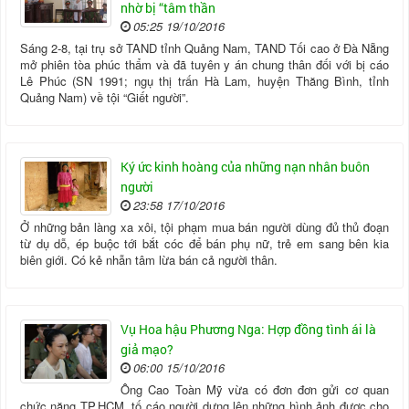
nhờ bị “tâm thần
05:25 19/10/2016
Sáng 2-8, tại trụ sở TAND tỉnh Quảng Nam, TAND Tối cao ở Đà Nẵng
mở phiên tòa phúc thẩm và đã tuyên y án chung thân đối với bị cáo
Lê Phúc (SN 1991; ngụ thị trấn Hà Lam, huyện Thăng Bình, tỉnh
Quảng Nam) về tội “Giết người”.
Ký ức kinh hoàng của những nạn nhân buôn
người
23:58 17/10/2016
Ở những bản làng xa xôi, tội phạm mua bán người dùng đủ thủ đoạn
từ dụ dỗ, ép buộc tới bắt cóc để bán phụ nữ, trẻ em sang bên kia
biên giới. Có kẻ nhẫn tâm lừa bán cả người thân.
Vụ Hoa hậu Phương Nga: Hợp đồng tình ái là
giả mạo?
06:00 15/10/2016
Ông Cao Toàn Mỹ vừa có đơn đơn gửi cơ quan
chức năng TP.HCM, tố cáo người dựng lên những hình ảnh được cho