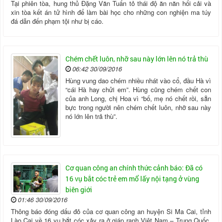
Tại phiên tòa, hung thủ Đặng Văn Tuấn tỏ thái độ ăn năn hối cải và
xin tòa kết án tử hình để làm bài học cho những con nghiện ma túy
đá dẫn đến phạm tội như bị cáo.
Chém chết luôn, nhỡ sau này lớn lên nó trả thù
06:42 30/09/2016
Hùng vung dao chém nhiều nhát vào cổ, đầu Hà vì
“cái Hà hay chửi em”. Hùng cũng chém chết con
của anh Long, chị Hoa vì “bố, mẹ nó chết rồi, sẵn
bực trong người nên chém chết luôn, nhỡ sau này
nó lớn lên trả thù”.
Cơ quan công an chính thức cảnh báo: Đã có
16 vụ bắt cóc trẻ em mổ lấy nội tạng ở vùng
biên giới
01:46 30/09/2016
Thông báo đóng dấu đỏ của cơ quan công an huyện Si Ma Cai, tỉnh
Lào Cai về 16 vụ bắt cóc xảy ra ở giáp ranh Việt Nam – Trung Quốc,