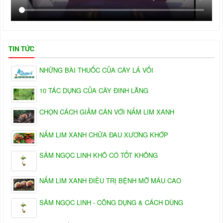
TIN TỨC
NHỮNG BÀI THUỐC CỦA CÂY LÁ VỐI
10 TÁC DỤNG CỦA CÂY ĐINH LĂNG
CHỌN CÁCH GIẢM CÂN VỚI NẤM LIM XANH
NẤM LIM XANH CHỮA ĐAU XƯƠNG KHỚP
SÂM NGỌC LINH KHÔ CÓ TỐT KHÔNG
NẤM LIM XANH ĐIỀU TRỊ BỆNH MỠ MÁU CAO
SÂM NGỌC LINH - CÔNG DỤNG & CÁCH DÙNG