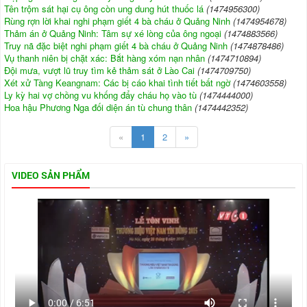
Tên trộm sát hại cụ ông còn ung dung hút thuốc lá
(1474956300)
Rùng rợn lời khai nghi phạm giết 4 bà cháu ở Quảng Ninh
(1474954678)
Thảm án ở Quảng Ninh: Tâm sự xé lòng của ông ngoại
(1474883566)
Truy nã đặc biệt nghi phạm giết 4 bà cháu ở Quảng Ninh
(1474878486)
Vụ thanh niên bị chặt xác: Bắt hàng xóm nạn nhân
(1474710894)
Đội mưa, vượt lũ truy tìm kẻ thảm sát ở Lào Cai
(1474709750)
Xét xử Tàng Keangnam: Các bị cáo khai tình tiết bất ngờ
(1474603558)
Ly kỳ hai vợ chồng vu khống đẩy cháu họ vào tù
(1474444000)
Hoa hậu Phương Nga đối diện án tù chung thân
(1474442352)
«
1
2
»
VIDEO SẢN PHẨM