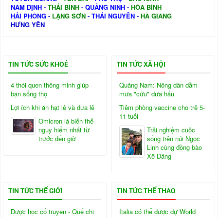
NAM ĐỊNH
-
THÁI BÌNH
-
QUẢNG NINH
-
HÒA BÌNH
HẢI PHÒNG
-
LẠNG SƠN
-
THÁI NGUYÊN
-
HÀ GIANG
HƯNG YÊN
TIN TỨC SỨC KHOẺ
TIN TỨC XÃ HỘI
4 thói quen thông minh giúp
Quảng Nam: Nông dân dầm
bạn sống thọ
mưa "cứu" dưa hấu
Lợi ích khi ăn hạt lê và dưa lê
Tiêm phòng vaccine cho trẻ 5-
11 tuổi
Omicron là biến thể
nguy hiểm nhất từ
Trải nghiệm cuộc
trước đến giờ
sống trên núi Ngọc
Linh cùng đồng bào
Xê Đăng
TIN TỨC THẾ GIỚI
TIN TỨC THỂ THAO
Dược học cổ truyền - Quế chi
Italia có thể được dự World