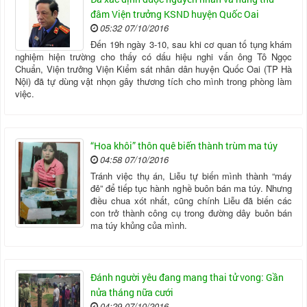
đâm Viện trưởng KSND huyện Quốc Oai
05:32 07/10/2016
Đến 19h ngày 3-10, sau khi cơ quan tố tụng khám
nghiệm hiện trường cho thấy có dấu hiệu nghi vấn ông Tô Ngọc
Chuẩn, Viện trưởng Viện Kiểm sát nhân dân huyện Quốc Oai (TP Hà
Nội) đã tự dùng vật nhọn gây thương tích cho mình trong phòng làm
việc.
“Hoa khôi” thôn quê biến thành trùm ma túy
04:58 07/10/2016
Tránh việc thụ án, Liễu tự biến mình thành “máy
đẻ” để tiếp tục hành nghề buôn bán ma túy. Nhưng
điều chua xót nhất, cũng chính Liễu đã biến các
con trở thành công cụ trong đường dây buôn bán
ma túy khủng của mình.
Đánh người yêu đang mang thai tử vong: Gần
nửa tháng nữa cưới
04:29 07/10/2016