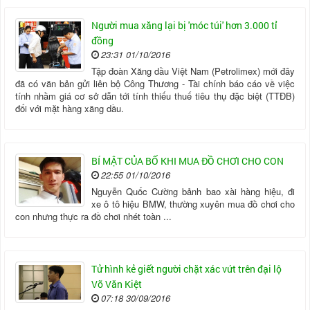
Người mua xăng lại bị 'móc túi' hơn 3.000 tỉ
đồng
23:31 01/10/2016
Tập đoàn Xăng dầu Việt Nam (Petrolimex) mới đây
đã có văn bản gửi liên bộ Công Thương - Tài chính báo cáo về việc
tính nhầm giá cơ sở dẫn tới tính thiếu thuế tiêu thụ đặc biệt (TTĐB)
đối với mặt hàng xăng dầu.
BÍ MẬT CỦA BỐ KHI MUA ĐỒ CHƠI CHO CON
22:55 01/10/2016
Nguyễn Quốc Cường bảnh bao xài hàng hiệu, đi
xe ô tô hiệu BMW, thường xuyên mua đồ chơi cho
con nhưng thực ra đồ chơi nhét toàn ...
Tử hình kẻ giết người chặt xác vứt trên đại lộ
Võ Văn Kiệt
07:18 30/09/2016