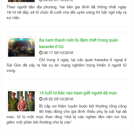
Theo người dân địa phương, hai bên gia đình đã thống nhất ngày
16/10 tới đây sẽ tổ chức lễ cưới cho đôi uyên ương thì bất ngờ xảy ra
sự việc.
Ba nam thanh niên bị đâm chết trong quán
karaoke ở SG
06:17 05/10/2016
Chỉ trong 3 ngày, tại các quán karaoke ở ngoại ô
Sài Gòn đã xảy ra hai vụ án mạng nghiêm trọng khiến 3 người tử
vong.
16 tuổi từ Bắc vào Nam giết người dã man
05:52 05/10/2016
Bị cấp sơ thẩm tuyên buộc bồi thường tổng cộng
90 triệu đồng cho gia đình thiếu phụ bị sát hại dã
man, tử tù một mực than rằng “nhà bị cáo nghèo lắm nên xin tòa
giảm một phần bồi thường cho bị cáo”.