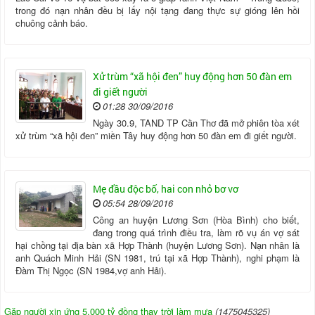
trong đó nạn nhân đều bị lấy nội tạng đang thực sự gióng lên hồi
chuông cảnh báo.
Xử trùm “xã hội đen” huy động hơn 50 đàn em
đi giết người
01:28 30/09/2016
Ngày 30.9, TAND TP Cần Thơ đã mở phiên tòa xét
xử trùm “xã hội đen” miền Tây huy động hơn 50 đàn em đi giết người.
Mẹ đầu độc bố, hai con nhỏ bơ vơ
05:54 28/09/2016
Công an huyện Lương Sơn (Hòa Bình) cho biết,
đang trong quá trình điều tra, làm rõ vụ án vợ sát
hại chồng tại địa bàn xã Hợp Thành (huyện Lương Sơn). Nạn nhân là
anh Quách Minh Hải (SN 1981, trú tại xã Hợp Thành), nghi phạm là
Đàm Thị Ngọc (SN 1984,vợ anh Hải).
Gặp người xin ứng 5.000 tỷ đồng thay trời làm mưa
(1475045325)