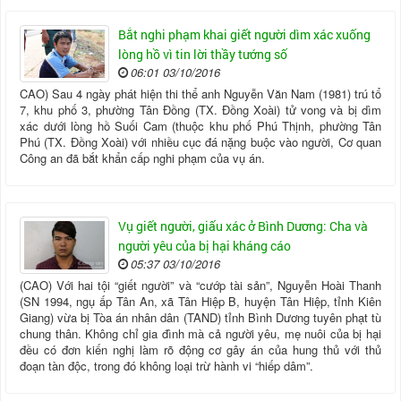
Bắt nghi phạm khai giết người dìm xác xuống
lòng hồ vì tin lời thầy tướng số
06:01 03/10/2016
CAO) Sau 4 ngày phát hiện thi thể anh Nguyễn Văn Nam (1981) trú tổ
7, khu phố 3, phường Tân Đồng (TX. Đồng Xoài) tử vong và bị dìm
xác dưới lòng hồ Suối Cam (thuộc khu phố Phú Thịnh, phường Tân
Phú (TX. Đồng Xoài) với nhiều cục đá nặng buộc vào người, Cơ quan
Công an đã bắt khẩn cấp nghi phạm của vụ án.
Vụ giết người, giấu xác ở Bình Dương: Cha và
người yêu của bị hại kháng cáo
05:37 03/10/2016
(CAO) Với hai tội “giết người” và “cướp tài sản”, Nguyễn Hoài Thanh
(SN 1994, ngụ ấp Tân An, xã Tân Hiệp B, huyện Tân Hiệp, tỉnh Kiên
Giang) vừa bị Tòa án nhân dân (TAND) tỉnh Bình Dương tuyên phạt tù
chung thân. Không chỉ gia đình mà cả người yêu, mẹ nuôi của bị hại
đều có đơn kiến nghị làm rõ động cơ gây án của hung thủ với thủ
đoạn tàn độc, trong đó không loại trừ hành vi “hiếp dâm”.