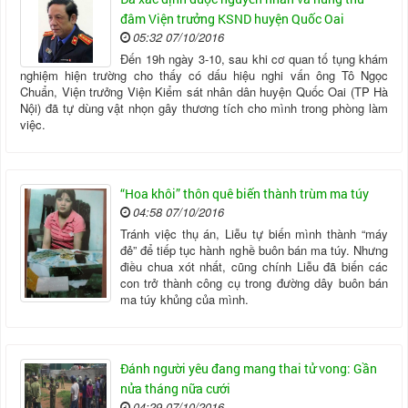
đâm Viện trưởng KSND huyện Quốc Oai
05:32 07/10/2016
Đến 19h ngày 3-10, sau khi cơ quan tố tụng khám
nghiệm hiện trường cho thấy có dấu hiệu nghi vấn ông Tô Ngọc
Chuẩn, Viện trưởng Viện Kiểm sát nhân dân huyện Quốc Oai (TP Hà
Nội) đã tự dùng vật nhọn gây thương tích cho mình trong phòng làm
việc.
“Hoa khôi” thôn quê biến thành trùm ma túy
04:58 07/10/2016
Tránh việc thụ án, Liễu tự biến mình thành “máy
đẻ” để tiếp tục hành nghề buôn bán ma túy. Nhưng
điều chua xót nhất, cũng chính Liễu đã biến các
con trở thành công cụ trong đường dây buôn bán
ma túy khủng của mình.
Đánh người yêu đang mang thai tử vong: Gần
nửa tháng nữa cưới
04:29 07/10/2016