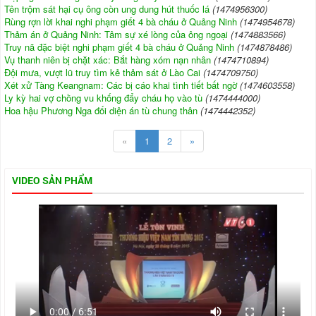
Tên trộm sát hại cụ ông còn ung dung hút thuốc lá
(1474956300)
Rùng rợn lời khai nghi phạm giết 4 bà cháu ở Quảng Ninh
(1474954678)
Thảm án ở Quảng Ninh: Tâm sự xé lòng của ông ngoại
(1474883566)
Truy nã đặc biệt nghi phạm giết 4 bà cháu ở Quảng Ninh
(1474878486)
Vụ thanh niên bị chặt xác: Bắt hàng xóm nạn nhân
(1474710894)
Đội mưa, vượt lũ truy tìm kẻ thảm sát ở Lào Cai
(1474709750)
Xét xử Tàng Keangnam: Các bị cáo khai tình tiết bất ngờ
(1474603558)
Ly kỳ hai vợ chồng vu khống đẩy cháu họ vào tù
(1474444000)
Hoa hậu Phương Nga đối diện án tù chung thân
(1474442352)
«
1
2
»
VIDEO SẢN PHẨM