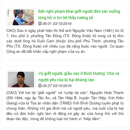
Bắt nghi phạm khai giết người dìm xác xuống
lòng hồ vì tin lời thầy tướng số
06:01 03/10/2016
CAO) Sau 4 ngày phát hiện thi thể anh Nguyễn Văn Nam (1981) trú tổ
7, khu phố 3, phường Tân Đồng (TX. Đồng Xoài) tử vong và bị dìm
xác dưới lòng hồ Suối Cam (thuộc khu phố Phú Thịnh, phường Tân
Phú (TX. Đồng Xoài) với nhiều cục đá nặng buộc vào người, Cơ quan
Công an đã bắt khẩn cấp nghi phạm của vụ án.
Vụ giết người, giấu xác ở Bình Dương: Cha và
người yêu của bị hại kháng cáo
05:37 03/10/2016
(CAO) Với hai tội “giết người” và “cướp tài sản”, Nguyễn Hoài Thanh
(SN 1994, ngụ ấp Tân An, xã Tân Hiệp B, huyện Tân Hiệp, tỉnh Kiên
Giang) vừa bị Tòa án nhân dân (TAND) tỉnh Bình Dương tuyên phạt tù
chung thân. Không chỉ gia đình mà cả người yêu, mẹ nuôi của bị hại
đều có đơn kiến nghị làm rõ động cơ gây án của hung thủ với thủ
đoạn tàn độc, trong đó không loại trừ hành vi “hiếp dâm”.