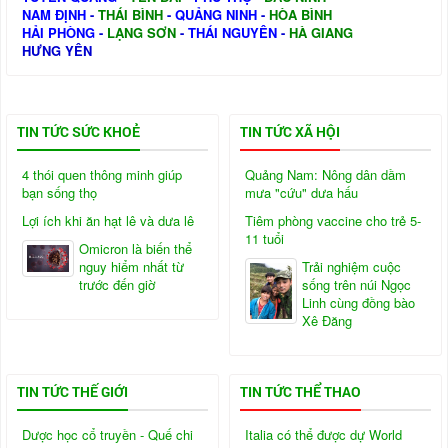
NAM ĐỊNH
-
THÁI BÌNH
-
QUẢNG NINH
-
HÒA BÌNH
HẢI PHÒNG
-
LẠNG SƠN
-
THÁI NGUYÊN
-
HÀ GIANG
HƯNG YÊN
TIN TỨC SỨC KHOẺ
TIN TỨC XÃ HỘI
4 thói quen thông minh giúp
Quảng Nam: Nông dân dầm
bạn sống thọ
mưa "cứu" dưa hấu
Lợi ích khi ăn hạt lê và dưa lê
Tiêm phòng vaccine cho trẻ 5-
11 tuổi
Omicron là biến thể
nguy hiểm nhất từ
Trải nghiệm cuộc
trước đến giờ
sống trên núi Ngọc
Linh cùng đồng bào
Xê Đăng
TIN TỨC THẾ GIỚI
TIN TỨC THỂ THAO
Dược học cổ truyền - Quế chi
Italia có thể được dự World