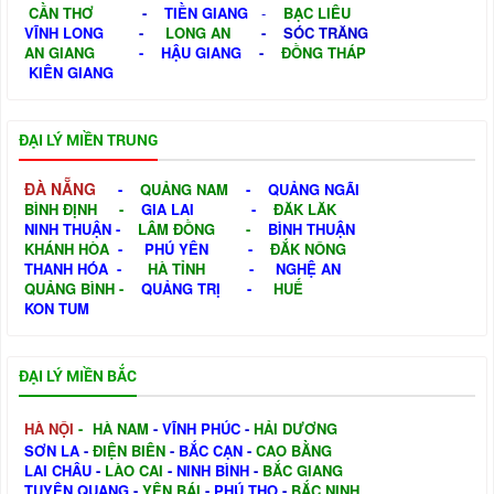
CẦN THƠ
-
TIỀN GIANG
-
BẠC LIÊU
VĨNH LONG
-
LONG AN
-
SÓC TRĂNG
AN GIANG
-
HẬU GIANG
-
ĐỒNG THÁP
KIÊN GIANG
ĐẠI LÝ MIỀN TRUNG
ĐÀ NẴNG
-
QUẢNG NAM
-
QUẢNG NGÃI
BÌNH ĐỊNH
-
GIA LAI
-
ĐĂK LĂK
NINH THUẬN
-
LÂM ĐỒNG
-
BÌNH THUẬN
KHÁNH HÒA
-
PHÚ YÊN
-
ĐẮK NÔNG
THANH HÓA
-
HÀ TỈNH
-
NGHỆ AN
QUẢNG BÌNH
-
QUẢNG TRỊ
-
HUẾ
KON TUM
ĐẠI LÝ MIỀN BẮC
HÀ NỘI
-
HÀ NAM
-
VĨNH PHÚC
-
HẢI DƯƠNG
SƠN LA
-
ĐIỆN BIÊN
-
BẮC CẠN
-
CAO BẰNG
LAI CHÂU
-
LÀO CAI
-
NINH BÌNH
-
BẮC GIANG
TUYÊN QUANG
-
YÊN BÁI
-
PHÚ THỌ
-
BẮC NINH