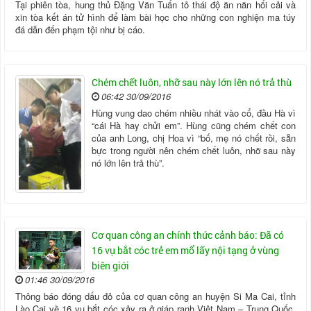
Tại phiên tòa, hung thủ Đặng Văn Tuấn tỏ thái độ ăn năn hối cải và
xin tòa kết án tử hình để làm bài học cho những con nghiện ma túy
đá dẫn đến phạm tội như bị cáo.
Chém chết luôn, nhỡ sau này lớn lên nó trả thù
06:42 30/09/2016
Hùng vung dao chém nhiều nhát vào cổ, đầu Hà vì
“cái Hà hay chửi em”. Hùng cũng chém chết con
của anh Long, chị Hoa vì “bố, mẹ nó chết rồi, sẵn
bực trong người nên chém chết luôn, nhỡ sau này
nó lớn lên trả thù”.
Cơ quan công an chính thức cảnh báo: Đã có
16 vụ bắt cóc trẻ em mổ lấy nội tạng ở vùng
biên giới
01:46 30/09/2016
Thông báo đóng dấu đỏ của cơ quan công an huyện Si Ma Cai, tỉnh
Lào Cai về 16 vụ bắt cóc xảy ra ở giáp ranh Việt Nam – Trung Quốc,