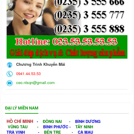
Chương Trình Khuyến Mãi
0941.44.53.53
ceo.nlsqn@gmail.com
ĐẠI LÝ MIỀN NAM
HỒ CHÍ MINH
-
ĐỒNG NAI
-
BÌNH DƯƠNG
VŨNG TÀU
-
BÌNH PHƯỚC
-
TÂY NINH
TRÀ VINH
-
BẾN TRE
-
CÀ MAU