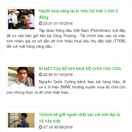
Người mua xăng lại bị 'móc túi' hơn 3.000 tỉ
đồng
23:31 01/10/2016
Tập đoàn Xăng dầu Việt Nam (Petrolimex) mới đây
đã có văn bản gửi liên bộ Công Thương - Tài chính báo cáo về việc
tính nhầm giá cơ sở dẫn tới tính thiếu thuế tiêu thụ đặc biệt (TTĐB)
đối với mặt hàng xăng dầu.
BÍ MẬT CỦA BỐ KHI MUA ĐỒ CHƠI CHO CON
22:55 01/10/2016
Nguyễn Quốc Cường bảnh bao xài hàng hiệu, đi
xe ô tô hiệu BMW, thường xuyên mua đồ chơi cho
con nhưng thực ra đồ chơi nhét toàn ...
Tử hình kẻ giết người chặt xác vứt trên đại lộ
Võ Văn Kiệt
07:18 30/09/2016