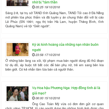
nhờ bị “tâm thần
05:25 19/10/2016
Sáng 2-8, tại trụ sở TAND tỉnh Quảng Nam, TAND Tối cao ở Đà Nẵng
mở phiên tòa phúc thẩm và đã tuyên y án chung thân đối với bị cáo
Lê Phúc (SN 1991; ngụ thị trấn Hà Lam, huyện Thăng Bình, tỉnh
Quảng Nam) về tội “Giết người”.
Ký ức kinh hoàng của những nạn nhân buôn
người
23:58 17/10/2016
Ở những bản làng xa xôi, tội phạm mua bán người dùng đủ thủ đoạn
từ dụ dỗ, ép buộc tới bắt cóc để bán phụ nữ, trẻ em sang bên kia
biên giới. Có kẻ nhẫn tâm lừa bán cả người thân.
Vụ Hoa hậu Phương Nga: Hợp đồng tình ái là
giả mạo?
06:00 15/10/2016
Ông Cao Toàn Mỹ vừa có đơn đơn gửi cơ quan
chức năng TP.HCM, tố cáo người dựng lên những hình ảnh được cho