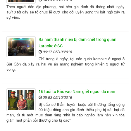
Theo người dân địa phương, hai bên gia đình đã thống nhất ngày
16/10 tới đây sẽ tổ chức lễ cưới cho đôi uyên ương thì bất ngờ xảy ra
sự việc.
Ba nam thanh niên bị đâm chết trong quán
karaoke ở SG
06:17 05/10/2016
Chỉ trong 3 ngày, tại các quán karaoke ở ngoại ô
Sài Gòn đã xảy ra hai vụ án mạng nghiêm trọng khiến 3 người tử
vong.
16 tuổi từ Bắc vào Nam giết người dã man
05:52 05/10/2016
Bị cấp sơ thẩm tuyên buộc bồi thường tổng cộng
90 triệu đồng cho gia đình thiếu phụ bị sát hại dã
man, tử tù một mực than rằng “nhà bị cáo nghèo lắm nên xin tòa
giảm một phần bồi thường cho bị cáo”.