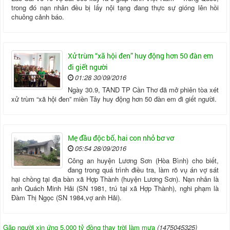
trong đó nạn nhân đều bị lấy nội tạng đang thực sự gióng lên hồi
chuông cảnh báo.
Xử trùm “xã hội đen” huy động hơn 50 đàn em
đi giết người
01:28 30/09/2016
Ngày 30.9, TAND TP Cần Thơ đã mở phiên tòa xét
xử trùm “xã hội đen” miền Tây huy động hơn 50 đàn em đi giết người.
Mẹ đầu độc bố, hai con nhỏ bơ vơ
05:54 28/09/2016
Công an huyện Lương Sơn (Hòa Bình) cho biết,
đang trong quá trình điều tra, làm rõ vụ án vợ sát
hại chồng tại địa bàn xã Hợp Thành (huyện Lương Sơn). Nạn nhân là
anh Quách Minh Hải (SN 1981, trú tại xã Hợp Thành), nghi phạm là
Đàm Thị Ngọc (SN 1984,vợ anh Hải).
Gặp người xin ứng 5.000 tỷ đồng thay trời làm mưa
(1475045325)