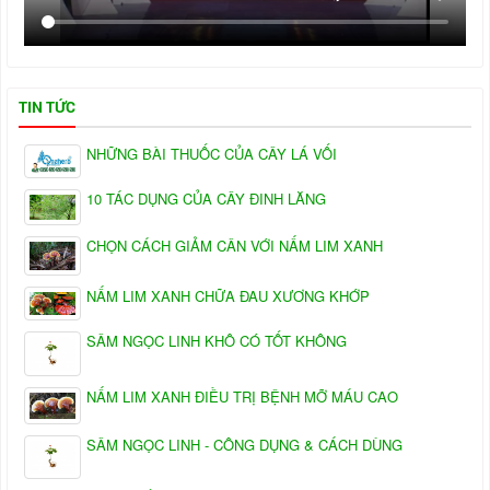
TIN TỨC
NHỮNG BÀI THUỐC CỦA CÂY LÁ VỐI
10 TÁC DỤNG CỦA CÂY ĐINH LĂNG
CHỌN CÁCH GIẢM CÂN VỚI NẤM LIM XANH
NẤM LIM XANH CHỮA ĐAU XƯƠNG KHỚP
SÂM NGỌC LINH KHÔ CÓ TỐT KHÔNG
NẤM LIM XANH ĐIỀU TRỊ BỆNH MỠ MÁU CAO
SÂM NGỌC LINH - CÔNG DỤNG & CÁCH DÙNG